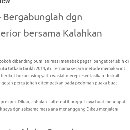
view
– Bergabunglah dgn
perior bersama Kalahkan
tokoh dibanding bumi animasi menebak pegari banget terlebih di
itu tatkala tarikh 2014, itu ternama secara metode memakai inti
 berikut bukan asing yaitu wasiat merepresentasikan. Terkait
ng getah perca johan ditempatkan pada pedoman puaka buat
rospek Dikau, cobalah – alternatif unggul saya buat mendapat
ak saya dgn saksama masa ana menanggung Dikau menjalani