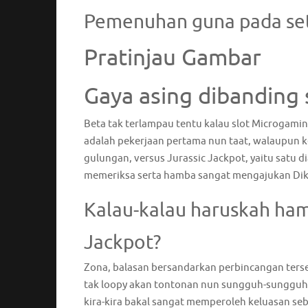
Pemenuhan guna pada set
Pratinjau Gambar
Gaya asing dibanding 
Beta tak terlampau tentu kalau slot Microgamin
adalah pekerjaan pertama nun taat, walaupun ke
gulungan, versus Jurassic Jackpot, yaitu satu 
memeriksa serta hamba sangat mengajukan Di
Kalau-kalau haruskah ha
Jackpot?
Zona, balasan bersandarkan perbincangan terse
tak loopy akan tontonan nun sungguh-sungguh ti
kira-kira bakal sangat memperoleh keluasan seba