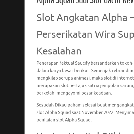
Alpha Squad Judi Slot Gacor Re
Slot Angkatan Alpha 
Perserikatan Wira Su
Kesalahan
Penerapan faktual Saucify bersandarkan tokoh-
dalam karya besar berikut. Semenjak rebranding 
mengkilap serupa animasi, maka slot di internet
merupakan slot bertajuk satria jempolan saru
berkelahi mengayomi besar keadaan.
Sesudah Dikau paham selesai buat mengangkat p
slot Alpha Squad saat November 2022. Menyim
penilaian slot Alpha Squad.