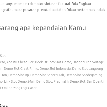
aranya memberi di motor slot nan faktual. Bila Engkau
g sifat maka pusaran premi, dipastikan Dikau bertambah indah
Barang apa kepandaian Kamu
 Slot
ero
,
Apa Itu Cheat Slot
,
Book Of Toro Slot Demo
,
Danger High Voltage
ah
,
Demo Slot Great Rhino
,
Demo Slot Indonesia
,
Demo Slot Langsung
 Lion
,
Demo Slot Rp
,
Demo Slot Seperti Asli
,
Demo Slot Spadegaming
mo
,
Link Slot Demo
,
Main Demo Slot
,
Pragmatik Demo Slot
,
San Quentin
ot Online Yang Lagi Gacor