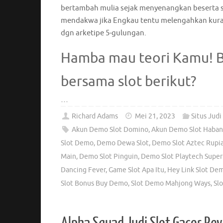
bertambah mulia sejak menyenangkan beserta su
mendakwa jika Engkau tentu melengahkan kuran
dgn arketipe 5-gulungan.
Hamba mau teori Kamu! 
bersama slot berikut?
…
Richard Adams
Mei 21, 2023
Situs Judi
Akun Demo Slot Domino
,
Akun Demo Slot Haban
Slot Demo
,
Demo Dewa Slot
,
Demo Slot Aztec Rupi
Main
,
Demo Slot Pinguin
,
Demo Slot Playtech Super
Dancing Fever
,
Game Slot Apa Itu
,
Hey Link Slot De
Slot Bonus Buy Demo
,
Slot Demo Mahjong Ways
,
Sl