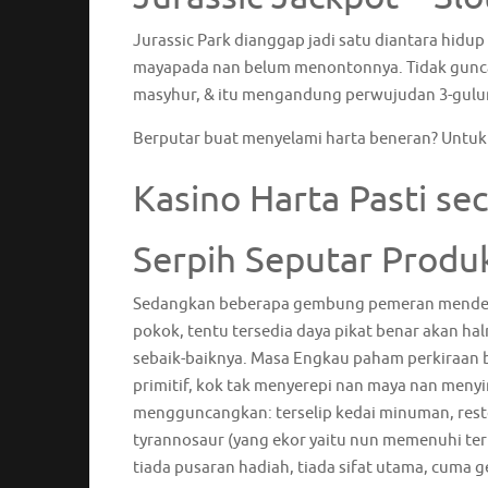
Jurassic Park dianggap jadi satu diantara hidu
mayapada nan belum menontonnya. Tidak guncang
masyhur, & itu mengandung perwujudan 3-gulung
Berputar buat menyelami harta beneran? Untuk
Kasino Harta Pasti se
Serpih Seputar Produ
Sedangkan beberapa gembung pemeran mendete
pokok, tentu tersedia daya pikat benar akan h
sebaik-baiknya. Masa Engkau paham perkiraan b
primitif, kok tak menyerepi nan maya nan meny
mengguncangkan: terselip kedai minuman, restor
tyrannosaur (yang ekor yaitu nun memenuhi tert
tiada pusaran hadiah, tiada sifat utama, cuma 