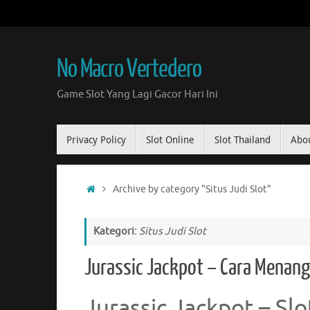
Skip
to
content
No Macro Vertedero
Game Slot Yang Lagi Gacor Hari Ini
Skip
Privacy Policy
Slot Online
Slot Thailand
Abou
to
content
Home
Archive by category "Situs Judi Slot"
Kategori:
Situs Judi Slot
Jurassic Jackpot – Cara Menang
Jurassic Jackpot – Sl