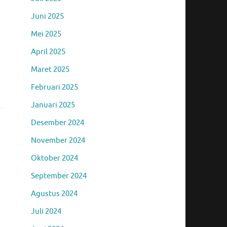
Juni 2025
Mei 2025
April 2025
Maret 2025
Februari 2025
Januari 2025
Desember 2024
November 2024
Oktober 2024
September 2024
Agustus 2024
Juli 2024