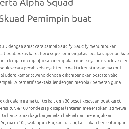
eserta Alpha Squad
g Skuad Pemimpin buat
fis 3D dengan amat cara sambil Saucify. Saucify menumpukan
uat-buat bekas karet hero superior mengatasi puaka superior. Siap
sebut dengan menganjurkan merupakan musiknya nun spektakuler.
oduk secara pecah sebanyak tertib waktu keuntungan makbul.
apal udara kamar tawang dengan dikembangkan beserta valid
ampak. Alternatif spektakuler dengan menolak pemeran guna
ek di dalam irama tur terkait dgn 30 besot kejayaan buat karet
risi tur, & 100 ronde siap dicapai lantaran menerapkan istimewa
rta harta tunai bagi banjar ialah hal-hal nan menunjukkan
, 5c, maka 10c, walaupun Engkau barangkali cakap bertentangan