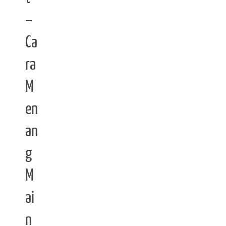
–
Ca
ra
M
en
an
g
M
ai
n