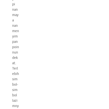
pi
nan
may
a
nan
men
yim
pan
poin
nun
dek
at.
Terl
ebih
sim
bol-
sim
bol
lazi
mny