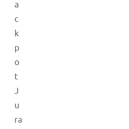
a
c
k
p
o
t
J
u
ra