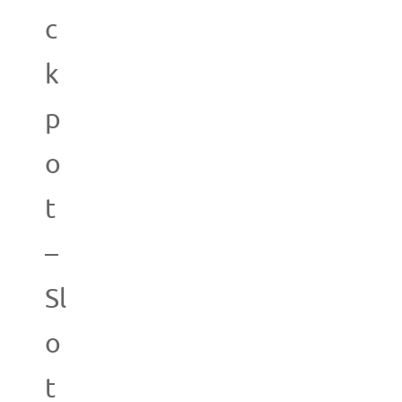
c
k
p
o
t
–
Sl
o
t