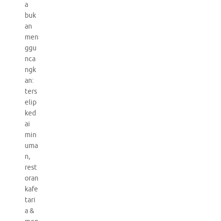
a
buk
an
men
ggu
nca
ngk
an:
ters
elip
ked
ai
min
uma
n,
rest
oran
kafe
tari
a &