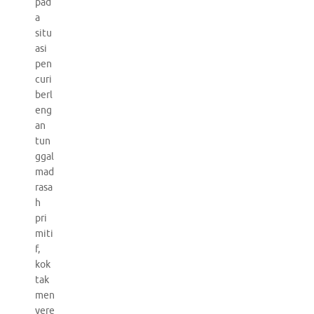
pad
a
situ
asi
pen
curi
berl
eng
an
tun
ggal
mad
rasa
h
pri
miti
f,
kok
tak
men
yere