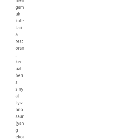
men
gam
uk
kafe
tari
a
rest
oran
,
kec
uali
beri
si
siny
al
tyra
nno
saur
(yan
g
ekor