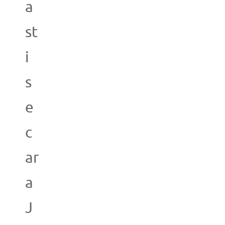
a
st
i
s
e
c
ar
a
J