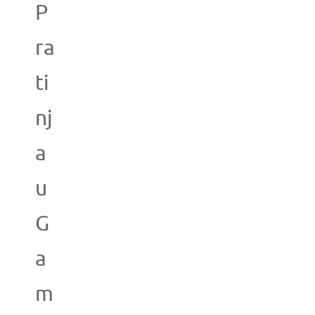
P
ra
ti
nj
a
u
G
a
m