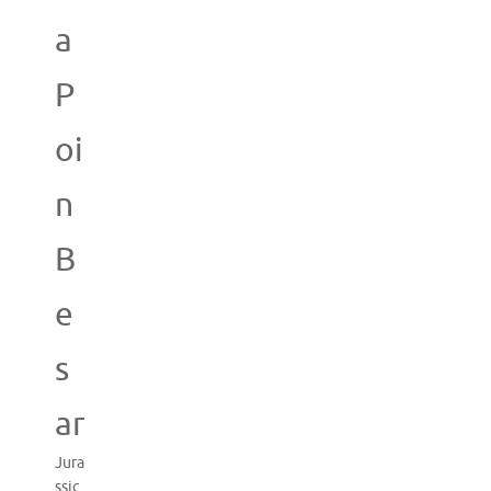
a
P
oi
n
B
e
s
ar
Jura
ssic