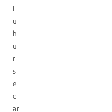
L
u
h
u
r
s
e
c
ar