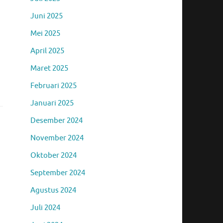
Juni 2025
Mei 2025
April 2025
Maret 2025
Februari 2025
Januari 2025
Desember 2024
November 2024
Oktober 2024
September 2024
Agustus 2024
Juli 2024