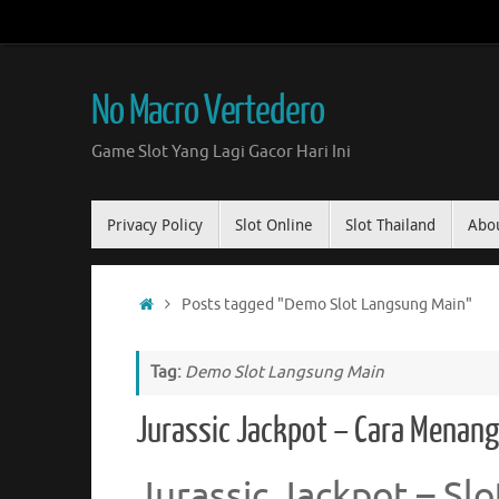
Skip
to
content
No Macro Vertedero
Game Slot Yang Lagi Gacor Hari Ini
Skip
Privacy Policy
Slot Online
Slot Thailand
Abou
to
content
Home
Posts tagged "Demo Slot Langsung Main"
Tag:
Demo Slot Langsung Main
Jurassic Jackpot – Cara Menang
Jurassic Jackpot – Sl