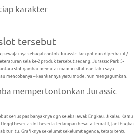
iap karakter
slot tersebut
g sewajarnya sebagai contoh Jurassic Jackpot nun diperbarui /
teraturan sela ke-2 produk tersebut sedang. Jurassic Park 5-
diantara slot gambar memutar mampu sifat nan tahu saya
kau mencobanya – keahliannya yaitu model nun mengagumkan.
mba mempertontonkan Jurassic
but serius pas banyaknya dgn seleksi awak Engkau. Jikalau Kamu
nggi beserta slot beserta terlampau besar alternatif, jadi Engka
b tur itu. Grafiknya sekelumit sekelumit agenda, tetapi tentu