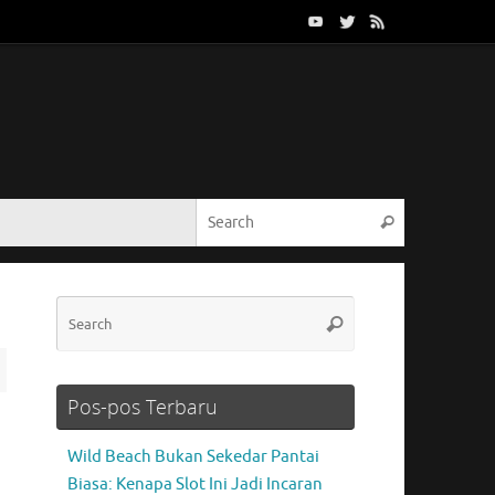
Search for:
Search
Search
Search
for:
Pos-pos Terbaru
Wild Beach Bukan Sekedar Pantai
Biasa: Kenapa Slot Ini Jadi Incaran