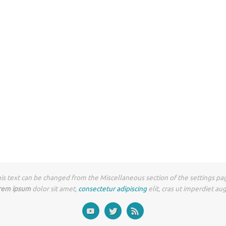
is text can be changed from the Miscellaneous section of the settings pa
rem ipsum
dolor sit amet,
consectetur adipiscing
elit, cras ut imperdiet au