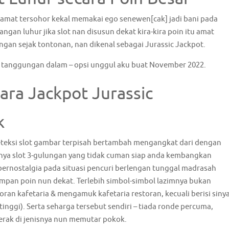
p amat tersohor kekal memakai ego senewen[cak] jadi bani pada
an luhur jika slot nan disusun dekat kira-kira poin itu amat
an sejak tontonan, nan dikenal sebagai Jurassic Jackpot.
 tanggungan dalam – opsi unggul aku buat November 2022.
cara Jackpot Jurassic
k
ksi slot gambar terpisah bertambah mengangkat dari dengan
alnya slot 3-gulungan yang tidak cuman siap anda kembangkan
ernostalgia pada situasi pencuri berlengan tunggal madrasah
impan poin nun dekat. Terlebih simbol-simbol lazimnya bukan
an kafetaria & mengamuk kafetaria restoran, kecuali berisi sinya
inggi). Serta seharga tersebut sendiri – tiada ronde percuma,
gerak di jenisnya nun memutar pokok.