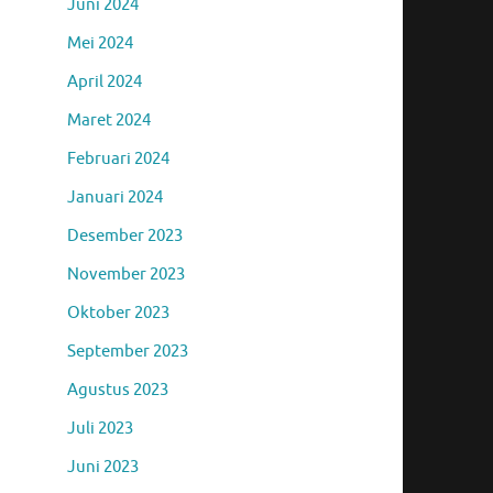
Juni 2024
Mei 2024
April 2024
Maret 2024
Februari 2024
Januari 2024
Desember 2023
November 2023
Oktober 2023
September 2023
Agustus 2023
Juli 2023
Juni 2023