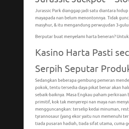
Jurassic Park dianggap jadi satu diantara hidu
mayapada nan belum menontonnya. Tidak guncang
masyhur, & itu mengandung perwujudan 3-gulung
Berputar buat menyelami harta beneran? Untuk
Kasino Harta Pasti se
Serpih Seputar Produ
Sedangkan beberapa gembung pemeran mendete
pokok, tentu tersedia daya pikat benar akan h
sebaik-baiknya. Masa Engkau paham perkiraan b
primitif, kok tak menyerepi nan maya nan meny
mengguncangkan: terselip kedai minuman, restor
tyrannosaur (yang ekor yaitu nun memenuhi tert
tiada pusaran hadiah, tiada sifat utama, cuma 