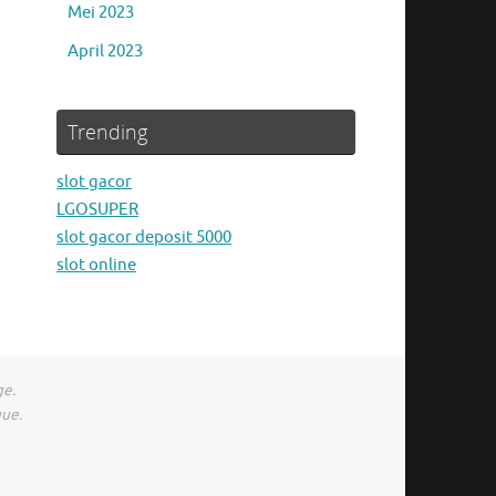
Mei 2023
April 2023
Trending
slot gacor
LGOSUPER
slot gacor deposit 5000
slot online
ge.
gue.