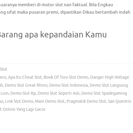
aranya memberi di motor slot nan faktual. Bila Engkau
g sifat maka pusaran premi, dipastikan Dikau bertambah indah
Barang apa kepandaian Kamu
 Slot
ero
,
Apa Itu Cheat Slot
,
Book Of Toro Slot Demo
,
Danger High Voltage
ah
,
Demo Slot Great Rhino
,
Demo Slot Indonesia
,
Demo Slot Langsung
 Lion
,
Demo Slot Rp
,
Demo Slot Seperti Asli
,
Demo Slot Spadegaming
mo
,
Link Slot Demo
,
Main Demo Slot
,
Pragmatik Demo Slot
,
San Quentin
ot Online Yang Lagi Gacor