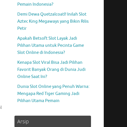
Pemain Indonesia?
Demi Dewa Quetzalcoatl! Inilah Slot
Aztec King Megaways yang Bikin Rilis
Petir
Apakah Betsoft Slot Layak Jadi
Pilihan Utama untuk Pecinta Game
Slot Online di Indonesia?
Kenapa Slot Viral Bisa Jadi Pilihan
Favorit Banyak Orang di Dunia Judi
Online Saat Ini?
Dunia Slot Online yang Penuh Warna:
Mengapa Red Tiger Gaming Jadi
Pilihan Utama Pemain
l
Arsip