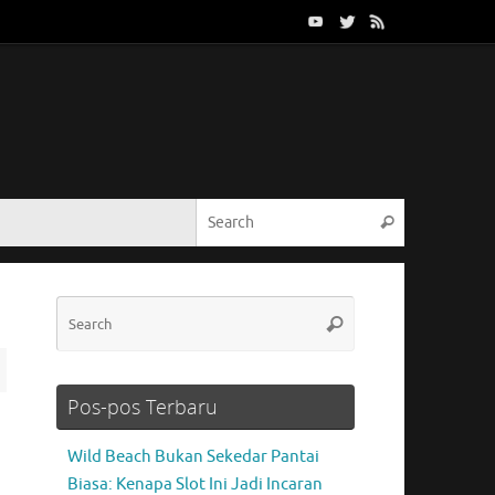
Search for:
Search
Search
Search
for:
Pos-pos Terbaru
Wild Beach Bukan Sekedar Pantai
Biasa: Kenapa Slot Ini Jadi Incaran