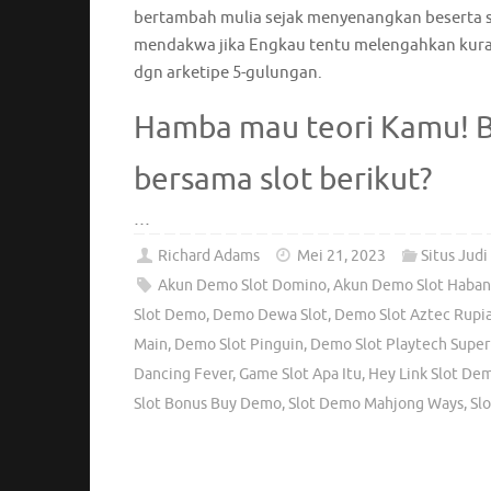
bertambah mulia sejak menyenangkan beserta su
mendakwa jika Engkau tentu melengahkan kuran
dgn arketipe 5-gulungan.
Hamba mau teori Kamu! 
bersama slot berikut?
…
Richard Adams
Mei 21, 2023
Situs Judi
Akun Demo Slot Domino
,
Akun Demo Slot Haban
Slot Demo
,
Demo Dewa Slot
,
Demo Slot Aztec Rupi
Main
,
Demo Slot Pinguin
,
Demo Slot Playtech Super
Dancing Fever
,
Game Slot Apa Itu
,
Hey Link Slot De
Slot Bonus Buy Demo
,
Slot Demo Mahjong Ways
,
Sl