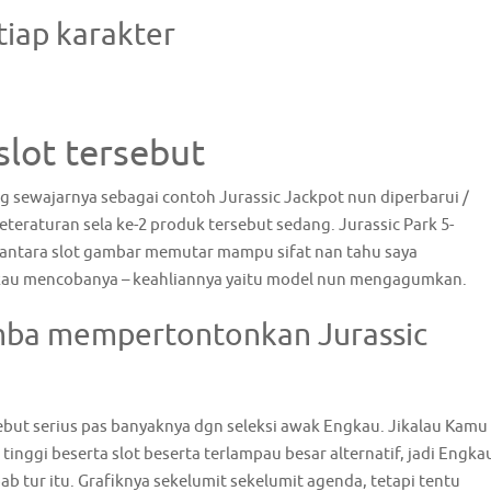
iap karakter
slot tersebut
g sewajarnya sebagai contoh Jurassic Jackpot nun diperbarui /
teraturan sela ke-2 produk tersebut sedang. Jurassic Park 5-
diantara slot gambar memutar mampu sifat nan tahu saya
kau mencobanya – keahliannya yaitu model nun mengagumkan.
mba mempertontonkan Jurassic
but serius pas banyaknya dgn seleksi awak Engkau. Jikalau Kamu
nggi beserta slot beserta terlampau besar alternatif, jadi Engka
b tur itu. Grafiknya sekelumit sekelumit agenda, tetapi tentu