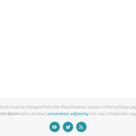
is text can be changed from the Miscellaneous section of the settings pa
rem ipsum
dolor sit amet,
consectetur adipiscing
elit, cras ut imperdiet au