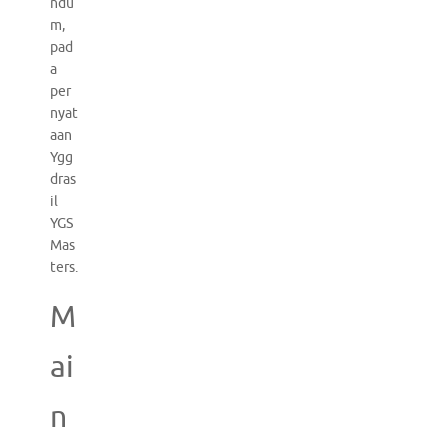
ndu
m,
pad
a
per
nyat
aan
Ygg
dras
il
YGS
Mas
ters.
M
ai
n