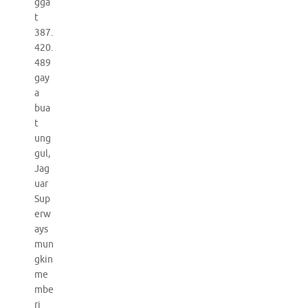
gga
t
387.
420.
489
gay
a
bua
t
ung
gul,
Jag
uar
Sup
erw
ays
mun
gkin
me
mbe
ri