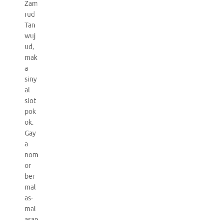
Zam
rud
Tan
wuj
ud,
mak
a
siny
al
slot
pok
ok.
Gay
a
nom
or
ber
mal
as-
mal
asan