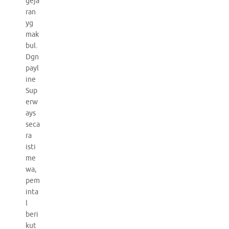
geja
ran
yg
mak
bul.
Dgn
payl
ine
Sup
erw
ays
seca
ra
isti
me
wa,
pem
inta
l
beri
kut