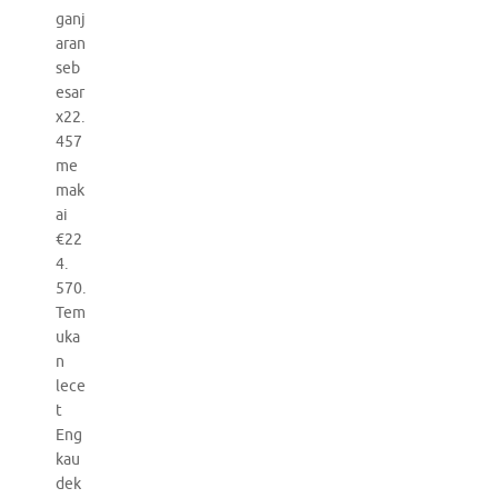
ganj
aran
seb
esar
x22.
457
me
mak
ai
€22
4.
570.
Tem
uka
n
lece
t
Eng
kau
dek