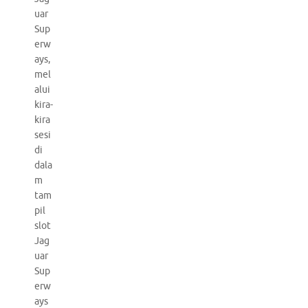
uar
Sup
erw
ays,
mel
alui
kira-
kira
sesi
di
dala
m
tam
pil
slot
Jag
uar
Sup
erw
ays