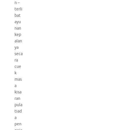
n –
terli
bat
ayu
nan
kep
alan
ya
seca
ra
cue
k
mas
a
kisa
ran
pula
tiad
a
pen