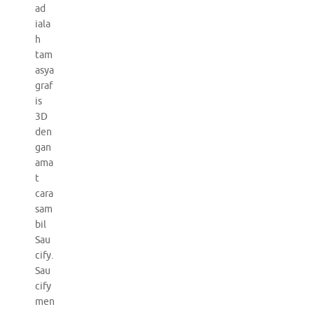
ad
iala
h
tam
asya
graf
is
3D
den
gan
ama
t
cara
sam
bil
Sau
cify.
Sau
cify
men