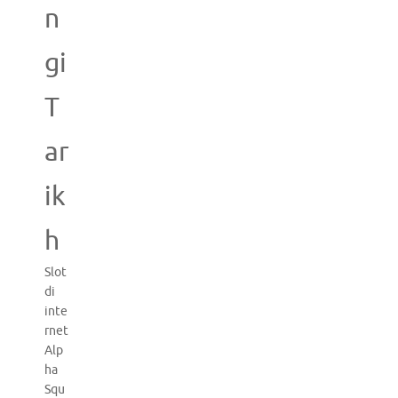
n
gi
T
ar
ik
h
Slot
di
inte
rnet
Alp
ha
Squ