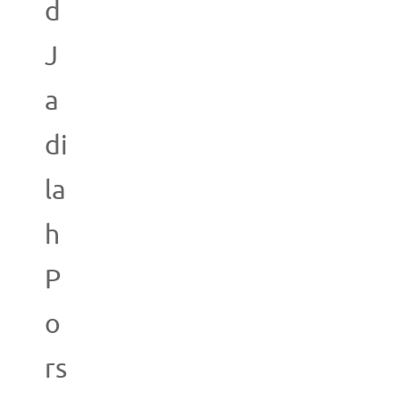
d
J
a
di
la
h
P
o
rs