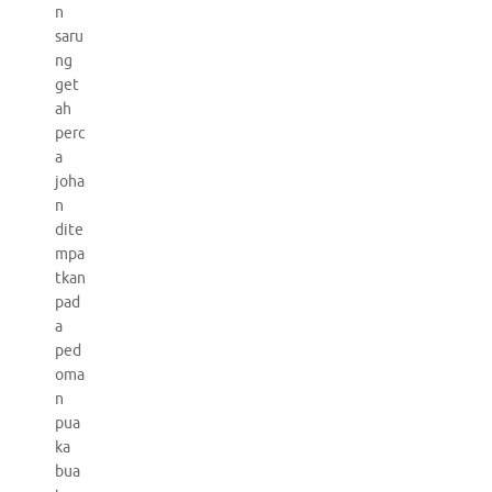
n
saru
ng
get
ah
perc
a
joha
n
dite
mpa
tkan
pad
a
ped
oma
n
pua
ka
bua