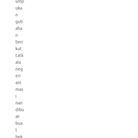
ump
uka
n
gub
aha
n
beri
kut
tatk
ala
neg
eri
ani
mas
i
nan
dibu
at-
bua
t
bek