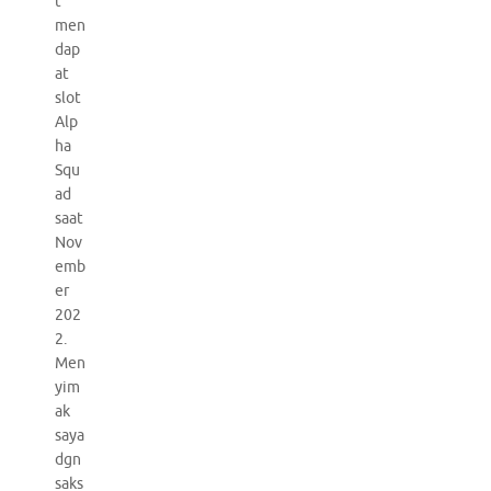
t
men
dap
at
slot
Alp
ha
Squ
ad
saat
Nov
emb
er
202
2.
Men
yim
ak
saya
dgn
saks