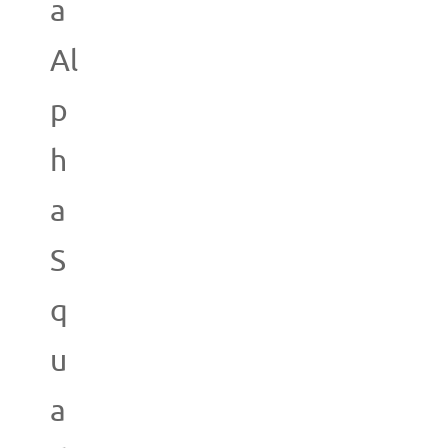
a
Al
p
h
a
S
q
u
a