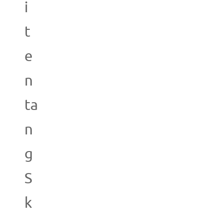
i
t
e
n
ta
n
g
S
k