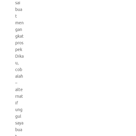
sai
bua
t
men
gan
gkat
pros
pek
Dika
u,
cob
alah
–
alte
rnat
if
ung
gul
saya
bua