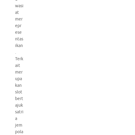
wasi
at
mer
epr
ese
ntas
ikan
.
Terk
ait
mer
upa
kan
slot
bert
ajuk
satri
a
jem
pola