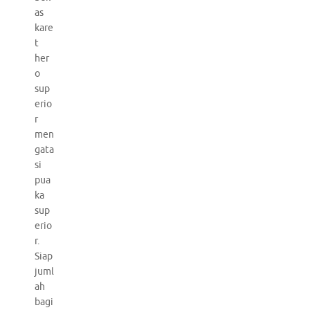
as
kare
t
her
o
sup
erio
r
men
gata
si
pua
ka
sup
erio
r.
Siap
juml
ah
bagi