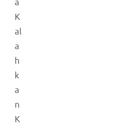
a
K
al
a
h
k
a
n
K