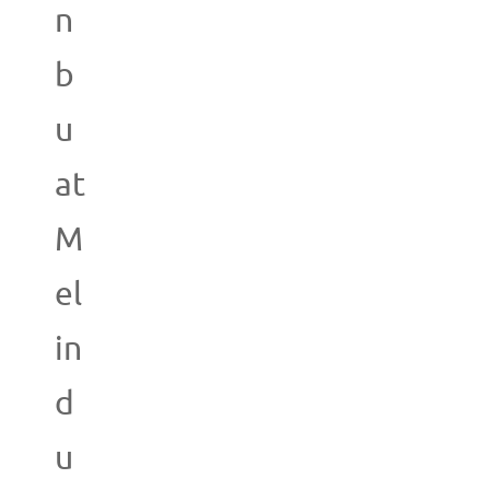
n
b
u
at
M
el
in
d
u