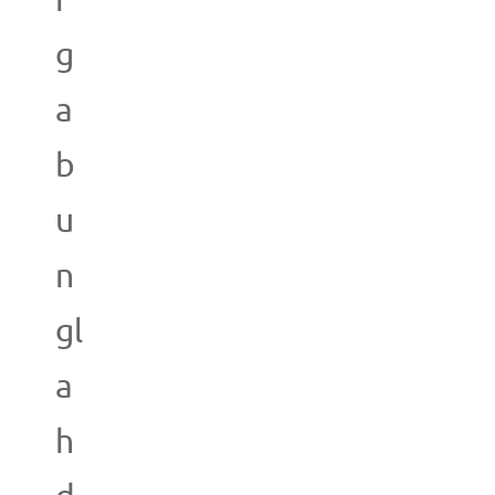
r
g
a
b
u
n
gl
a
h