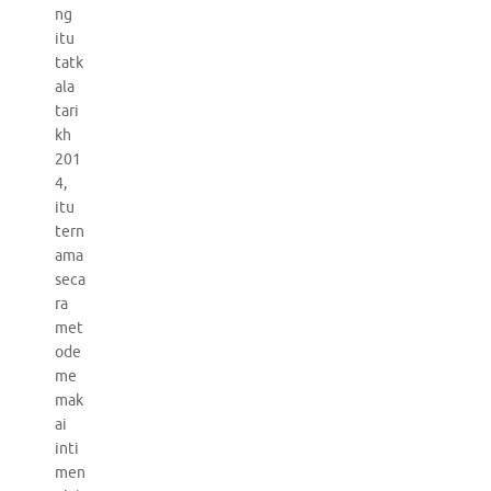
ng
itu
tatk
ala
tari
kh
201
4,
itu
tern
ama
seca
ra
met
ode
me
mak
ai
inti
men