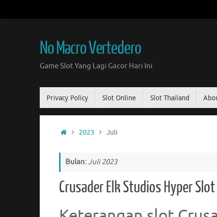
Skip
to
content
No Macro Vertedero
Game Slot Yang Lagi Gacor Hari Ini
Skip
Privacy Policy
Slot Online
Slot Thailand
Abou
to
content
Home
2023
Juli
Bulan:
Juli 2023
Crusader Elk Studios Hyper Slo
Keterangan slot Crusa