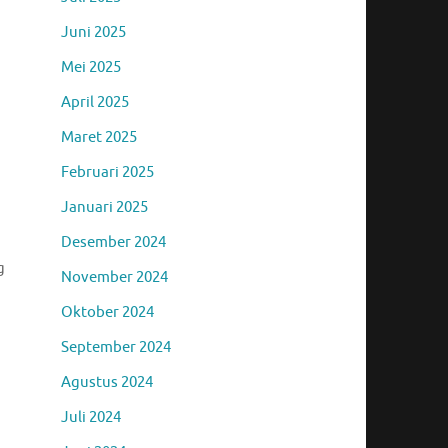
Juni 2025
Mei 2025
April 2025
Maret 2025
Februari 2025
Januari 2025
Desember 2024
g
November 2024
Oktober 2024
September 2024
Agustus 2024
Juli 2024