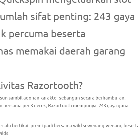
umlah sifat penting: 243 gaya
ak percuma beserta
nas memakai daerah garang
ivitas Razortooth?
isusun sambil adonan karakter sebangun secara berhamburan,
litan bersama per 3 derek, Razortooth mempunyai 243 gaya guna
g terlalu bertikai: premi padi bersama wild sewenang-wenang besert
ilds.