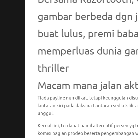
gambar berbeda dgn j
buat lulus, premi bab
memperluas dunia ga
thriller
Macam mana jalan akt
Tiada payline nun diikat, tetapi keunggulan d
lantaran kiri pada daksina.Lantaran sedia 5 li
unggul.
Kecuali ini, terdapat hamil alternatif persen y
komisi bagian prodeo beserta pengembangan w