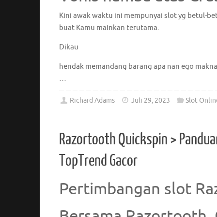
Kini awak waktu ini mempunyai slot yg betul-betu
buat Kamu mainkan terutama.
Dikau
hendak memandang barang apa nan ego makna p
…
Richard Adams
Juli 29, 2023
Slot Onlin
Razortooth Quickspin > Panduan
TopTrend Gacor
Pertimbangan slot Ra
Bersama Razortooth, 