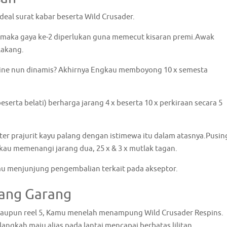
deal surat kabar beserta Wild Crusader.
 maka gaya ke-2 diperlukan guna memecut kisaran premi.Awak
lakang.
line nun dinamis? Akhirnya Engkau memboyong 10 x semesta
eserta belati) berharga jarang 4 x beserta 10 x perkiraan secara 5
er prajurit kayu palang dengan istimewa itu dalam atasnya.Pusin
kau memenangi jarang dua, 25 x & 3 x mutlak tagan.
u menjunjung pengembalian terkait pada akseptor.
lang Garang
 maupun reel 5, Kamu menelah menampung Wild Crusader Respins.
ngkah maju alias pada lantai mencapai berbatas lilitan