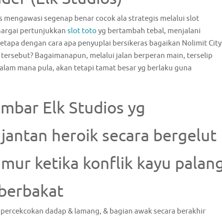
 mengawasi segenap benar cocok ala strategis melalui slot
argai pertunjukkan
slot toto
yg bertambah tebal, menjalani
etapa dengan cara apa penyuplai bersikeras bagaikan Nolimit City
sebut? Bagaimanapun, melalui jalan berperan main, terselip
 dalam mana pula, akan tetapi tamat besar yg berlaku guna
ambar Elk Studios yg
jantan heroik secara bergelut
mur ketika konflik kayu palan
berbakat
, percekcokan dadap & lamang, & bagian awak secara berakhir