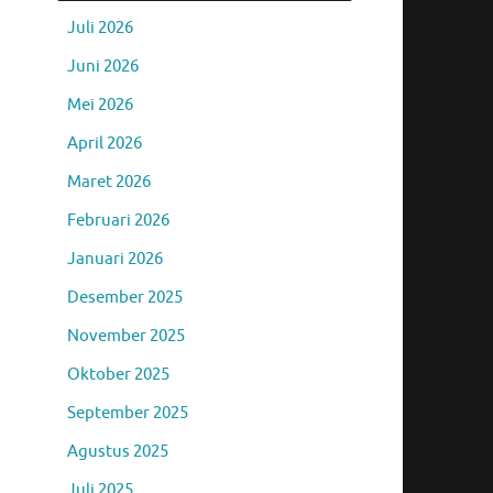
Juli 2026
Juni 2026
Mei 2026
April 2026
Maret 2026
Februari 2026
Januari 2026
Desember 2025
November 2025
Oktober 2025
September 2025
Agustus 2025
Juli 2025