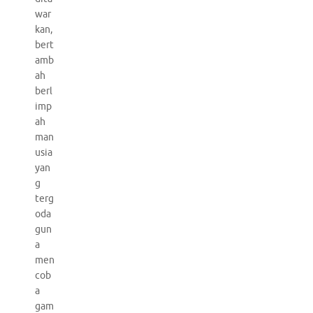
war
kan,
bert
amb
ah
berl
imp
ah
man
usia
yan
g
terg
oda
gun
a
men
cob
a
gam