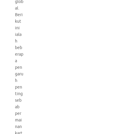
glob
al.
Beri
kut
ini
iala
h
beb
erap
a
pen
garu
h
pen
ting
seb
ab
per
mai
nan
kart