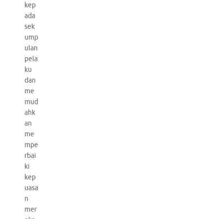
kep
ada
sek
ump
ulan
pela
ku
dan
me
mud
ahk
an
me
mpe
rbai
ki
kep
uasa
n
mer