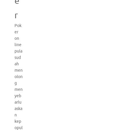
e
r
Pok
er
on
line
pula
sud
ah
men
olon
g
men
yeb
arlu
aska
n
kep
opul