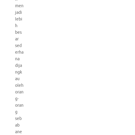
men
jadi
lebi
h
bes
ar
sed
erha
na
dija
ngk
au
oleh
oran
g-
oran
g
seb
ab
ane