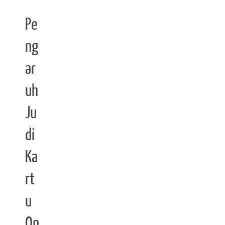
Pe
ng
ar
uh
Ju
di
Ka
rt
u
On