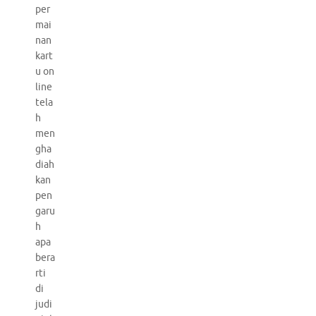
per
mai
nan
kart
u on
line
tela
h
men
gha
diah
kan
pen
garu
h
apa
bera
rti
di
judi