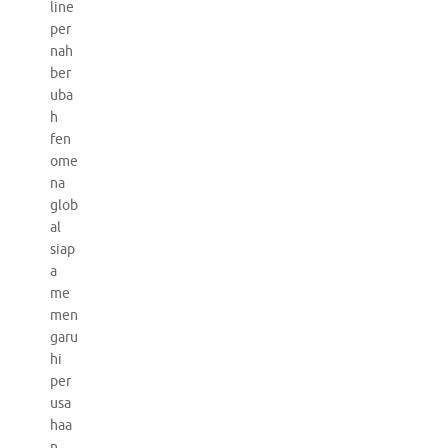
line
per
nah
ber
uba
h
fen
ome
na
glob
al
siap
a
me
men
garu
hi
per
usa
haa
n