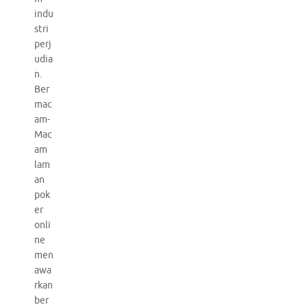
indu
stri
perj
udia
n.
Ber
mac
am-
Mac
am
lam
an
pok
er
onli
ne
men
awa
rkan
ber