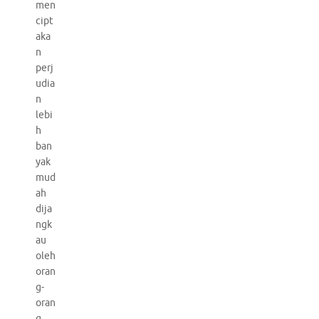
men
cipt
aka
n
perj
udia
n
lebi
h
ban
yak
mud
ah
dija
ngk
au
oleh
oran
g-
oran
g