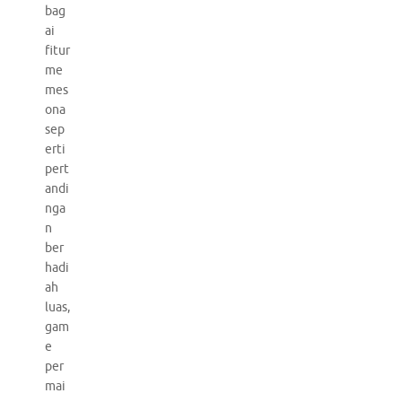
bag
ai
fitur
me
mes
ona
sep
erti
pert
andi
nga
n
ber
hadi
ah
luas,
gam
e
per
mai