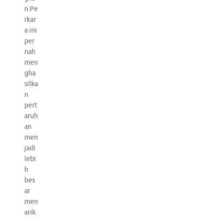
n.Pe
rkar
a ini
per
nah
men
gha
silka
n
pert
aruh
an
men
jadi
lebi
h
bes
ar
men
arik