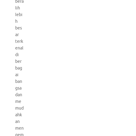
bera
lih
lebi
h
bes
ar
terk
enal
di
ber
bag
ai
ban
gsa
dan
me
mud
ahk
an
men
gem