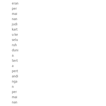
eran
per
mai
nan
judi
kart
u ke
selu
ruh
duni
a.
Sert
a
pert
andi
nga
n
per
mai
nan