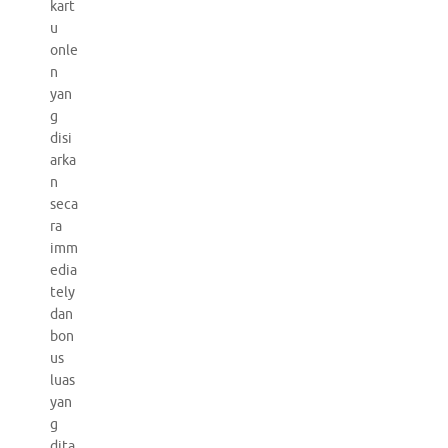
kart
u
onle
n
yan
g
disi
arka
n
seca
ra
imm
edia
tely
dan
bon
us
luas
yan
g
dita