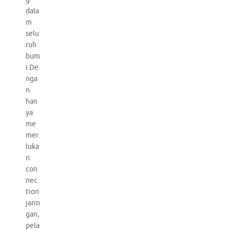
dala
m
selu
ruh
bum
i.De
nga
n
han
ya
me
mer
luka
n
con
nec
tion
jarin
gan,
pela