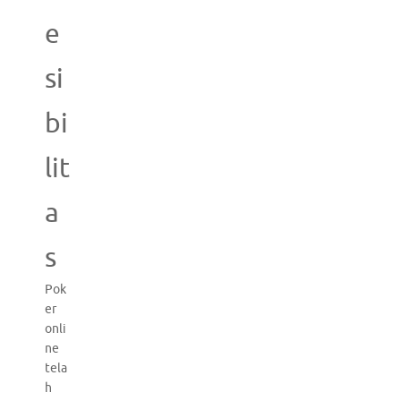
e
si
bi
lit
a
s
Pok
er
onli
ne
tela
h