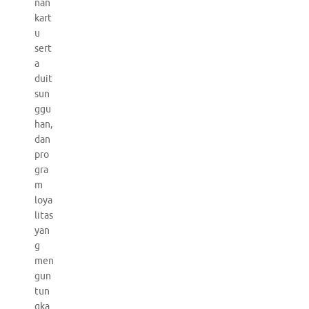
nan
kart
u
sert
a
duit
sun
ggu
han,
dan
pro
gra
m
loya
litas
yan
g
men
gun
tun
gka