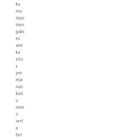
ku
ma
mpu
men
gaks
es
ane
ka
situ
s
per
mai
nan
kart
u
onle
n
sert
a
ber