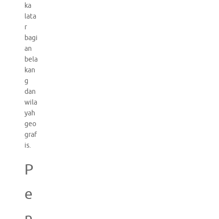
ka
lata
r
bagi
an
bela
kan
g
dan
wila
yah
geo
graf
is.
P
e
n