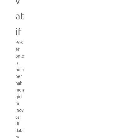
v
at
if
Pok
er
onle
n
pula
per
nah
men
giri
m
inov
asi
di
dala
m