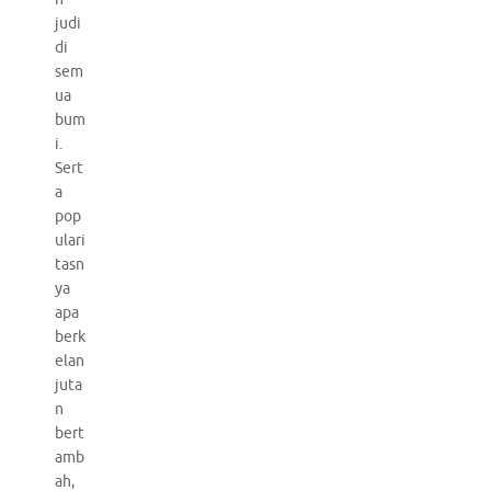
judi
di
sem
ua
bum
i.
Sert
a
pop
ulari
tasn
ya
apa
berk
elan
juta
n
bert
amb
ah,