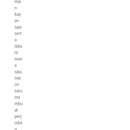
mai
n
kap
an
saja
sert
a
dala
m
man
a
saja.
Hal
ini
satu
me
mbu
at
perj
udia
n