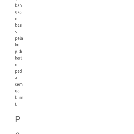
ban
gka
n
basi
s
pela
ku
judi
kart
u
pad
a
sem
ua
bum
i.
P