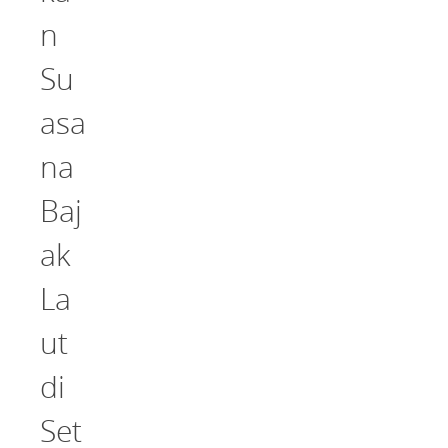
n
Su
asa
na
Baj
ak
La
ut
di
Set