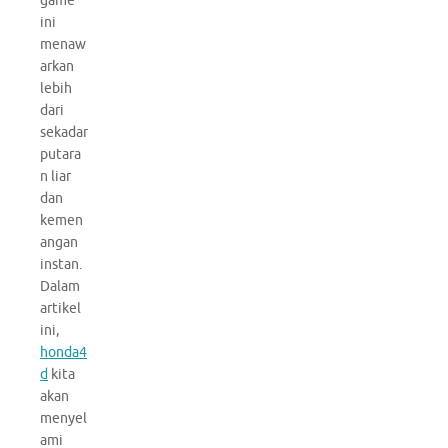
game
ini
menaw
arkan
lebih
dari
sekadar
putara
n liar
dan
kemen
angan
instan.
Dalam
artikel
ini,
honda4
d
kita
akan
menyel
ami