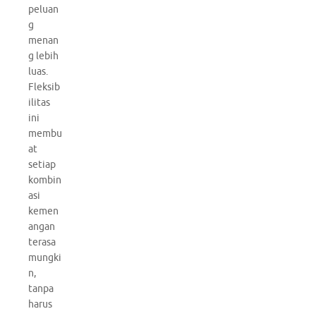
peluan
g
menan
g lebih
luas.
Fleksib
ilitas
ini
membu
at
setiap
kombin
asi
kemen
angan
terasa
mungki
n,
tanpa
harus