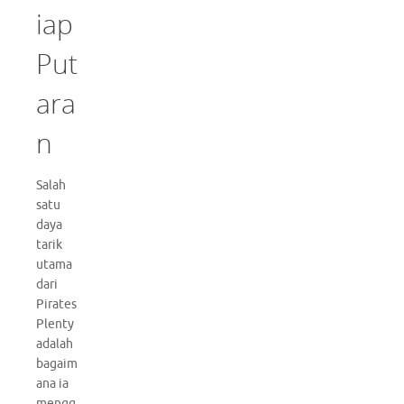
iap
Put
ara
n
Salah
satu
daya
tarik
utama
dari
Pirates
Plenty
adalah
bagaim
ana ia
mengg