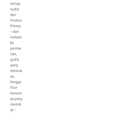
setiap
sudut
dari
Pirates
Plenty
– dari
mekani
ka
permai
nan,
grafis
yang
memuk
au,
hingga
fitur
bonusn
ya yang
memik
at –