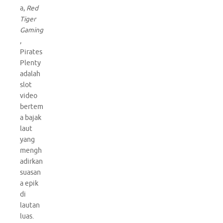
a,
Red
Tiger
Gaming
,
Pirates
Plenty
adalah
slot
video
bertem
a bajak
laut
yang
mengh
adirkan
suasan
a epik
di
lautan
luas.