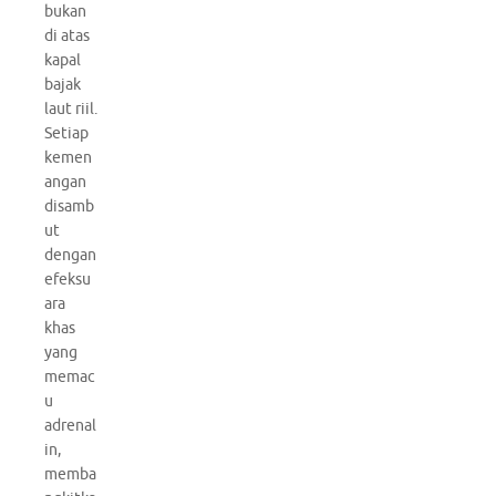
bukan
di atas
kapal
bajak
laut riil.
Setiap
kemen
angan
disamb
ut
dengan
efeksu
ara
khas
yang
memac
u
adrenal
in,
memba