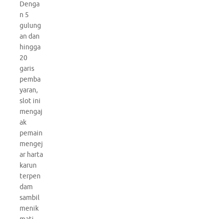
Denga
n 5
gulung
an dan
hingga
20
garis
pemba
yaran,
slot ini
mengaj
ak
pemain
mengej
ar harta
karun
terpen
dam
sambil
menik