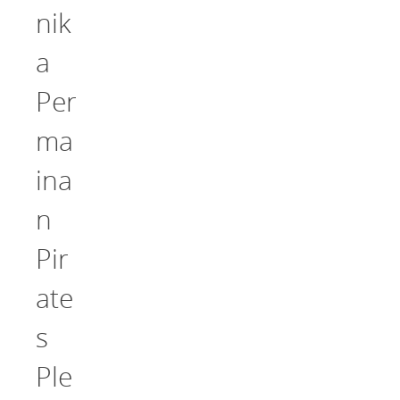
nik
a
Per
ma
ina
n
Pir
ate
s
Ple