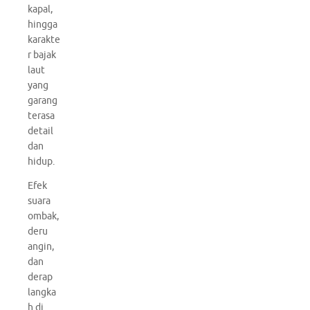
kapal,
hingga
karakte
r bajak
laut
yang
garang
terasa
detail
dan
hidup.
Efek
suara
ombak,
deru
angin,
dan
derap
langka
h di