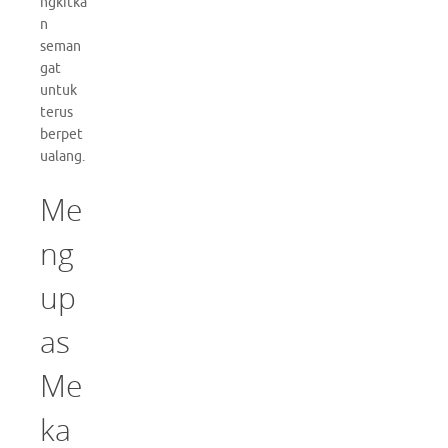
ngkitka
n
seman
gat
untuk
terus
berpet
ualang.
Me
ng
up
as
Me
ka