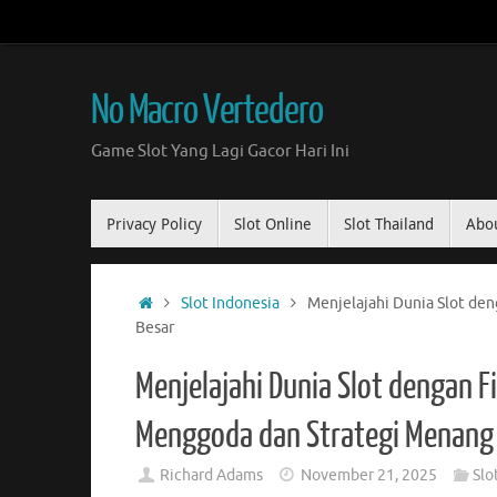
Skip
to
content
No Macro Vertedero
Game Slot Yang Lagi Gacor Hari Ini
Skip
Privacy Policy
Slot Online
Slot Thailand
Abou
to
content
Home
Slot Indonesia
Menjelajahi Dunia Slot de
Besar
Menjelajahi Dunia Slot dengan F
Menggoda dan Strategi Menang
Richard Adams
November 21, 2025
Slo