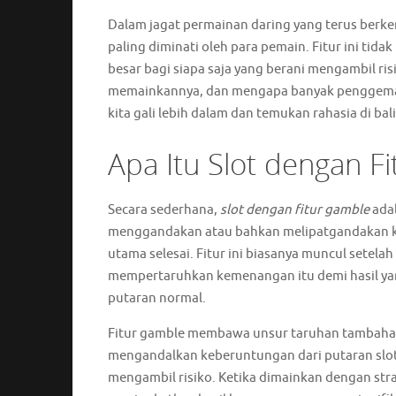
Dalam jagat permainan daring yang terus ber
paling diminati oleh para pemain. Fitur ini ti
besar bagi siapa saja yang berani mengambil ri
memainkannya, dan mengapa banyak penggemar ju
kita gali lebih dalam dan temukan rahasia di bal
Apa Itu Slot dengan F
Secara sederhana,
slot dengan fitur gamble
adal
menggandakan atau bahkan melipatgandakan k
utama selesai. Fitur ini biasanya muncul sete
mempertaruhkan kemenangan itu demi hasil ya
putaran normal.
Fitur gamble membawa unsur taruhan tambahan d
mengandalkan keberuntungan dari putaran slot
mengambil risiko. Ketika dimainkan dengan stra