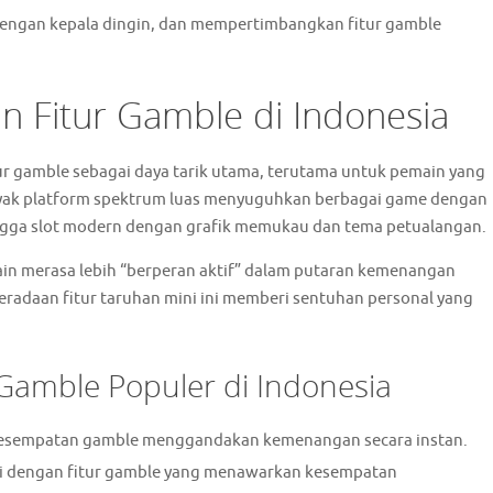
 dengan kepala dingin, dan mempertimbangkan fitur gamble
an Fitur Gamble di Indonesia
tur gamble sebagai daya tarik utama, terutama untuk pemain yang
yak platform spektrum luas menyuguhkan berbagai game dengan
 hingga slot modern dengan grafik memukau dan tema petualangan.
ain merasa lebih “berperan aktif” dalam putaran kemenangan
eradaan fitur taruhan mini ini memberi sentuhan personal yang
 Gamble Populer di Indonesia
 kesempatan gamble menggandakan kemenangan secara instan.
i dengan fitur gamble yang menawarkan kesempatan