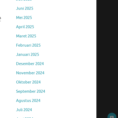
Juni 2025
e
Mei 2025
April 2025
Maret 2025
Februari 2025
Januari 2025
Desember 2024
,
November 2024
Oktober 2024
September 2024
Agustus 2024
Juli 2024