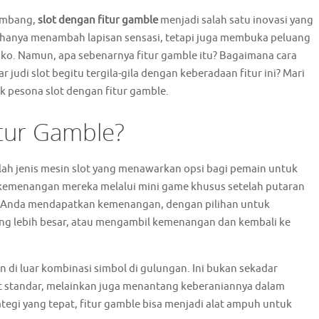
kembang,
slot dengan fitur gamble
menjadi salah satu inovasi yang
dak hanya menambah lapisan sensasi, tetapi juga membuka peluang
siko. Namun, apa sebenarnya fitur gamble itu? Bagaimana cara
di slot begitu tergila-gila dengan keberadaan fitur ini? Mari
ik pesona slot dengan fitur gamble.
itur Gamble?
ah jenis mesin slot yang menawarkan opsi bagi pemain untuk
emenangan mereka melalui mini game khusus setelah putaran
lah Anda mendapatkan kemenangan, dengan pilihan untuk
ng lebih besar, atau mengambil kemenangan dan kembali ke
i luar kombinasi simbol di gulungan. Ini bukan sekadar
 standar, melainkan juga menantang keberaniannya dalam
tegi yang tepat, fitur gamble bisa menjadi alat ampuh untuk