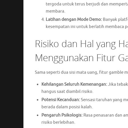
tergoda untuk terus berjudi dan mempe
membara.
Latihan dengan Mode Demo:
Banyak platf
kesempatan ini untuk berlatih membaca p
Risiko dan Hal yang H
Menggunakan Fitur G
Sama seperti dua sisi mata uang, fitur gamble 
Kehilangan Seluruh Kemenangan:
Jika tebak
hangus saat diambil risiko.
Potensi Kecanduan:
Sensasi taruhan yang m
berada dalam posisi kalah.
Pengaruh Psikologis:
Rasa penasaran dan a
risiko berlebihan.