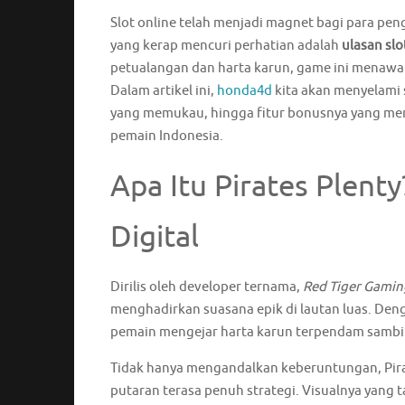
Slot online telah menjadi magnet bagi para pen
yang kerap mencuri perhatian adalah
ulasan slo
petualangan dan harta karun, game ini menawar
Dalam artikel ini,
honda4d
kita akan menyelami s
yang memukau, hingga fitur bonusnya yang memik
pemain Indonesia.
Apa Itu Pirates Plent
Digital
Dirilis oleh developer ternama,
Red Tiger Gamin
menghadirkan suasana epik di lautan luas. Den
pemain mengejar harta karun terpendam sambil
Tidak hanya mengandalkan keberuntungan, Pira
putaran terasa penuh strategi. Visualnya yang