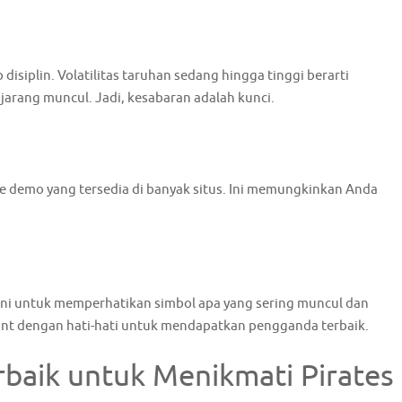
disiplin. Volatilitas taruhan sedang hingga tinggi berarti
arang muncul. Jadi, kesabaran adalah kunci.
e demo yang tersedia di banyak situs. Ini memungkinkan Anda
 ini untuk memperhatikan simbol apa yang sering muncul dan
unt dengan hati-hati untuk mendapatkan pengganda terbaik.
rbaik untuk Menikmati Pirates