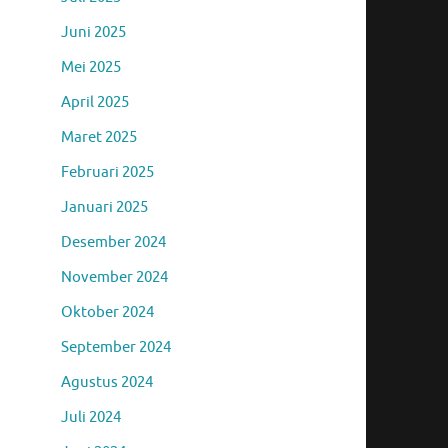
Juni 2025
Mei 2025
April 2025
Maret 2025
Februari 2025
Januari 2025
Desember 2024
November 2024
Oktober 2024
September 2024
Agustus 2024
Juli 2024