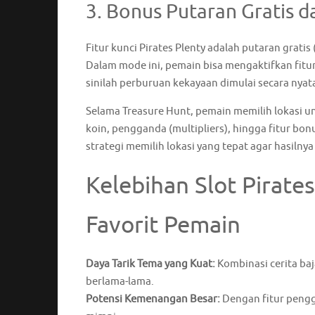
3. Bonus Putaran Gratis d
Fitur kunci Pirates Plenty adalah putaran gratis 
Dalam mode ini, pemain bisa mengaktifkan fitu
sinilah perburuan kekayaan dimulai secara nyat
Selama Treasure Hunt, pemain memilih lokasi un
koin, pengganda (multipliers), hingga fitur bo
strategi memilih lokasi yang tepat agar hasilny
Kelebihan Slot Pirat
Favorit Pemain
Daya Tarik Tema yang Kuat:
Kombinasi cerita ba
berlama-lama.
Potensi Kemenangan Besar:
Dengan fitur pengg