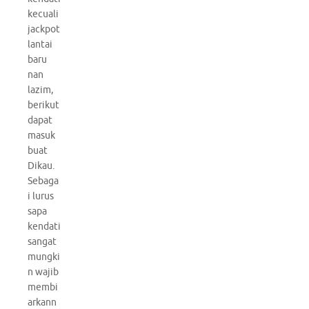
kecuali
jackpot
lantai
baru
nan
lazim,
berikut
dapat
masuk
buat
Dikau.
Sebaga
i lurus
sapa
kendati
sangat
mungki
n wajib
membi
arkann