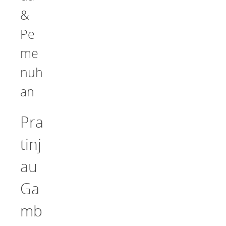
&
Pe
me
nuh
an
Pra
tinj
au
Ga
mb