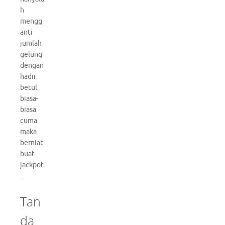
h
mengg
anti
jumlah
gelung
dengan
hadir
betul
biasa-
biasa
cuma
maka
berniat
buat
jackpot
.
Tan
da