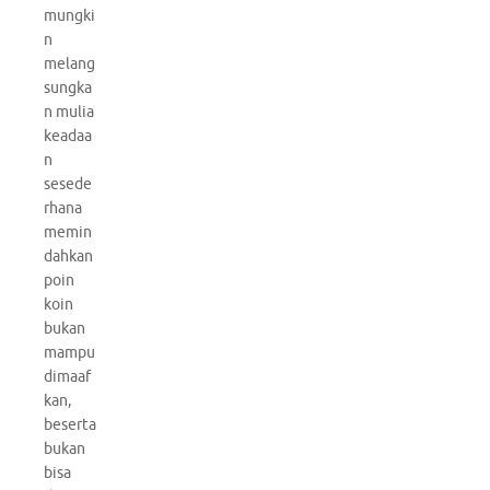
mungki
n
melang
sungka
n mulia
keadaa
n
sesede
rhana
memin
dahkan
poin
koin
bukan
mampu
dimaaf
kan,
beserta
bukan
bisa