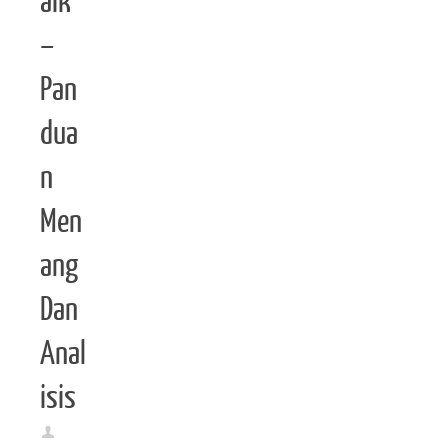
aik
–
Pan
dua
n
Men
ang
Dan
Anal
isis