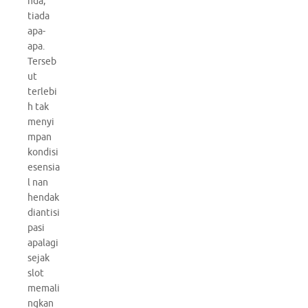
nda,
tiada
apa-
apa.
Terseb
ut
terlebi
h tak
menyi
mpan
kondisi
esensia
l nan
hendak
diantisi
pasi
apalagi
sejak
slot
memali
ngkan