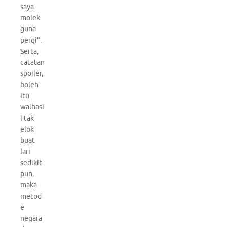
saya
molek
guna
pergi”.
Serta,
catatan
spoiler,
boleh
itu
walhasi
l tak
elok
buat
lari
sedikit
pun,
maka
metod
e
negara