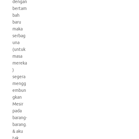
dengan
bertam
bah
baru
maka
serbag
una
(untuk
masa
mereka
)
segera
mengg
embun
gkan
Mesir
pada
barang-
barang.
& aku
tak