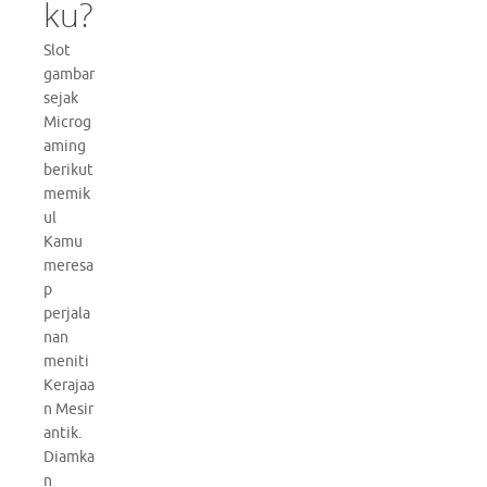
ku?
Slot
gambar
sejak
Microg
aming
berikut
memik
ul
Kamu
meresa
p
perjala
nan
meniti
Kerajaa
n Mesir
antik.
Diamka
n