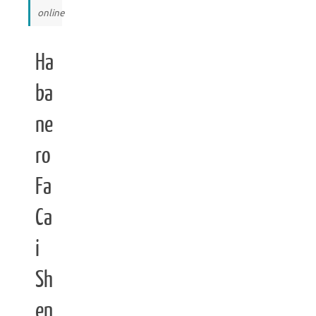
online
Ha
ba
ne
ro
Fa
Ca
i
Sh
en