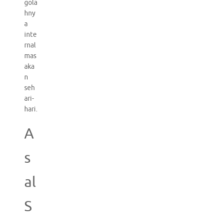
gola
hny
a
inte
rnal
mas
aka
n
seh
ari-
hari.
A
s
al
S