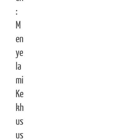
:
M
en
ye
la
mi
Ke
kh
us
us