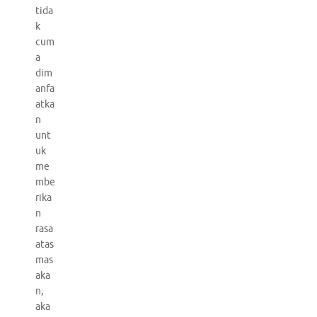
tida
k
cum
a
dim
anfa
atka
n
unt
uk
me
mbe
rika
n
rasa
atas
mas
aka
n,
aka