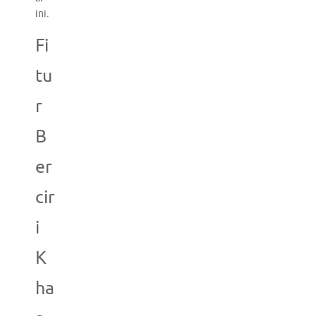
ini.
Fi
tu
r
B
er
cir
i
K
ha