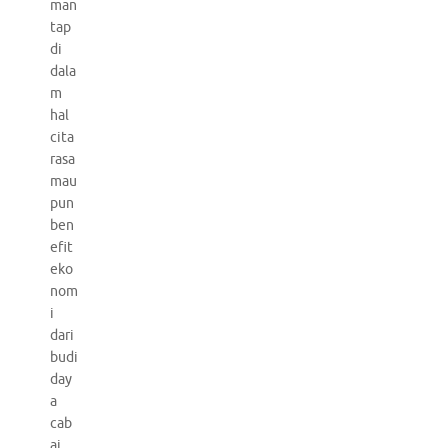
man
tap
di
dala
m
hal
cita
rasa
mau
pun
ben
efit
eko
nom
i
dari
budi
day
a
cab
ai