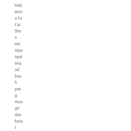
Hab
aner
o Fa
Cai
She
n
me
mpu
nyai
wuj
ud
bua
h
yan
g
mun
gil
dan
bula
t