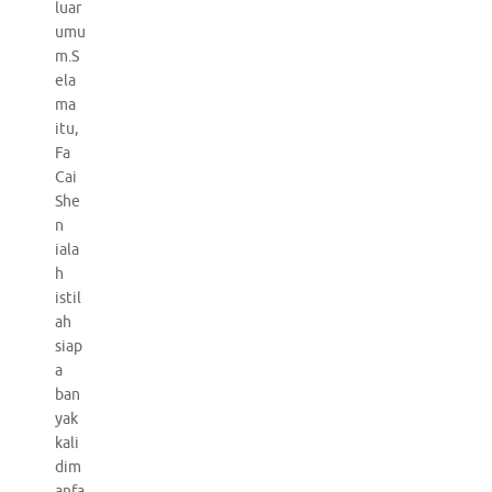
luar
umu
m.S
ela
ma
itu,
Fa
Cai
She
n
iala
h
istil
ah
siap
a
ban
yak
kali
dim
anfa