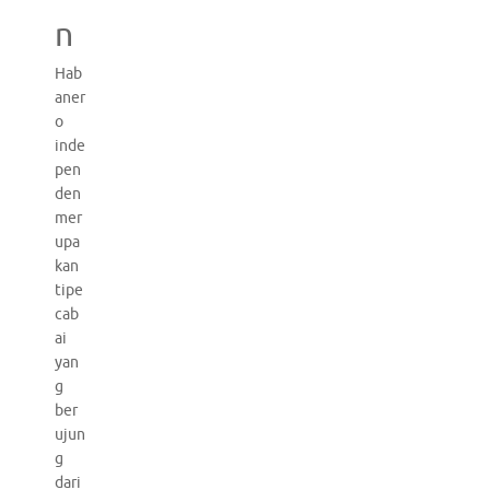
n
Hab
aner
o
inde
pen
den
mer
upa
kan
tipe
cab
ai
yan
g
ber
ujun
g
dari