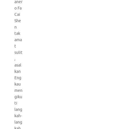
aner
o Fa
Cai
She
n
tak
ama
t
sulit
,
asal
kan
Eng
kau
men
giku
ti
lang
kah-
lang
kah