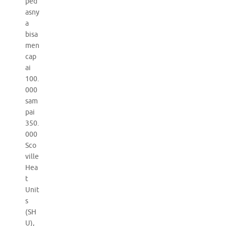
ped
asny
a
bisa
men
cap
ai
100.
000
sam
pai
350.
000
Sco
ville
Hea
t
Unit
s
(SH
U),