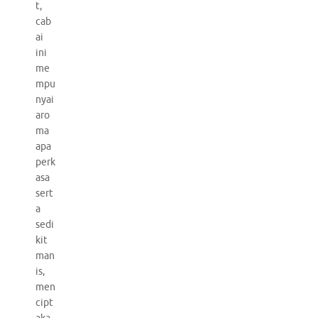
t,
cab
ai
ini
me
mpu
nyai
aro
ma
apa
perk
asa
sert
a
sedi
kit
man
is,
men
cipt