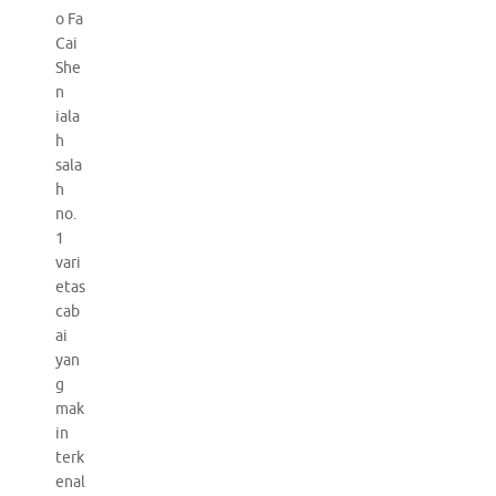
o Fa
Cai
She
n
iala
h
sala
h
no.
1
vari
etas
cab
ai
yan
g
mak
in
terk
enal