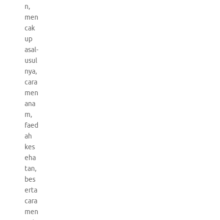
n,
men
cak
up
asal-
usul
nya,
cara
men
ana
m,
faed
ah
kes
eha
tan,
bes
erta
cara
men