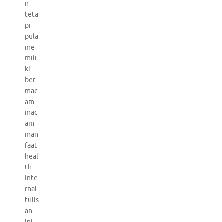
n
teta
pi
pula
me
mili
ki
ber
mac
am-
mac
am
man
faat
heal
th.
Inte
rnal
tulis
an
ini,