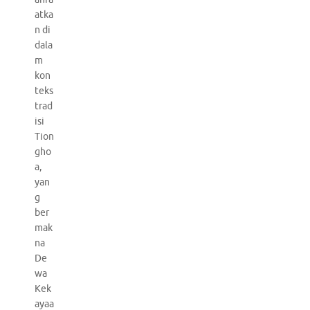
atka
n di
dala
m
kon
teks
trad
isi
Tion
gho
a,
yan
g
ber
mak
na
De
wa
Kek
ayaa