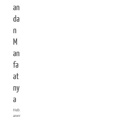
an
da
n
M
an
fa
at
ny
a
Hab
aner