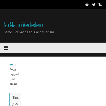
Skip
to
content
No Macro Vertedero
Game Slot Yang Lagi Gacor Hari Ini
Home
Posts
tagged
"judi
online"
Tag:
judi