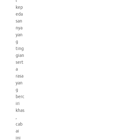
l
kep
eda
san
nya
yan
g
ting
gian
sert
a
rasa
yan
g
berc
iri
khas
,
cab
ai
ini