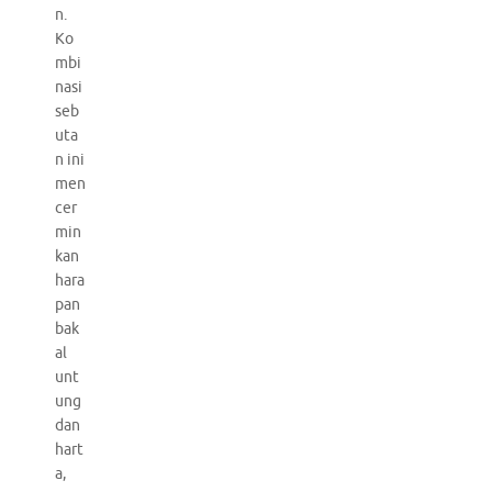
n.
Ko
mbi
nasi
seb
uta
n ini
men
cer
min
kan
hara
pan
bak
al
unt
ung
dan
hart
a,