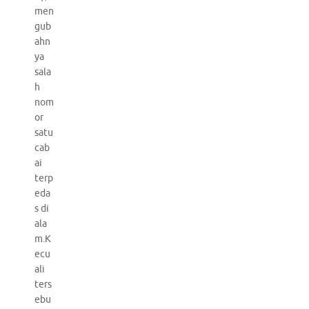
men
gub
ahn
ya
sala
h
nom
or
satu
cab
ai
terp
eda
s di
ala
m.K
ecu
ali
ters
ebu