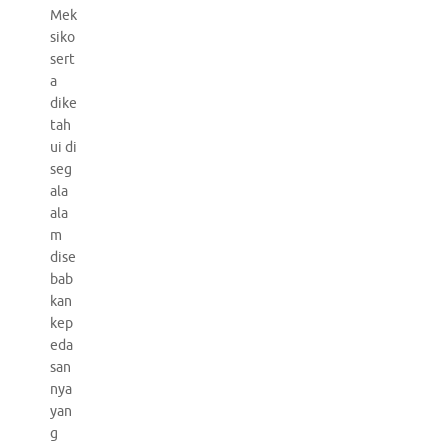
Mek
siko
sert
a
dike
tah
ui di
seg
ala
ala
m
dise
bab
kan
kep
eda
san
nya
yan
g