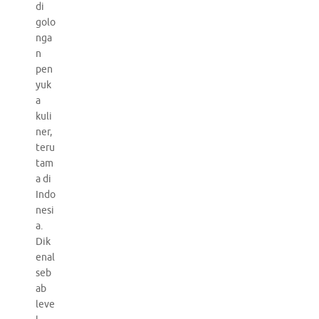
di
golo
nga
n
pen
yuk
a
kuli
ner,
teru
tam
a di
Indo
nesi
a.
Dik
enal
seb
ab
leve