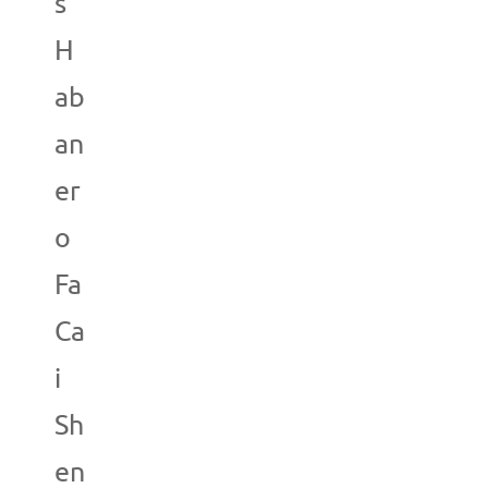
s
H
ab
an
er
o
Fa
Ca
i
Sh
en