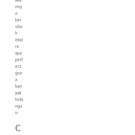
aka
nny
a
ber
uba
h
ekst
ra
apa
perf
ect
gun
a
ban
yak
hida
nga
n.
C