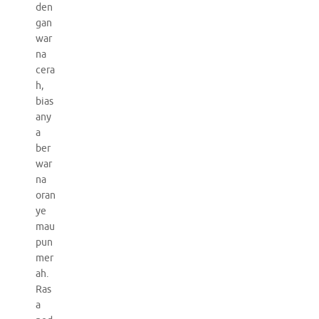
den
gan
war
na
cera
h,
bias
any
a
ber
war
na
oran
ye
mau
pun
mer
ah.
Ras
a