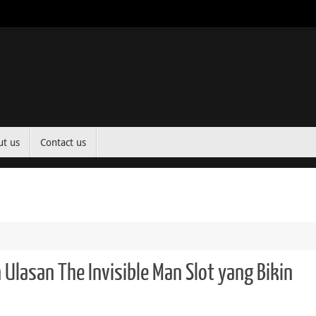
t us
Contact us
 Ulasan The Invisible Man Slot yang Bikin