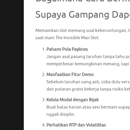
Supaya Gampang Dape
Memainkan slot memang soal keberuntungan, t
saat main The Invisible Man Slot:
Pahami Pola Paylines
Jangan asal pasang taruhan tanpa tahu pol
memperbesar kemungkinan menang, tapi t
Manfaatkan Fitur Demo
Sebelum taruhan uang asli, coba dulu ve
dan putaran gratis bekerja tanpa risiko k
Kelola Modal dengan Bijak
Buat batas harian atau sesi bermain supay
nggak disiplin.
Perhatikan RTP dan Volatilitas