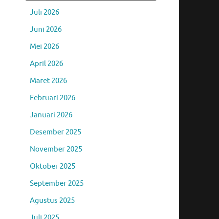
Juli 2026
Juni 2026
Mei 2026
April 2026
Maret 2026
Februari 2026
Januari 2026
Desember 2025
November 2025
Oktober 2025
September 2025
Agustus 2025
Juli 2025