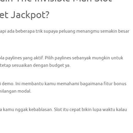
t Jackpot?
api ada beberapa trik supaya peluang menangmu semakin besar
a paylines yang aktif. Pilih paylines sebanyak mungkin untuk
etap sesuaikan dengan budget ya.
rsi demo. Ini membantu kamu memahami bagaimana fitur bonus
ehilangan modal.
a kamu nggak kebablasan. Slot itu cepat bikin lupa waktu kalau