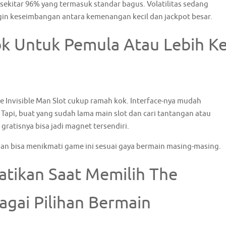
 sekitar 96% yang termasuk standar bagus. Volatilitas sedang
n keseimbangan antara kemenangan kecil dan jackpot besar.
k Untuk Pemula Atau Lebih K
he Invisible Man Slot cukup ramah kok. Interface-nya mudah
. Tapi, buat yang sudah lama main slot dan cari tantangan atau
ratisnya bisa jadi magnet tersendiri.
n bisa menikmati game ini sesuai gaya bermain masing-masing.
atikan Saat Memilih The
bagai Pilihan Bermain