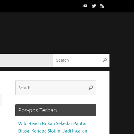
Search for:
Search
Search
Search
for:
Pos-pos Terbaru
Wild Beach Bukan Sekedar Pantai
Biasa: Kenapa Slot Ini Jadi Incaran