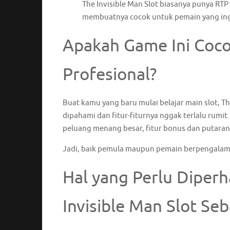
The Invisible Man Slot biasanya punya RTP
membuatnya cocok untuk pemain yang ingi
Apakah Game Ini Coco
Profesional?
Buat kamu yang baru mulai belajar main slot, T
dipahami dan fitur-fiturnya nggak terlalu rumit
peluang menang besar, fitur bonus dan putaran g
Jadi, baik pemula maupun pemain berpengalama
Hal yang Perlu Diperh
Invisible Man Slot Se