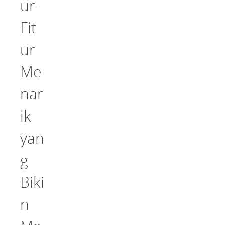
ur-
Fit
ur
Me
nar
ik
yan
g
Biki
n