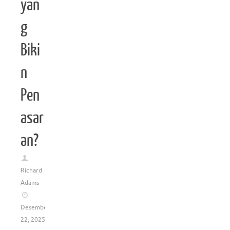
yan
g
Biki
n
Pen
asar
an?
Richard
Adams
Desember
22, 2025