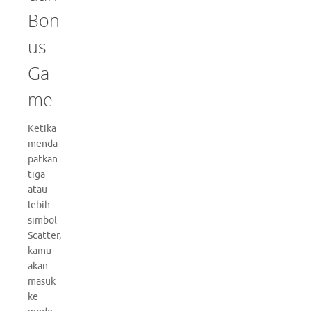
Bon
us
Ga
me
Ketika
menda
patkan
tiga
atau
lebih
simbol
Scatter,
kamu
akan
masuk
ke