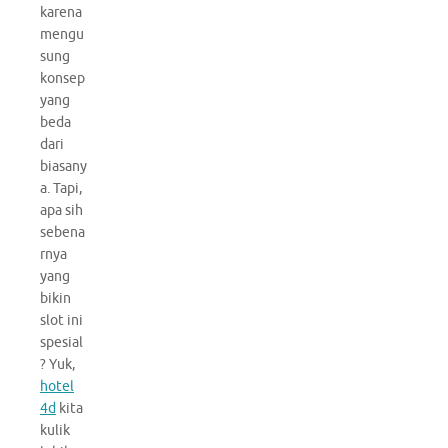
karena
mengu
sung
konsep
yang
beda
dari
biasany
a. Tapi,
apa sih
sebena
rnya
yang
bikin
slot ini
spesial
? Yuk,
hotel
4d
kita
kulik