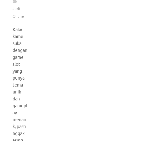
Judi
Online
Kalau
kamu
suka
dengan
game
slot
yang
punya
tema
unik
dan
gamepl
ay
menari
k, pasti
nggak
asing