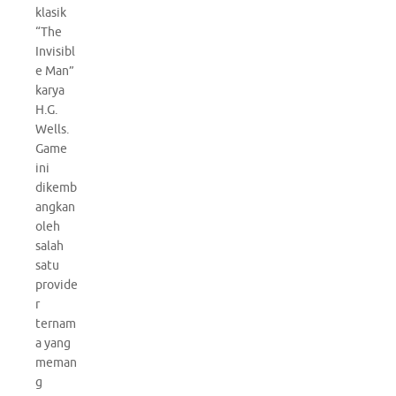
klasik
“The
Invisibl
e Man”
karya
H.G.
Wells.
Game
ini
dikemb
angkan
oleh
salah
satu
provide
r
ternam
a yang
meman
g