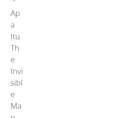
Ap
a
Itu
Th
e
Invi
sibl
e
Ma
n