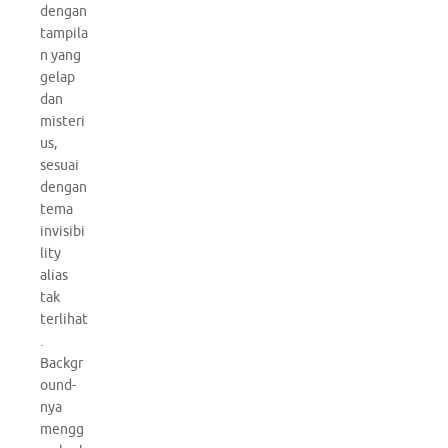
dengan
tampila
n yang
gelap
dan
misteri
us,
sesuai
dengan
tema
invisibi
lity
alias
tak
terlihat
.
Backgr
ound-
nya
mengg