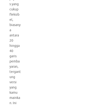
s yang
cukup
fleksib
el,
biasany
a
antara
20
hingga
40
garis
pemba
yaran,
tergant
ung
versi
yang
kamu
mainka
n. Ini