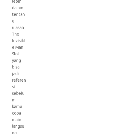
lebih
dalam
tentan
g
ulasan
The
Invisibl
e Man
Slot
yang
bisa
jadi
referen
si
sebelu
m
kamu
coba
main
langsu
ng.