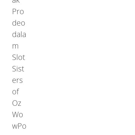
Pro
deo
dala
m
Slot
Sist
ers
of
Oz
Wo
wPo