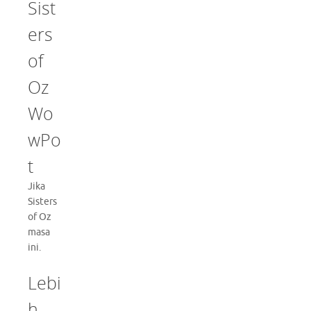
Sist
ers
of
Oz
Wo
wPo
t
Jika
Sisters
of Oz
masa
ini.
Lebi
h