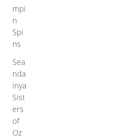
mpi
n
Spi
ns
Sea
nda
inya
Sist
ers
of
Oz