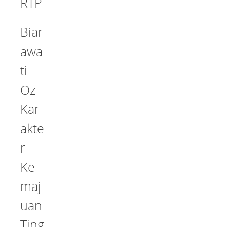
RTP
Biar
awa
ti
Oz
Kar
akte
r
Ke
maj
uan
Ting