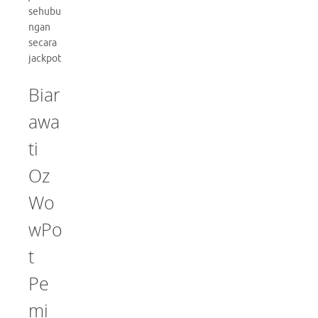
sehubu
ngan
secara
jackpot
Biar
awa
ti
Oz
Wo
wPo
t
Pe
mi