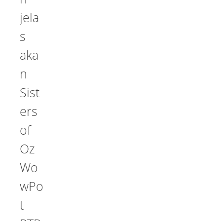
jela
s
aka
n
Sist
ers
of
Oz
Wo
wPo
t