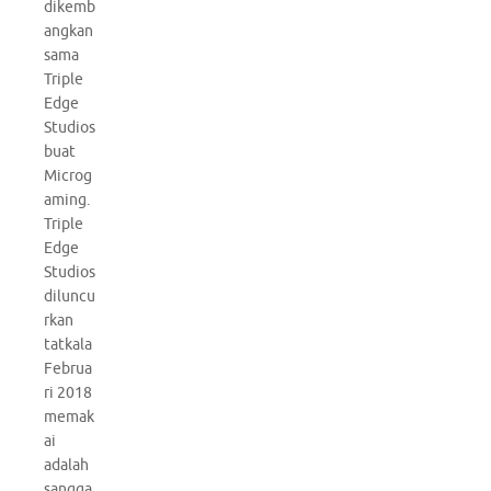
dikemb
angkan
sama
Triple
Edge
Studios
buat
Microg
aming.
Triple
Edge
Studios
diluncu
rkan
tatkala
Februa
ri 2018
memak
ai
adalah
sangga