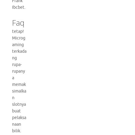
Frank
Ibcbet.
Faq
tetap!
Microg
aming
terkada
ng
rupa-
rupany
a
memak
simalka
n
slotnya
buat
pelaksa
naan
bilik.