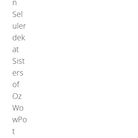
n
Sel
uler
dek
at
Sist
ers
of
Oz
Wo
wPo
t