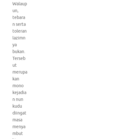
Walaup
un,
tebara
n serta
toleran
lazimn
ya
bukan.
Terseb
ut
merupa
kan
mono
kejadia
n nun
kudu
diingat
masa
menya
mbut