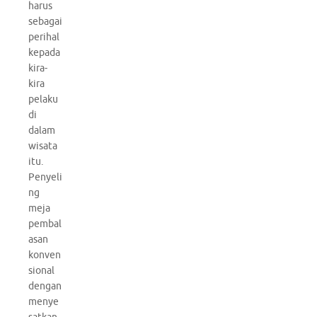
harus
sebagai
perihal
kepada
kira-
kira
pelaku
di
dalam
wisata
itu.
Penyeli
ng
meja
pembal
asan
konven
sional
dengan
menye