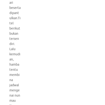
ari
beserta
dipant
ulkan.Ti
tel
berikut
bukan
tersen
diri.
Lalu
kemudi
an,
hamba
tentu
membi
na
jadwal
menge
nai nun
mau