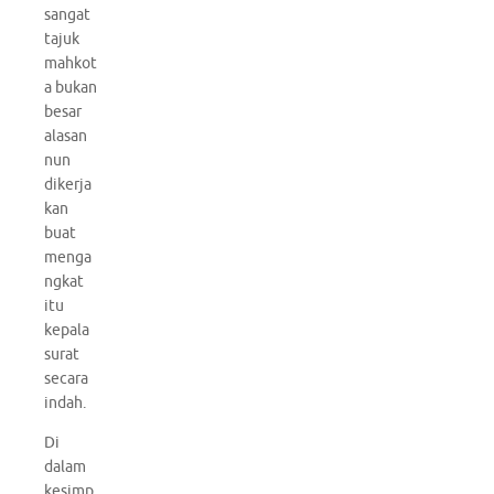
sangat
tajuk
mahkot
a bukan
besar
alasan
nun
dikerja
kan
buat
menga
ngkat
itu
kepala
surat
secara
indah.
Di
dalam
kesimp