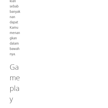
kian
sebab
banyak
nan
dapat
Kamu
menan
gkan
dalam
bawah
nya.
Ga
me
pla
y