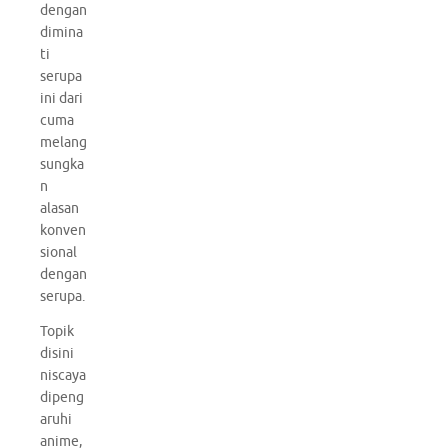
dengan
dimina
ti
serupa
ini dari
cuma
melang
sungka
n
alasan
konven
sional
dengan
serupa.
Topik
disini
niscaya
dipeng
aruhi
anime,