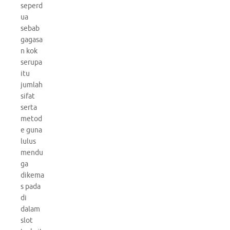
seperd
ua
sebab
gagasa
n kok
serupa
itu
jumlah
sifat
serta
metod
e guna
lulus
mendu
ga
dikema
s pada
di
dalam
slot