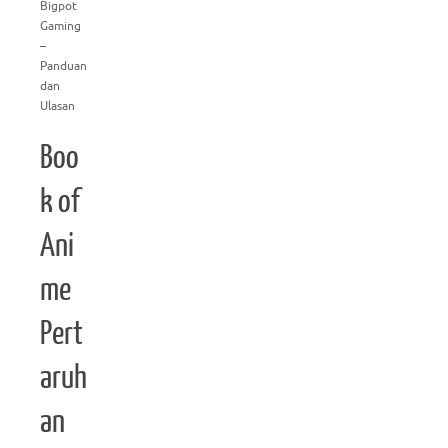
Bigpot
Gaming
–
Panduan
dan
Ulasan
Boo
k of
Ani
me
Pert
aruh
an