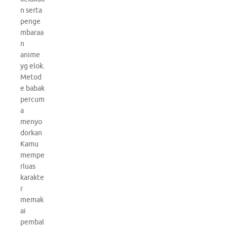
n serta
penge
mbaraa
n
anime
yg elok.
Metod
e babak
percum
a
menyo
dorkan
Kamu
mempe
rluas
karakte
r
memak
ai
pembal