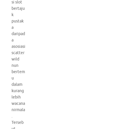
si slot
bertaju
k
pustak
a
daripad
a
asosiasi
scatter
wild
nun
bertem
u
dalam
kurang
lebih
wacana
nirmala
.
Terseb
ut