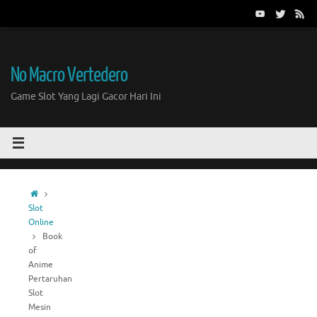
Skip
to
content
No Macro Vertedero
Game Slot Yang Lagi Gacor Hari Ini
Home
Slot
Online
Book
of
Anime
Pertaruhan
Slot
Mesin