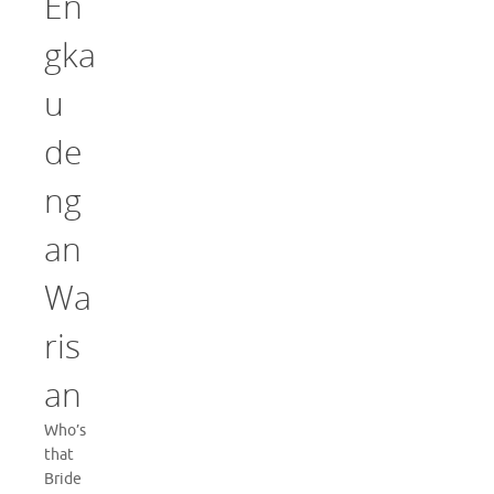
En
gka
u
de
ng
an
Wa
ris
an
Who’s
that
Bride