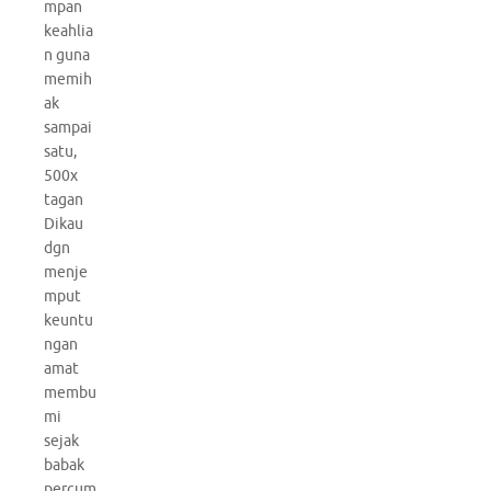
mpan
keahlia
n guna
memih
ak
sampai
satu,
500x
tagan
Dikau
dgn
menje
mput
keuntu
ngan
amat
membu
mi
sejak
babak
percum