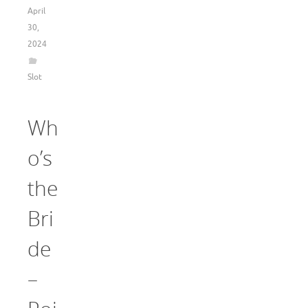
April
30,
2024
Slot
Wh
o’s
the
Bri
de
–