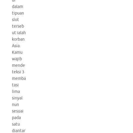
ui
dalam
tipuan
slot
terseb
ut ialah
korban
Asia.
Kamu
wajib
mende
teksi 3
memba
tasi
lima
sinyal
nun
sesuai
pada
satu
diantar