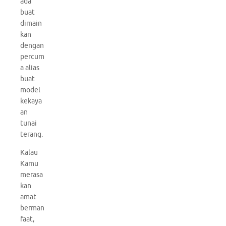
ada
buat
dimain
kan
dengan
percum
a alias
buat
model
kekaya
an
tunai
terang.
Kalau
Kamu
merasa
kan
amat
berman
faat,