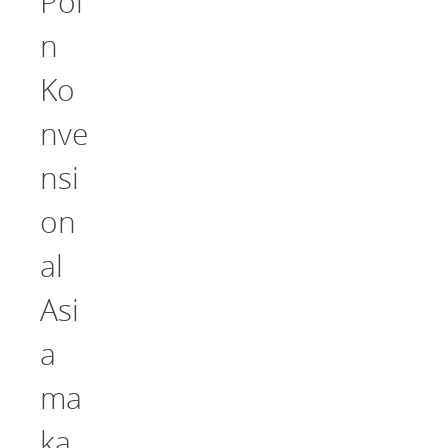
Poi
n
Ko
nve
nsi
on
al
Asi
a
ma
ka