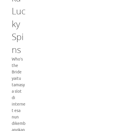
Luc
ky
Spi
ns
Who’s
the
Bride
yaitu
tamasy
a slot
di
interne
t esa
nun
dikemb
angkan