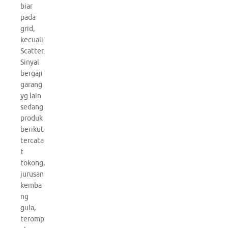
biar
pada
grid,
kecuali
Scatter.
Sinyal
bergaji
garang
yg lain
sedang
produk
berikut
tercata
t
tokong,
jurusan
kemba
ng
gula,
teromp