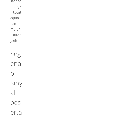
sangat
mungki
n total
agung
nan
mujur,
ukuran
jauh.
Seg
ena
p
Siny
al
bes
erta