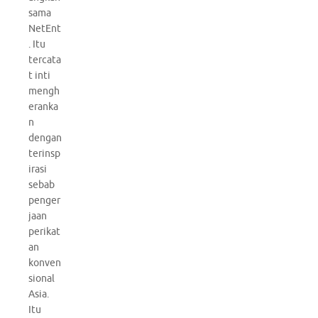
sama
NetEnt
. Itu
tercata
t inti
mengh
eranka
n
dengan
terinsp
irasi
sebab
penger
jaan
perikat
an
konven
sional
Asia.
Itu