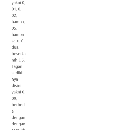
yakni 0,
01, 0,
02,
hampa,
05,
hampa.
satu, 0,
dua,
beserta
nihil. 5.
Tagan
sedikit
nya
disini
yakni 0,
09,
berbed
a
dengan
dengan