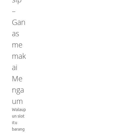
–
Gan
as
me
mak
ai
Me
nga
um
Walaup
un slot
itu
barang