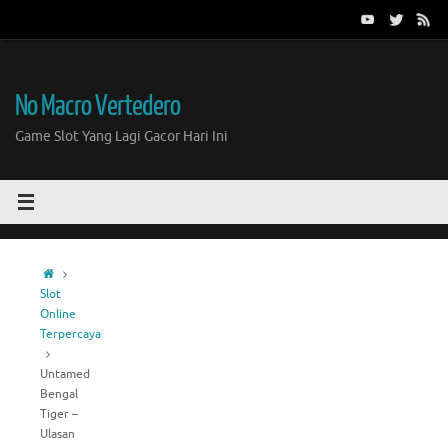
Skip
to
content
No Macro Vertedero
Game Slot Yang Lagi Gacor Hari Ini
Home
Slot
Online
Terpercaya
Untamed
Bengal
Tiger –
Ulasan