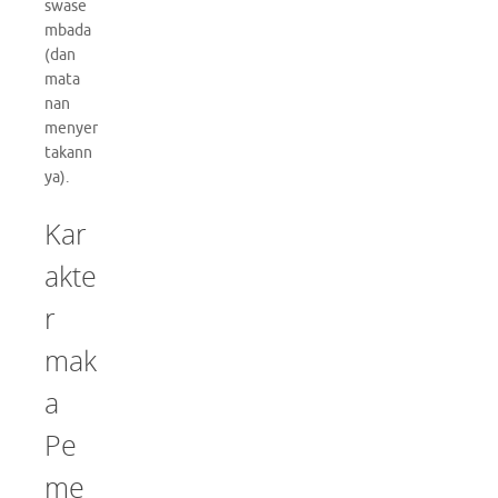
swase
mbada
(dan
mata
nan
menyer
takann
ya).
Kar
akte
r
mak
a
Pe
me