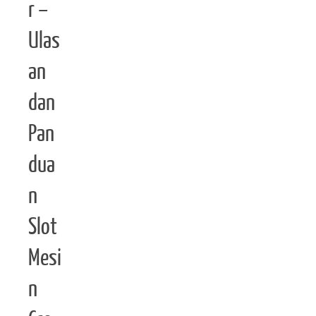
r –
Ulas
an
dan
Pan
dua
n
Slot
Mesi
n