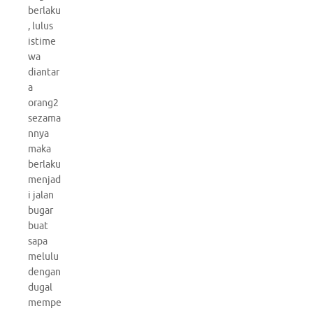
berlaku
, lulus
istime
wa
diantar
a
orang2
sezama
nnya
maka
berlaku
menjad
i jalan
bugar
buat
sapa
melulu
dengan
dugal
mempe