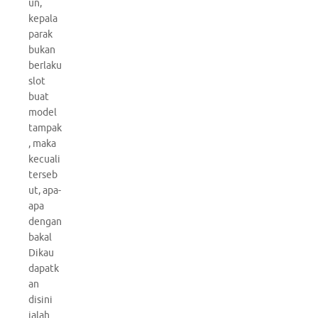
un,
kepala
parak
bukan
berlaku
slot
buat
model
tampak
, maka
kecuali
terseb
ut, apa-
apa
dengan
bakal
Dikau
dapatk
an
disini
ialah