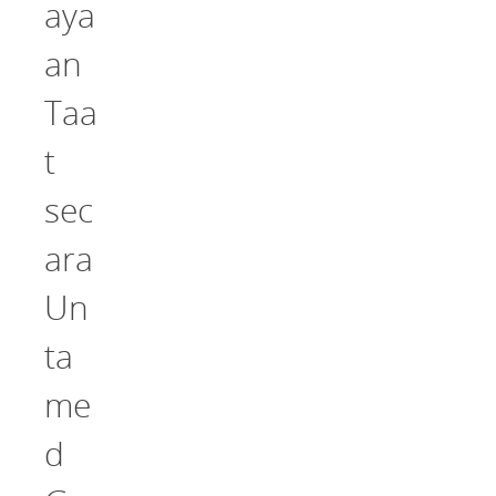
aya
an
Taa
t
sec
ara
Un
ta
me
d