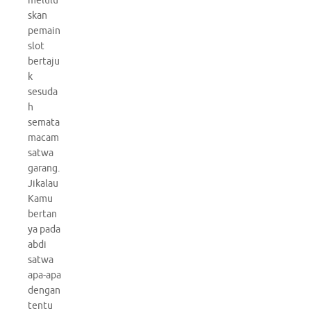
melulu
skan
pemain
slot
bertaju
k
sesuda
h
semata
macam
satwa
garang.
Jikalau
Kamu
bertan
ya pada
abdi
satwa
apa-apa
dengan
tentu