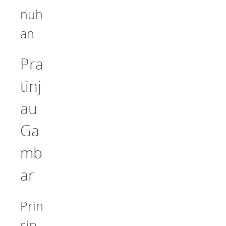
nuh
an
Pra
tinj
au
Ga
mb
ar
Prin
sip