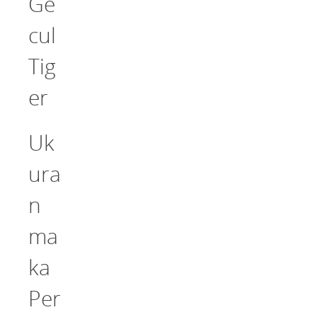
Ge
cul
Tig
er
Uk
ura
n
ma
ka
Per