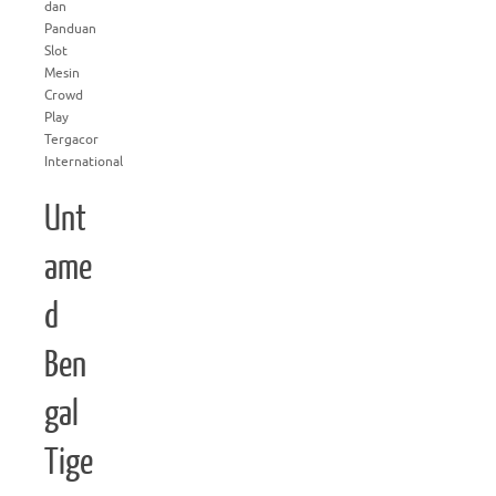
dan
Panduan
Slot
Mesin
Crowd
Play
Tergacor
International
Unt
ame
d
Ben
gal
Tige