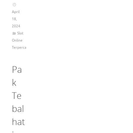
April
18,
2024
Slot
Online
Terpercaya
Pa
k
Te
bal
hat