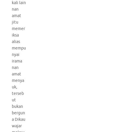
kali lain
nan
amat
jitu
memer
iksa
alias
mempu
nyai
irama
nan
amat
menya
uk,
terseb
ut
bukan
bergun
a Dikau
wajar