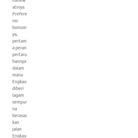
melew
atinya.
Prefere
nsi
bonusn
ya,
pertam
a peran
pertaru
hannya
dalam
mana
Engkau
diberi
lagam
sempur
na
berasas
kan
jalan
Engkau