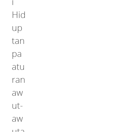
i
Hid
up
tan
pa
atu
ran
aw
ut-
aw
uta