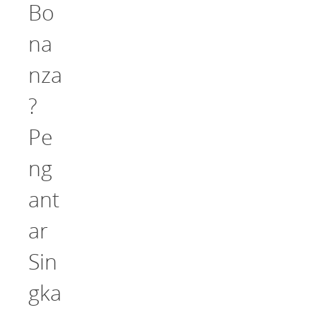
Bo
na
nza
?
Pe
ng
ant
ar
Sin
gka