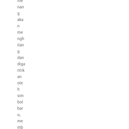
me
nan
g
aka
n
me
ngh
ilan
g
dan
diga
ntik
an
ole
h
sim
bol
bar
u,
me
mb