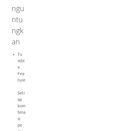
ngu
ntu
ngk
an
Tu
mbl
e
Fea
ture
:
Seti
ap
kom
bina
si
pe