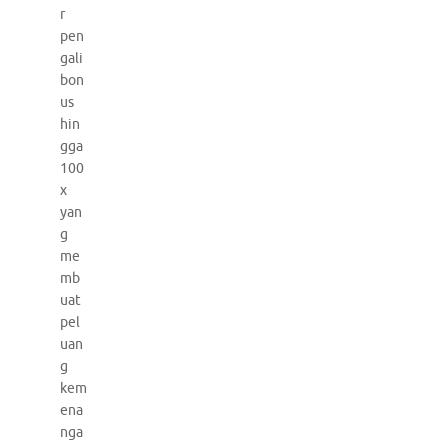
r
pen
gali
bon
us
hin
gga
100
x
yan
g
me
mb
uat
pel
uan
g
kem
ena
nga