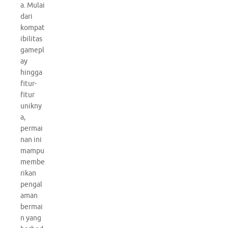
a. Mulai
dari
kompat
ibilitas
gamepl
ay
hingga
fitur-
fitur
unikny
a,
permai
nan ini
mampu
membe
rikan
pengal
aman
bermai
n yang