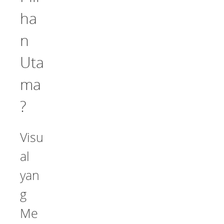
ha
n
Uta
ma
?
Visu
al
yan
g
Me