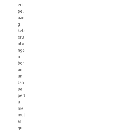
eri
pel
uan
g
keb
eru
ntu
nga
n
ber
unt
un
tan
pa
perl
u
me
mut
ar
gul