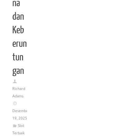
na
dan
Keb
erun
tun
gan
Richard
Adams
Desember
19, 2025
Slot
Terbaik