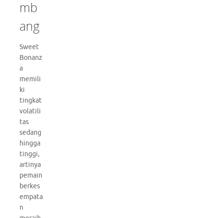
mb
ang
Sweet
Bonanz
a
memili
ki
tingkat
volatili
tas
sedang
hingga
tinggi,
artinya
pemain
berkes
empata
n