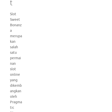
t
Slot
Sweet
Bonanz
a
merupa
kan
salah
satu
permai
nan
slot
online
yang
dikemb
angkan
oleh
Pragma
tic