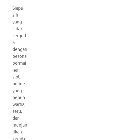
Siapa
sih
yang
tidak
tergod
a
dengan
pesona
permai
nan
slot
online
yang
penuh
warna,
seru,
dan
menjan
jikan
keuntu