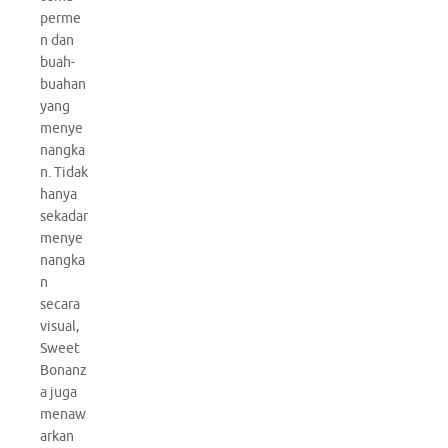
perme
n dan
buah-
buahan
yang
menye
nangka
n. Tidak
hanya
sekadar
menye
nangka
n
secara
visual,
Sweet
Bonanz
a juga
menaw
arkan