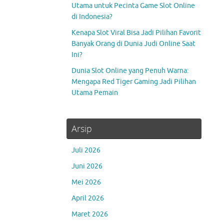
Utama untuk Pecinta Game Slot Online
di Indonesia?
Kenapa Slot Viral Bisa Jadi Pilihan Favorit
Banyak Orang di Dunia Judi Online Saat
Ini?
Dunia Slot Online yang Penuh Warna:
Mengapa Red Tiger Gaming Jadi Pilihan
Utama Pemain
Arsip
Juli 2026
Juni 2026
Mei 2026
April 2026
Maret 2026