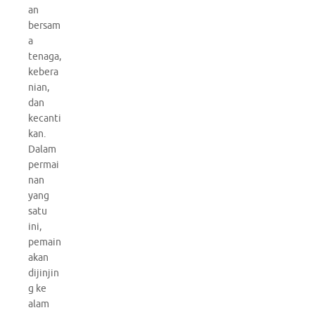
an
bersam
a
tenaga,
kebera
nian,
dan
kecanti
kan.
Dalam
permai
nan
yang
satu
ini,
pemain
akan
dijinjin
g ke
alam