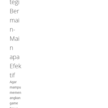
tegi
Ber
mai
n-
Mai
n
apa
Efek
tif
Agar
mampu
memen
angkan
game