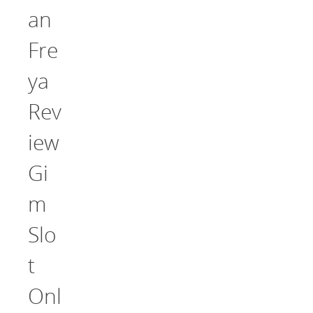
an
Fre
ya
Rev
iew
Gi
m
Slo
t
Onl