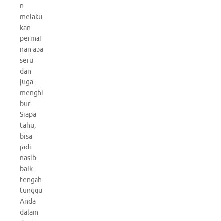
n
melaku
kan
permai
nan apa
seru
dan
juga
menghi
bur.
Siapa
tahu,
bisa
jadi
nasib
baik
tengah
tunggu
Anda
dalam