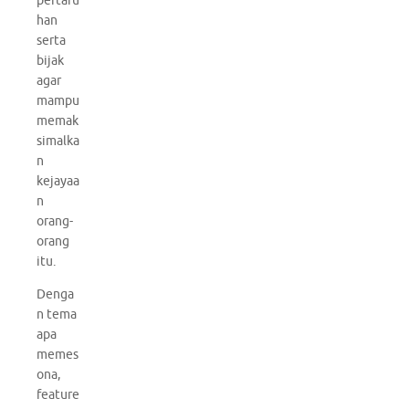
pertaru
han
serta
bijak
agar
mampu
memak
simalka
n
kejayaa
n
orang-
orang
itu.
Denga
n tema
apa
memes
ona,
feature