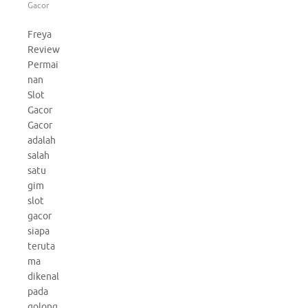
Gacor
Freya
Review
Permai
nan
Slot
Gacor
Gacor
adalah
salah
satu
gim
slot
gacor
siapa
teruta
ma
dikenal
pada
golong