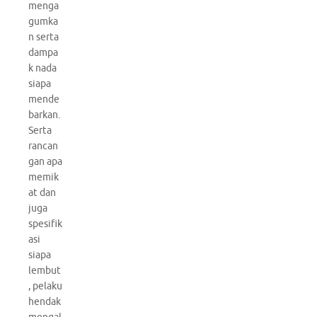
menga
gumka
n serta
dampa
k nada
siapa
mende
barkan.
Serta
rancan
gan apa
memik
at dan
juga
spesifik
asi
siapa
lembut
, pelaku
hendak