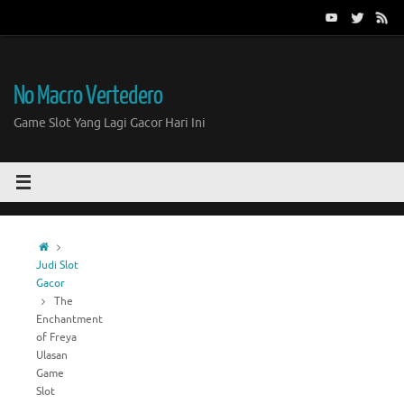
Skip
to
content
No Macro Vertedero
Game Slot Yang Lagi Gacor Hari Ini
Home
Judi Slot
Gacor
The
Enchantment
of Freya
Ulasan
Game
Slot