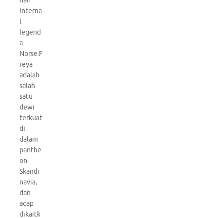
han
interna
l
legend
a
Norse.F
reya
adalah
salah
satu
dewi
terkuat
di
dalam
panthe
on
Skandi
navia,
dan
acap
dikaitk