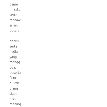
game
ini satu
serta
menaw
arkan
putara
n
bonus
serta
hadiah
yang
mengg
oda,
beserta
fitur
giliran
ulang
siapa
bisa
mening