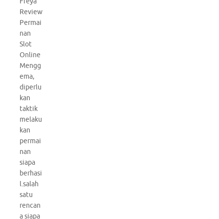
Freya
Review
Permai
nan
Slot
Online
Mengg
ema,
diperlu
kan
taktik
melaku
kan
permai
nan
siapa
berhasi
l.salah
satu
rencan
a siapa