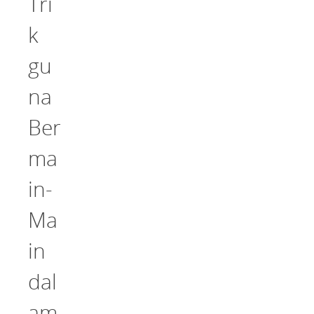
Tri
k
gu
na
Ber
ma
in-
Ma
in
dal
am