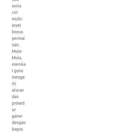
serta
ciri
multi-
level
bonus
permai
nan.
Mula-
Mula,
esensia
l guna
menge
rti
aturan
dan
prosed
ur
game
dengan
bagus.