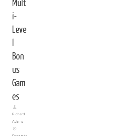
Mult
i-
Leve
l
Bon
us
Gam
es
Richard
Adams