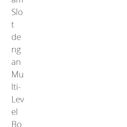
Slo
t
de
ng
an
Mu
lti-
Lev
el
Bo