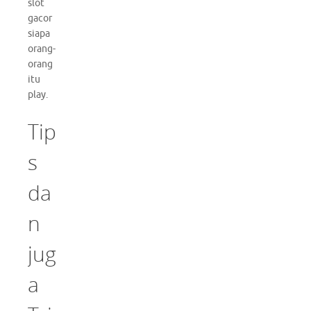
slot
gacor
siapa
orang-
orang
itu
play.
Tip
s
da
n
jug
a