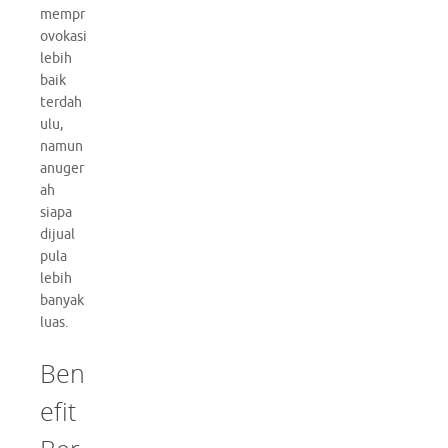
mempr
ovokasi
lebih
baik
terdah
ulu,
namun
anuger
ah
siapa
dijual
pula
lebih
banyak
luas.
Ben
efit