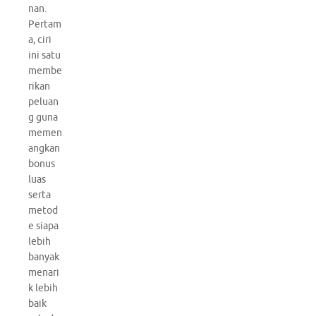
nan.
Pertam
a, ciri
ini satu
membe
rikan
peluan
g guna
memen
angkan
bonus
luas
serta
metod
e siapa
lebih
banyak
menari
k lebih
baik