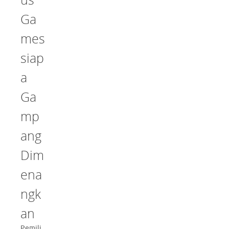
Ga
mes
siap
a
Ga
mp
ang
Dim
ena
ngk
an
Pemili