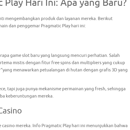
 Play Hari Ini: Apa yang Baru?
henti mengembangkan produk dan layanan mereka. Berikut
main dan penggemar Pragmatic Play hari ini:
erapa game slot baru yang langsung mencuri perhatian. Salah
ertema mistis dengan fitur free spins dan multipliers yang cukup
”
yang menawarkan petualangan di hutan dengan grafis 3D yang
ce, tapi juga punya mekanisme permainan yang fresh, sehingga
 coba keberuntungan mereka.
 Casino
ve casino mereka. Info Pragmatic Play hari ini menunjukkan bahwa