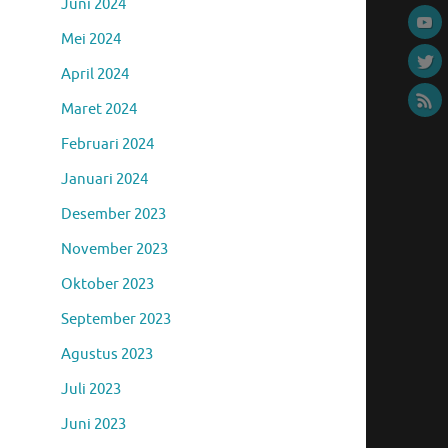
Juni 2024
Mei 2024
April 2024
Maret 2024
Februari 2024
Januari 2024
Desember 2023
November 2023
Oktober 2023
September 2023
Agustus 2023
Juli 2023
Juni 2023