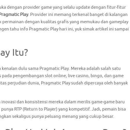
uka dengan provider game yang selalu update dengan fitur-fitur
Pragmatic Play
. Provider ini memang terkenal banget di kalangan
ak permainan dengan kualitas grafis yang memukau dan gameplay
n tahu info Pragmatic Play hari ini, yuk simak artikel ini sampai
ay Itu?
a kenalan dulu sama Pragmatic Play. Mereka adalah salah satu
 pada pengembangan slot online, live casino, bingo, dan game
ritas perjudian dunia, Pragmatic Play sudah dipercaya oleh banyak
 inovasi dan konsistensi mereka dalam merilis game-game baru
 punya RTP (Return to Player) yang kompetitif. Jadi, pemain bisa
kan sekaligus punya peluang menang yang cukup besar.