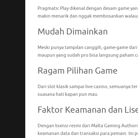
Pragmatic Play dikenal dengan desain game yang
makin menarik dan nggak membosankan walaup
Mudah Dimainkan
Meski punya tampilan canggih, game-game dari P
maupun yang sudah pro bisa langsung paham ca
Ragam Pilihan Game
Dari slot klasik sampai live casino, semuanya ter
suasana hati kapan pun mau.
Faktor Keamanan dan Lis
Dengan lisensi resmi dari Malta Gaming Author
keamanan data dan transaksi para pemain. Ini 