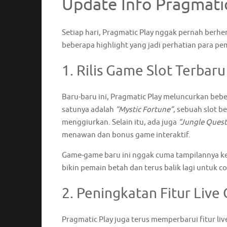
Update Info Pragmatic
Setiap hari, Pragmatic Play nggak pernah ber
beberapa highlight yang jadi perhatian para pe
1. Rilis Game Slot Terbaru
Baru-baru ini, Pragmatic Play meluncurkan beb
satunya adalah
“Mystic Fortune”
, sebuah slot b
menggiurkan. Selain itu, ada juga
“Jungle Quest
menawan dan bonus game interaktif.
Game-game baru ini nggak cuma tampilannya ke
bikin pemain betah dan terus balik lagi untuk
2. Peningkatan Fitur Live
Pragmatic Play juga terus memperbarui fitur li