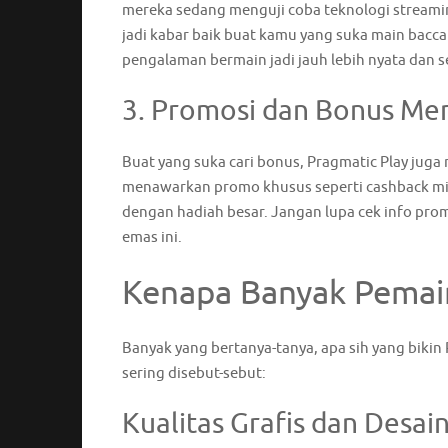
mereka sedang menguji coba teknologi streaming 
jadi kabar baik buat kamu yang suka main bacca
pengalaman bermain jadi jauh lebih nyata dan s
3. Promosi dan Bonus Me
Buat yang suka cari bonus, Pragmatic Play juga 
menawarkan promo khusus seperti cashback min
dengan hadiah besar. Jangan lupa cek info pro
emas ini.
Kenapa Banyak Pemain
Banyak yang bertanya-tanya, apa sih yang bikin
sering disebut-sebut:
Kualitas Grafis dan Desai