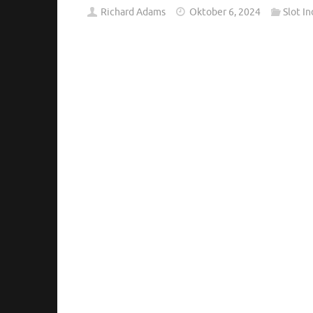
Richard Adams
Oktober 6, 2024
Slot I