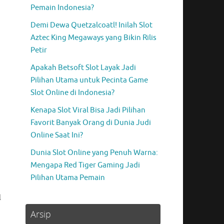
Pemain Indonesia?
Demi Dewa Quetzalcoatl! Inilah Slot
Aztec King Megaways yang Bikin Rilis
Petir
Apakah Betsoft Slot Layak Jadi
Pilihan Utama untuk Pecinta Game
Slot Online di Indonesia?
Kenapa Slot Viral Bisa Jadi Pilihan
Favorit Banyak Orang di Dunia Judi
Online Saat Ini?
Dunia Slot Online yang Penuh Warna:
Mengapa Red Tiger Gaming Jadi
Pilihan Utama Pemain
l
Arsip