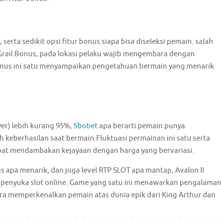
serta sedikit opsi fitur bonus siapa bisa diseleksi pemain. salah
Grail Bonus, pada lokasi pelaku wajib mengembara dengan
bonus ini satu menyampaikan pengetahuan bermain yang menarik
yer) lebih kurang 95%,
Sbobet
apa berarti pemain punya
eberhasilan saat bermain.Fluktuasi permainan ini satu serta
apat mendambakan kejayaan dengan harga yang bervariasi.
 apa menarik, dan juga level RTP SLOT apa mantap, Avalon II
 penyuka slot online. Game yang satu ini menawarkan pengalama
 memperkenalkan pemain atas dunia epik dari King Arthur dan