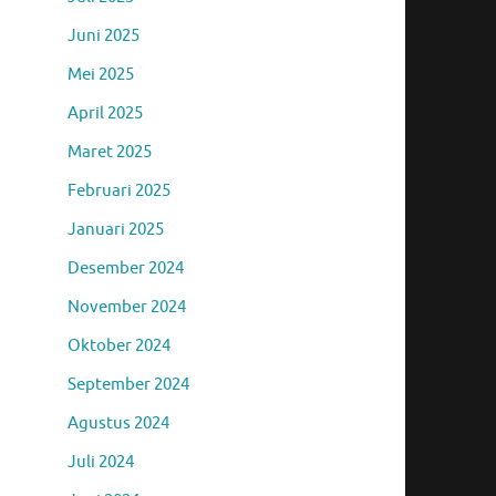
Juni 2025
Mei 2025
April 2025
Maret 2025
Februari 2025
Januari 2025
Desember 2024
November 2024
Oktober 2024
September 2024
Agustus 2024
Juli 2024