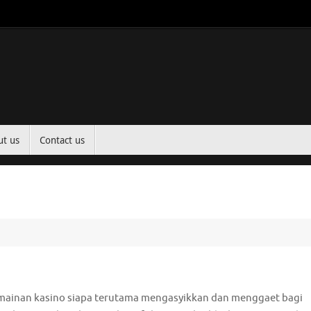
t us
Contact us
permainan kasino siapa terutama mengasyikkan dan menggaet bagi