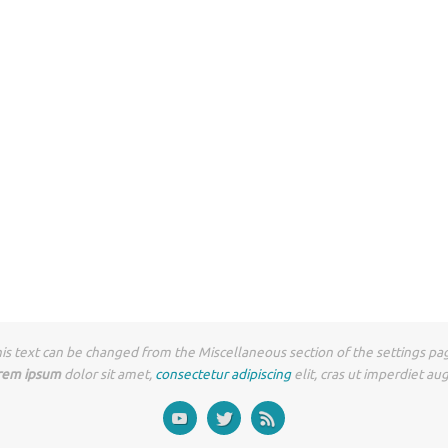
is text can be changed from the Miscellaneous section of the settings pa
rem ipsum
dolor sit amet,
consectetur adipiscing
elit, cras ut imperdiet au