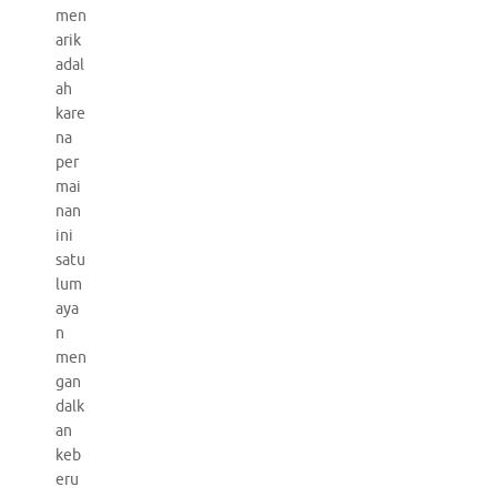
men
arik
adal
ah
kare
na
per
mai
nan
ini
satu
lum
aya
n
men
gan
dalk
an
keb
eru