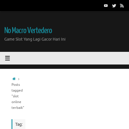
Skip
to
content
No Macro Vertedero
Game Slot Yang Lagi Gacor Hari Ini
Home
Posts
tagged
"slot
online
terbaik"
Tag: