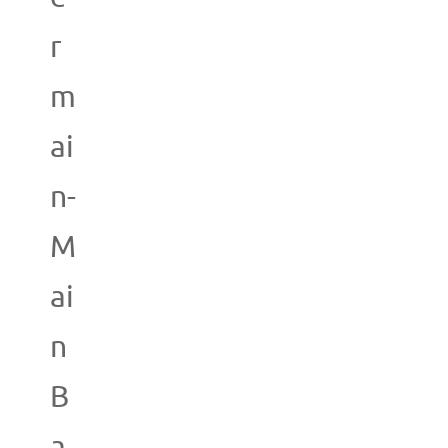
r
m
ai
n-
M
ai
n
B
a