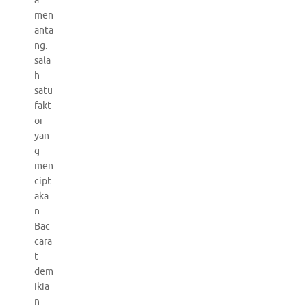
a
men
anta
ng.
sala
h
satu
fakt
or
yan
g
men
cipt
aka
n
Bac
cara
t
dem
ikia
n