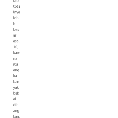
bila
tota
lnya
lebi
h
bes
ar
asal
10,
kare
na
itu
ang
ka
ban
yak
bak
al
dihil
ang
kan.