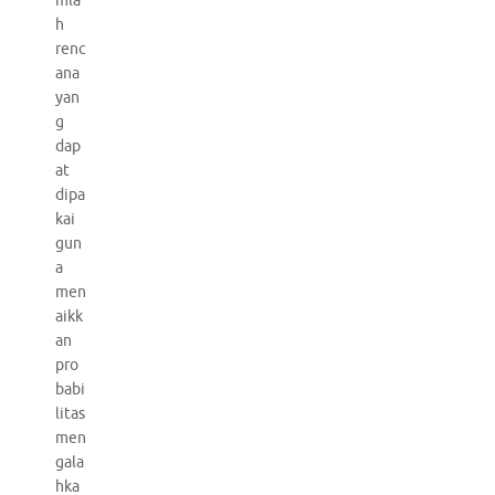
mla
h
renc
ana
yan
g
dap
at
dipa
kai
gun
a
men
aikk
an
pro
babi
litas
men
gala
hka