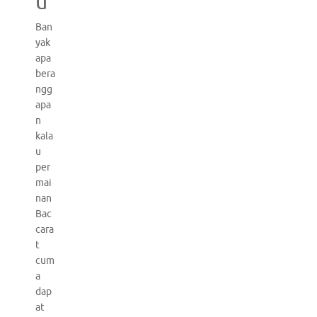
u
Ban
yak
apa
bera
ngg
apa
n
kala
u
per
mai
nan
Bac
cara
t
cum
a
dap
at