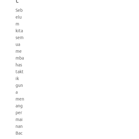
t
Seb
elu
m
kita
sem
ua
me
mba
has
takt
ik
gun
a
men
ang
per
mai
nan
Bac