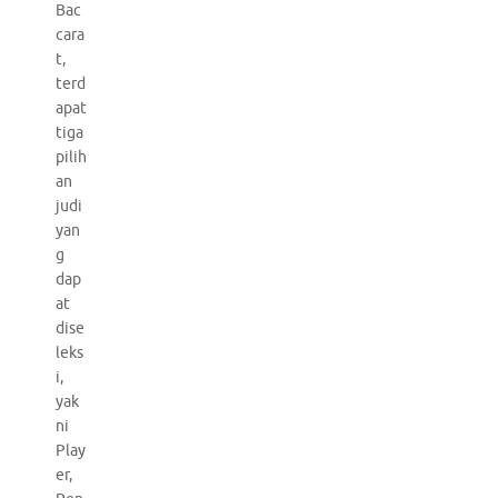
Bac
cara
t,
terd
apat
tiga
pilih
an
judi
yan
g
dap
at
dise
leks
i,
yak
ni
Play
er,