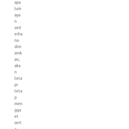
apa
lum
aya
n
sed
erha
na
dim
aink
an,
aka
n
teta
pi
teta
p
men
gga
et
sert