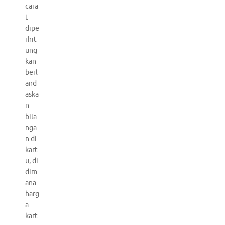
cara
t
dipe
rhit
ung
kan
berl
and
aska
n
bila
nga
n di
kart
u, di
dim
ana
harg
a
kart