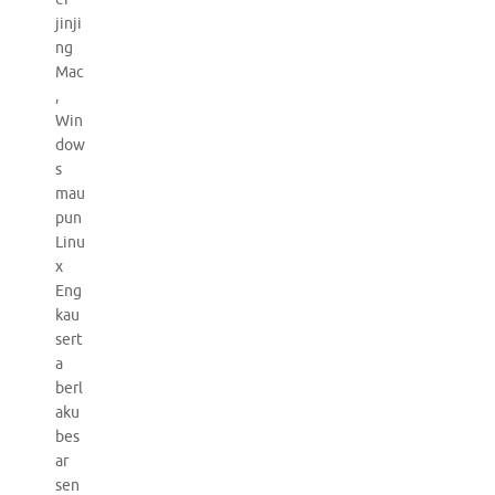
jinji
ng
Mac
,
Win
dow
s
mau
pun
Linu
x
Eng
kau
sert
a
berl
aku
bes
ar
sen