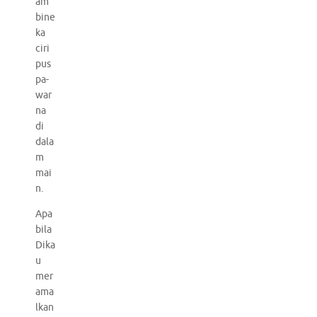
am
bine
ka
ciri
pus
pa-
war
na
di
dala
m
mai
n.
Apa
bila
Dika
u
mer
ama
lkan