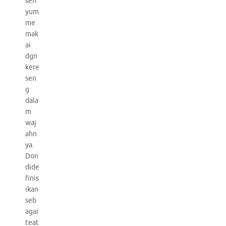
sen
yum
me
mak
ai
dgn
kere
sen
g
dala
m
waj
ahn
ya.
Don
dide
finis
ikan
seb
agai
teat