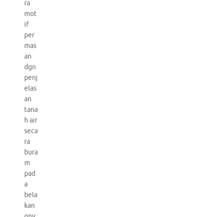
ra
mot
if
per
mas
an
dgn
penj
elas
an
tana
h air
seca
ra
bura
m
pad
a
bela
kan
gny