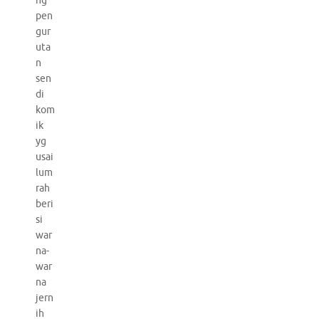
ng
pen
gur
uta
n
sen
di
kom
ik
yg
usai
lum
rah
beri
si
war
na-
war
na
jern
ih