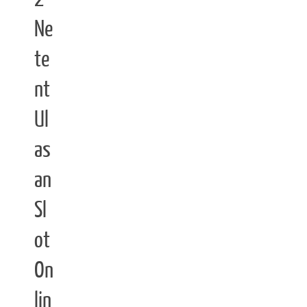
Ne
te
nt
Ul
as
an
Sl
ot
On
lin