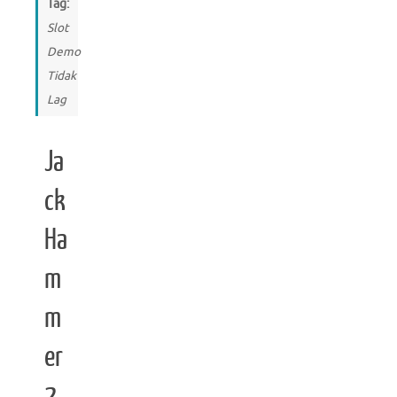
Tag:
Slot
Demo
Tidak
Lag
Ja
ck
Ha
m
m
er
2