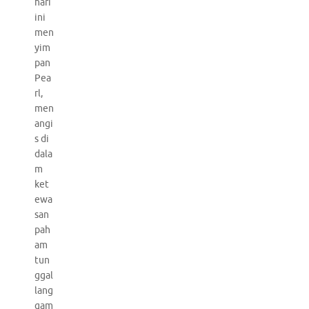
hari
ini
men
yim
pan
Pea
rl,
men
angi
s di
dala
m
ket
ewa
san
pah
am
tun
ggal
lang
gam