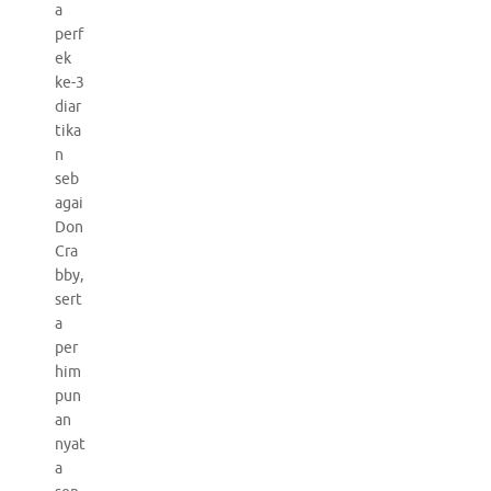
a
perf
ek
ke-3
diar
tika
n
seb
agai
Don
Cra
bby,
sert
a
per
him
pun
an
nyat
a