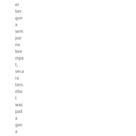
er
ber
gun
a
sem
pur
na
kee
mpa
t,
seca
ra
ters
ebu
t
was
pad
a
gun
a