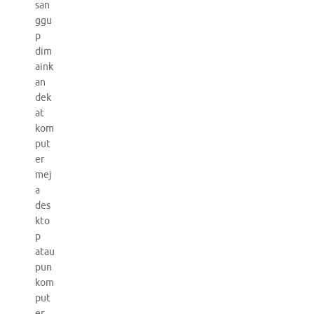
san
ggu
p
dim
aink
an
dek
at
kom
put
er
mej
a
des
kto
p
atau
pun
kom
put
er