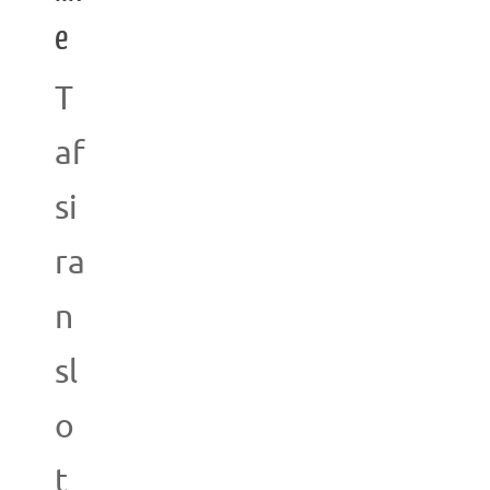
e
T
af
si
ra
n
sl
o
t