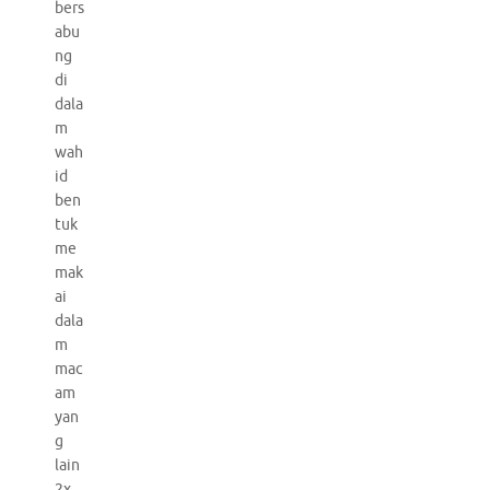
bers
abu
ng
di
dala
m
wah
id
ben
tuk
me
mak
ai
dala
m
mac
am
yan
g
lain
2x,