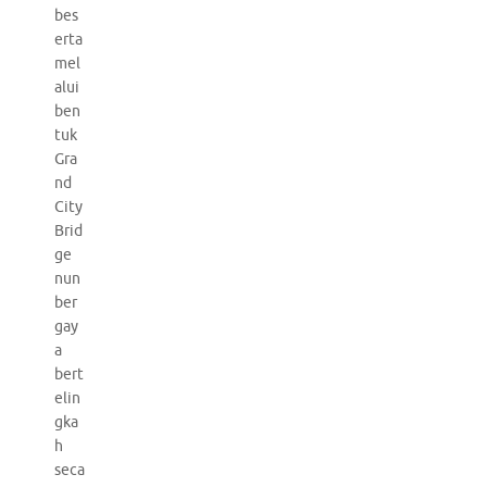
bes
erta
mel
alui
ben
tuk
Gra
nd
City
Brid
ge
nun
ber
gay
a
bert
elin
gka
h
seca