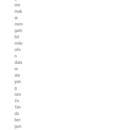
me
mak
ai
men
gam
bil
mikr
ofo
n
dala
m
ala
yan
g
lain
2x.
Tan
da
ber
gun