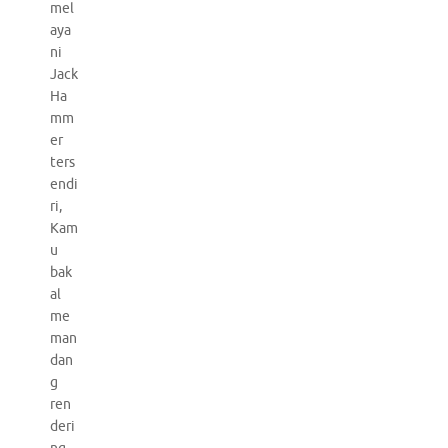
mel
aya
ni
Jack
Ha
mm
er
ters
endi
ri,
Kam
u
bak
al
me
man
dan
g
ren
deri