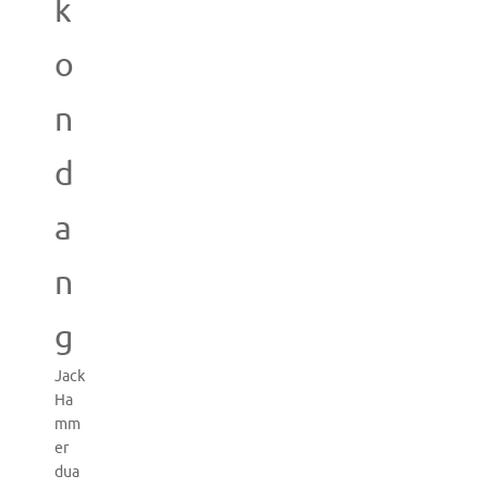
k
o
n
d
a
n
g
Jack
Ha
mm
er
dua