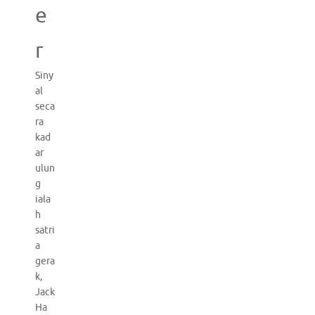
e
r
Siny
al
seca
ra
kad
ar
ulun
g
iala
h
satri
a
gera
k,
Jack
Ha