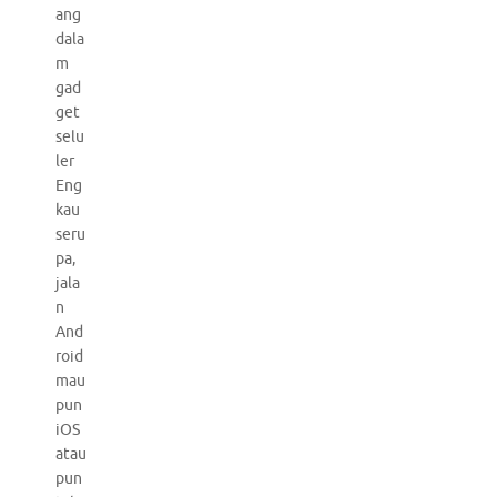
ang
dala
m
gad
get
selu
ler
Eng
kau
seru
pa,
jala
n
And
roid
mau
pun
iOS
atau
pun