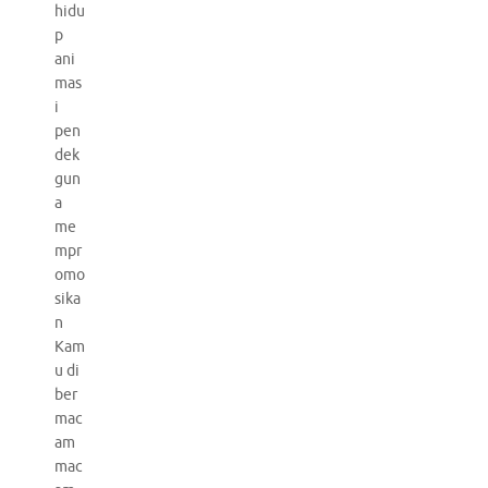
hidu
p
ani
mas
i
pen
dek
gun
a
me
mpr
omo
sika
n
Kam
u di
ber
mac
am
mac