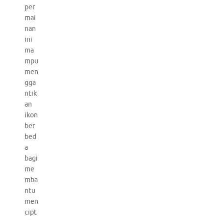
per
mai
nan
ini
ma
mpu
men
gga
ntik
an
ikon
ber
bed
a
bagi
me
mba
ntu
men
cipt