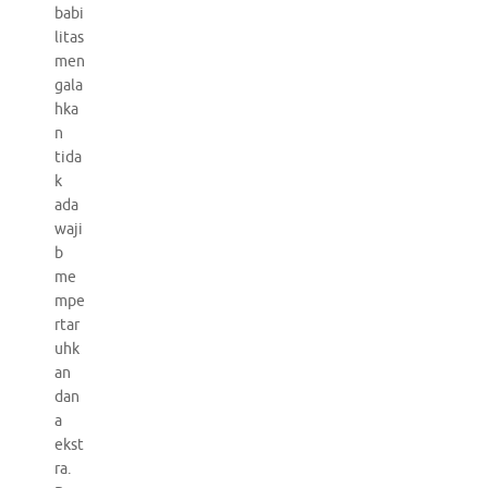
babi
litas
men
gala
hka
n
tida
k
ada
waji
b
me
mpe
rtar
uhk
an
dan
a
ekst
ra.