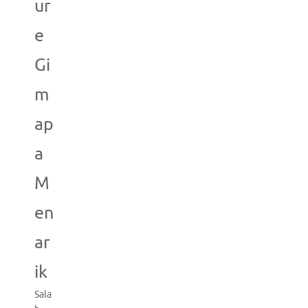
ur
e
Gi
m
ap
a
M
en
ar
ik
Sala