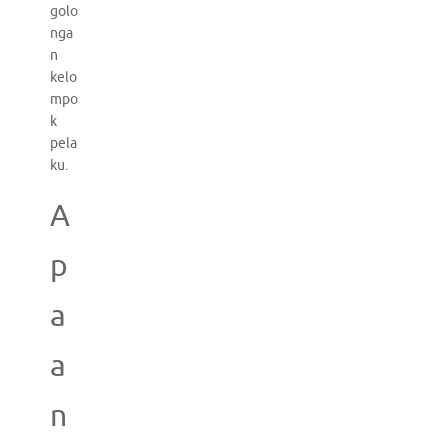
golo
nga
n
kelo
mpo
k
pela
ku.
A
p
a
a
n