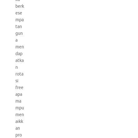
berk
ese
mpa
tan
gun
a
men
dap
atka
n
rota
si
free
apa
ma
mpu
men
aikk
an
pro