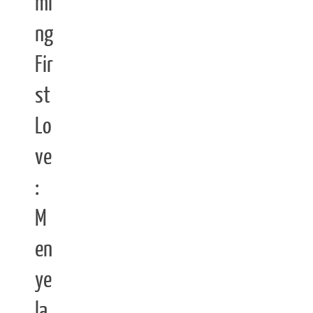
mi
ng
Fir
st
Lo
ve
:
M
en
ye
la