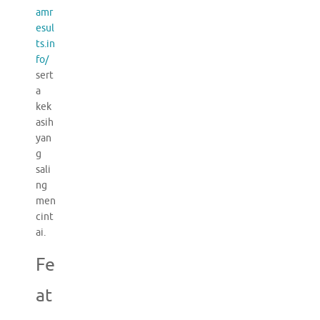
amr
esul
ts.in
fo/
sert
a
kek
asih
yan
g
sali
ng
men
cint
ai.
Fe
at