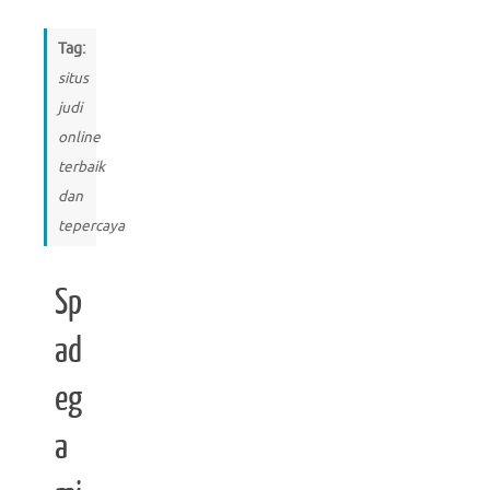
Tag:
situs
judi
online
terbaik
dan
tepercaya
Sp
ad
eg
a