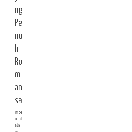
ng
Pe
nu
h
Ro
m
an
sa
Inte
rnal
ala
m