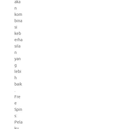
aka
n
kom
bina
si
keb
erha
sila
n
yan
g
lebi
h
baik
.
Fre
e
Spin
s:
Pela
ku