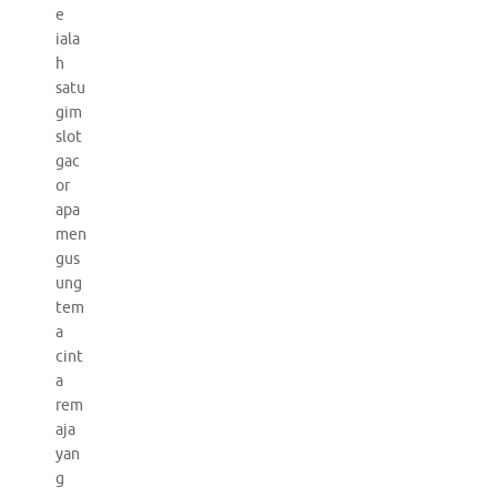
e
iala
h
satu
gim
slot
gac
or
apa
men
gus
ung
tem
a
cint
a
rem
aja
yan
g