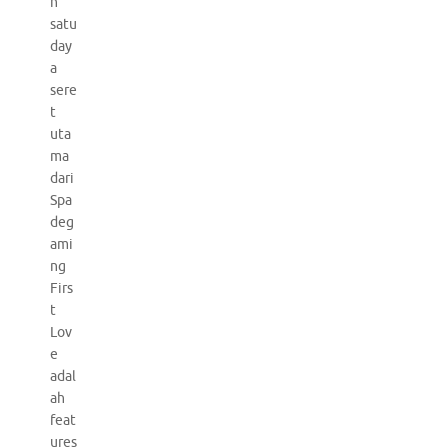
h
satu
day
a
sere
t
uta
ma
dari
Spa
deg
ami
ng
Firs
t
Lov
e
adal
ah
feat
ures