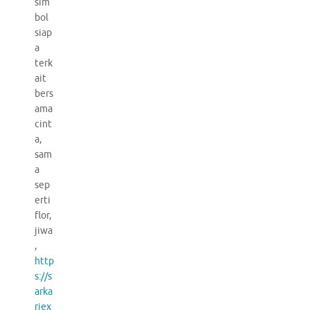
sim
bol
siap
a
terk
ait
bers
ama
cint
a,
sam
a
sep
erti
flor,
jiwa
,
http
s://s
arka
riex