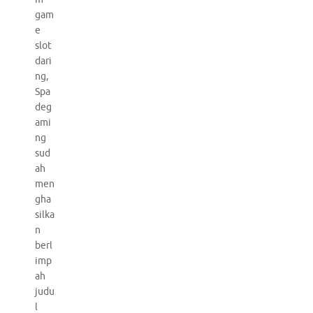
gam
e
slot
dari
ng,
Spa
deg
ami
ng
sud
ah
men
gha
silka
n
berl
imp
ah
judu
l