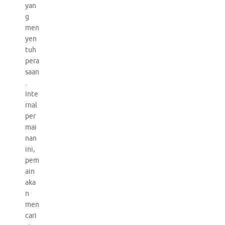
yan
g
men
yen
tuh
pera
saan
.
Inte
rnal
per
mai
nan
ini,
pem
ain
aka
n
men
cari