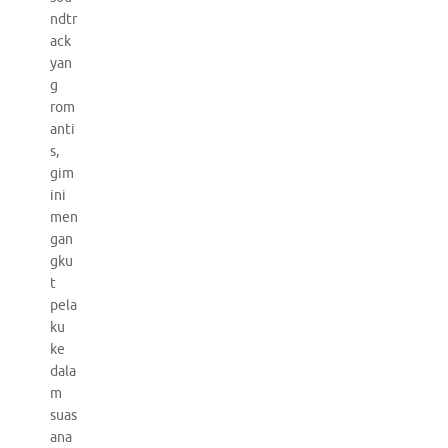
ndtr
ack
yan
g
rom
anti
s,
gim
ini
men
gan
gku
t
pela
ku
ke
dala
m
suas
ana