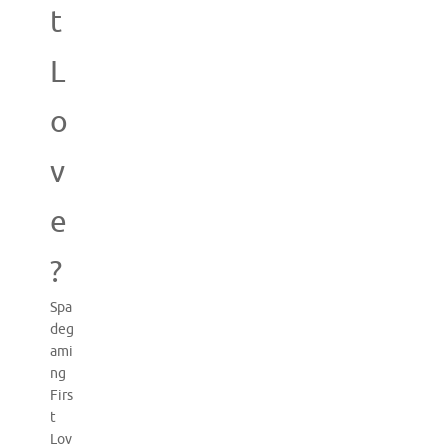
t
L
o
v
e
?
Spa
deg
ami
ng
Firs
t
Lov