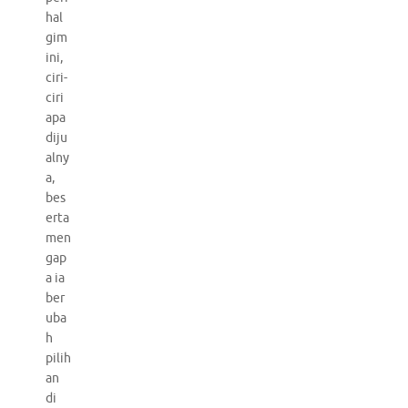
hal
gim
ini,
ciri-
ciri
apa
diju
alny
a,
bes
erta
men
gap
a ia
ber
uba
h
pilih
an
di