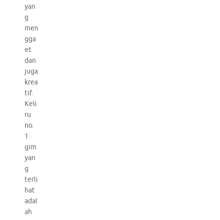
yan
g
men
gga
et
dan
juga
krea
tif.
Keli
ru
no.
1
gim
yan
g
terli
hat
adal
ah