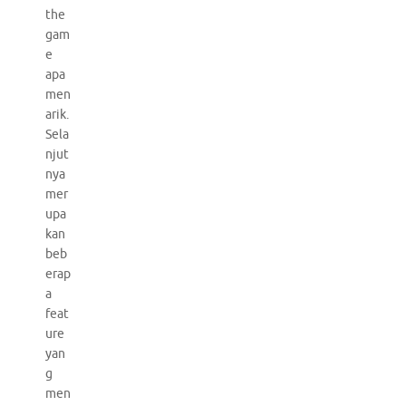
the
gam
e
apa
men
arik.
Sela
njut
nya
mer
upa
kan
beb
erap
a
feat
ure
yan
g
men