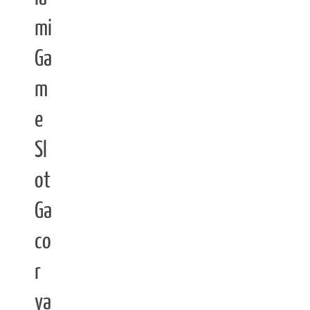
mi
Ga
m
e
Sl
ot
Ga
co
r
ya