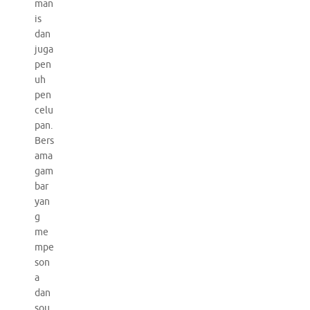
man
is
dan
juga
pen
uh
pen
celu
pan.
Bers
ama
gam
bar
yan
g
me
mpe
son
a
dan
sou