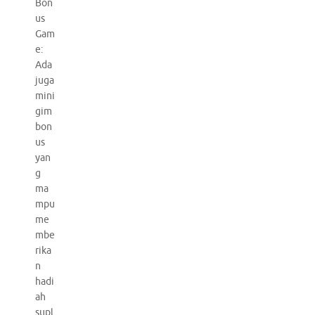
Bon
us
Gam
e:
Ada
juga
mini
gim
bon
us
yan
g
ma
mpu
me
mbe
rika
n
hadi
ah
supl