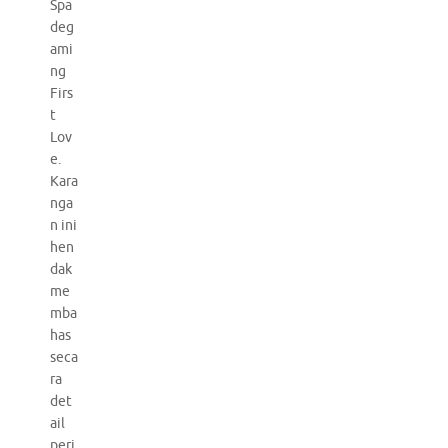
Spa
deg
ami
ng
Firs
t
Lov
e.
Kara
nga
n ini
hen
dak
me
mba
has
seca
ra
det
ail
peri