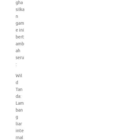
gha
silka
n
gam
e ini
bert
amb
ah
seru
:
Wil
d
Tan
da:
Lam
ban
g
liar
inte
rnal