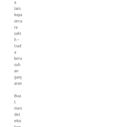
a
lain
kaya
seca
ra
sahi
h –
tiad
a
keru
suh
an
ganj
aran
.
Bua
t
men
det
eksi