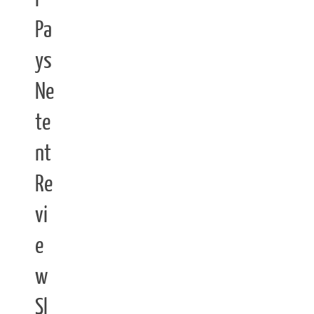
Pa
ys
Ne
te
nt
Re
vi
e
w
Sl