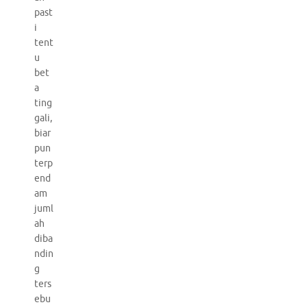
past
i
tent
u
bet
a
ting
gali,
biar
pun
terp
end
am
juml
ah
diba
ndin
g
ters
ebu