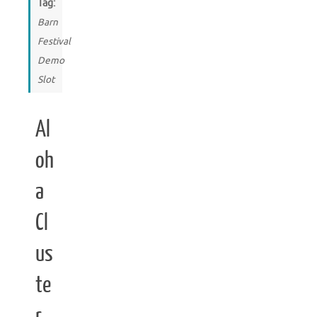
Tag:
Barn
Festival
Demo
Slot
Al
oh
a
Cl
us
te
r