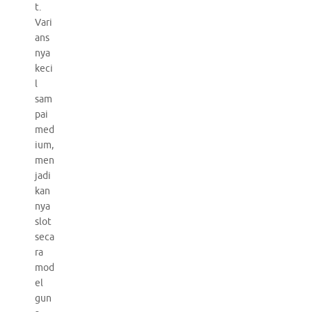
t.
Vari
ans
nya
keci
l
sam
pai
med
ium,
men
jadi
kan
nya
slot
seca
ra
mod
el
gun