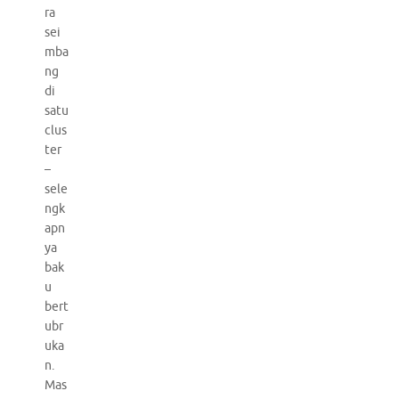
ra
sei
mba
ng
di
satu
clus
ter
–
sele
ngk
apn
ya
bak
u
bert
ubr
uka
n.
Mas