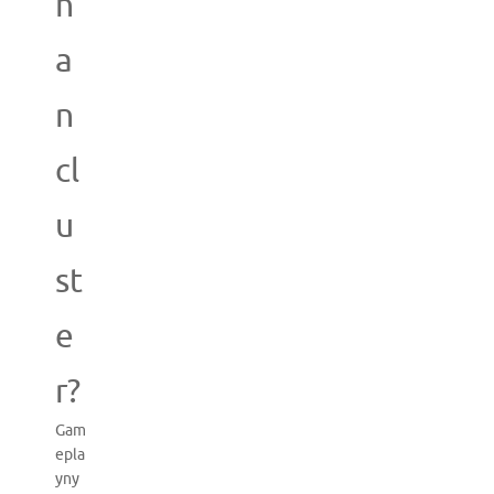
h
a
n
cl
u
st
e
r?
Gam
epla
yny