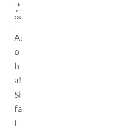
udi
ters
ebu
t.
Al
o
h
a!
Si
fa
t