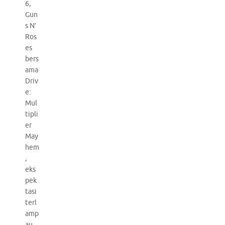
6,
Gun
s N’
Ros
es
bers
ama
Driv
e:
Mul
tipli
er
May
hem
,
eks
pek
tasi
terl
amp
au