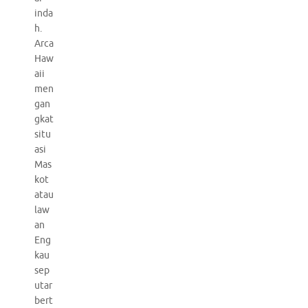
inda
h.
Arca
Haw
aii
men
gan
gkat
situ
asi
Mas
kot
atau
law
an
Eng
kau
sep
utar
bert