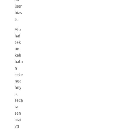
luar
bias
a.
Alo
ha!
tek
un
keli
hata
n
sete
nga
hny
a,
seca
ra
sen
arai
yg