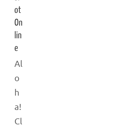
ot
On
lin
e
Al
o
h
a!
Cl