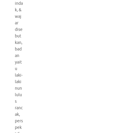
inda
k, &
waj
ar
dise
but
kan,
bad
an
yait
u
laki-
laki
nun
lulu
s
ranc
ak,
pers
pek