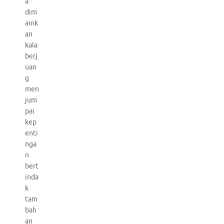
a
dim
aink
an
kala
berj
uan
g
men
jum
pai
kep
enti
nga
n
bert
inda
k
tam
bah
an