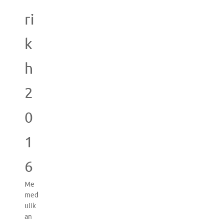
ri
k
h
2
0
1
6
Me
med
ulik
an