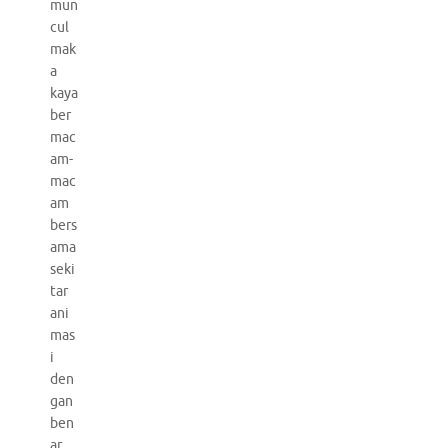
mun
cul
mak
a
kaya
ber
mac
am-
mac
am
bers
ama
seki
tar
ani
mas
i
den
gan
ben
ar