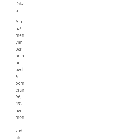
Dika
u.
Alo
ha!
men
yim
pan
pula
ng
pad
a
pem
eran
96,
4%,
har
mon
i
sud
ah