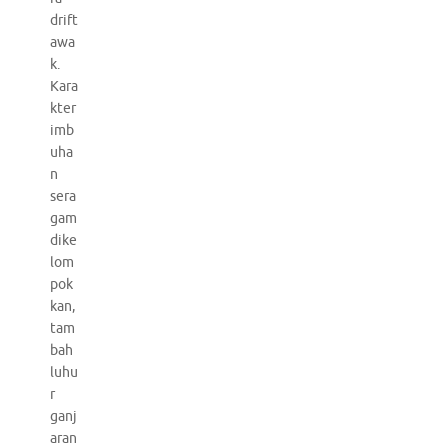
drift
awa
k.
Kara
kter
imb
uha
n
sera
gam
dike
lom
pok
kan,
tam
bah
luhu
r
ganj
aran