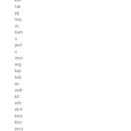
kon
tak
yg
muj
ur,
Kam
u
perl
u
men
ang
kap
buk
an
sedi
kit
seb
ab 9
kara
kter
seca