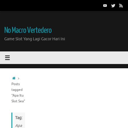
Skip
to
content
No Macro Vertedero
Game Slot Yang Lagi Gacor Hari Ini
Home
Posts
tagged
"Apa Itu
Slot Sea"
Tag:
Apa