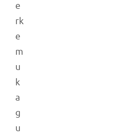
e
rk
e
m
u
k
a
g
u