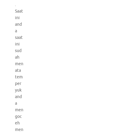
.
Saat
ini
and
a
saat
ini
sud
ah
men
ata
tem
per
yuk
and
a
men
goc
eh
men