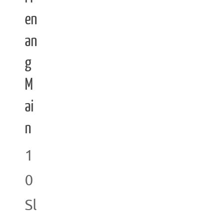
en
an
g
M
ai
n
1
0
Sl