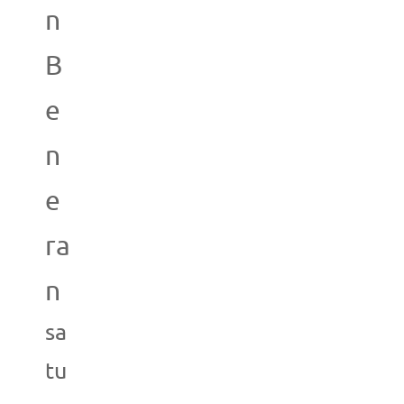
n
B
e
n
e
ra
n
sa
tu