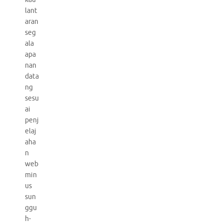
lant
aran
seg
ala
apa
nan
data
ng
sesu
ai
penj
elaj
aha
n
web
min
us
sun
ggu
h-