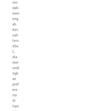
ren
dah-
men
eng
ah.
Kec
uali
ters
ebu
t,
dia
mer
undi
ngk
an
pref
ere
nsi
di
tipu