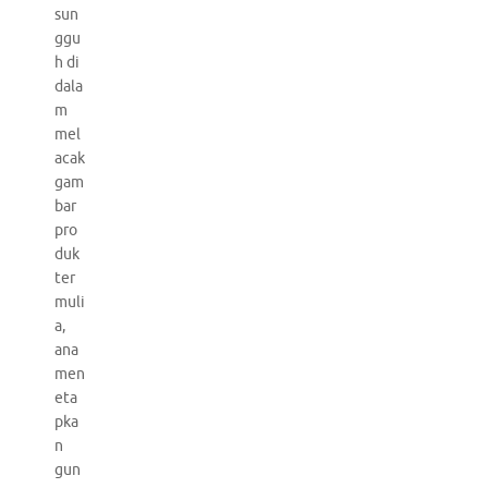
sun
ggu
h di
dala
m
mel
acak
gam
bar
pro
duk
ter
muli
a,
ana
men
eta
pka
n
gun