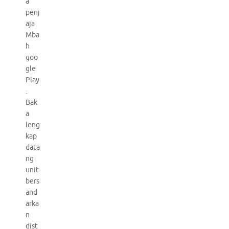
a
penj
aja
Mba
h
goo
gle
Play
.
Bak
a
leng
kap
data
ng
unit
bers
and
arka
n
dist