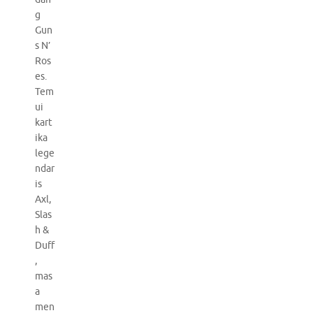
g
Gun
s N’
Ros
es.
Tem
ui
kart
ika
lege
ndar
is
Axl,
Slas
h &
Duff
,
mas
a
men