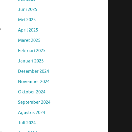
Juni 2025
Mei 2025
a
April 2025
Maret 2025
Februari 2025
n
Januari 2025
Desember 2024
November 2024
Oktober 2024
September 2024
Agustus 2024
Juli 2024