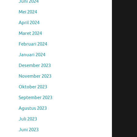
Juni 2024
Mei 2024
April 2024
Maret 2024
Februari 2024
Januari 2024
Desember 2023
November 2023
Oktober 2023
September 2023
Agustus 2023
Juli 2023
Juni 2023