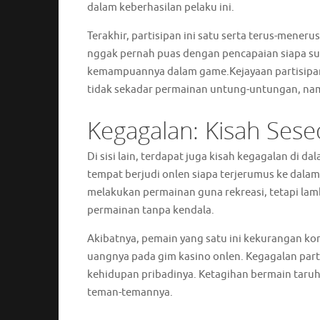
dalam keberhasilan pelaku ini.
Terakhir, partisipan ini satu serta terus-mene
nggak pernah puas dengan pencapaian siapa su
kemampuannya dalam game.Kejayaan partisipan
tidak sekadar permainan untung-untungan, nam
Kegagalan: Kisah Ses
Di sisi lain, terdapat juga kisah kegagalan di d
tempat berjudi onlen siapa terjerumus ke dala
melakukan permainan guna rekreasi, tetapi lam
permainan tanpa kendala.
Akibatnya, pemain yang satu ini kekurangan ko
uangnya pada gim kasino onlen. Kegagalan parti
kehidupan pribadinya. Ketagihan bermain taru
teman-temannya.