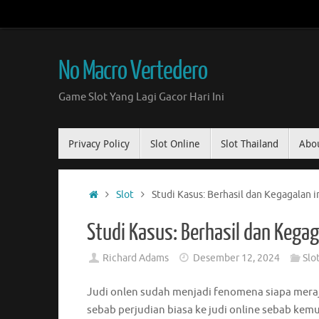
Skip
to
content
No Macro Vertedero
Game Slot Yang Lagi Gacor Hari Ini
Skip
Privacy Policy
Slot Online
Slot Thailand
Abou
to
content
Home
Slot
Studi Kasus: Berhasil dan Kegagalan i
Studi Kasus: Berhasil dan Kegag
Richard Adams
Desember 12, 2024
Slo
Judi onlen sudah menjadi fenomena siapa meraja
sebab perjudian biasa ke judi online sebab ke