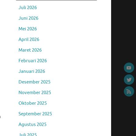
Juli 2026
Juni 2026
Mei 2026
April 2026
Maret 2026
Februari 2026
Januari 2026
Desember 2025
November 2025
Oktober 2025
September 2025
n
Agustus 2025
Juli 2025