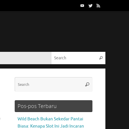
Search for:
Search
Search
Search
for:
Pos-pos Terbaru
h
Wild Beach Bukan Sekedar Pantai
Biasa: Kenapa Slot Ini Jadi Incaran