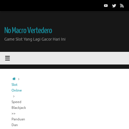
Skip
to
content
No Macro Vertedero
Game Slot Yang Lagi Gacor Hari Ini
Home
Slot
Online
Speed
Blackjack
>>
Panduan
Dan