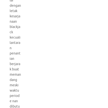
lai
dengan
letak
kesarja
naan
blackja
ck
kecuali
lantara
n
penant
ian
berjara
k buat
meman
dang
meski
waktu
period
e nan
dibutu