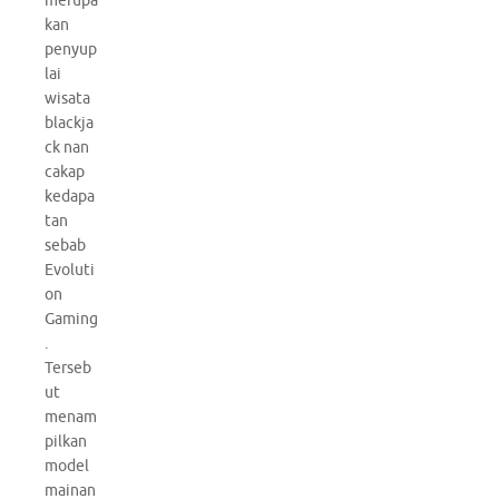
merupa
kan
penyup
lai
wisata
blackja
ck nan
cakap
kedapa
tan
sebab
Evoluti
on
Gaming
.
Terseb
ut
menam
pilkan
model
mainan