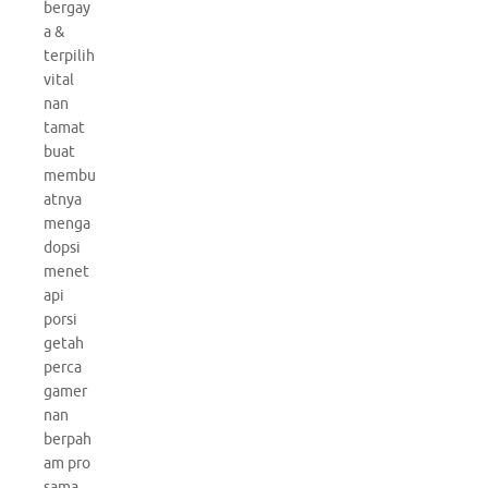
bergay
a &
terpilih
vital
nan
tamat
buat
membu
atnya
menga
dopsi
menet
api
porsi
getah
perca
gamer
nan
berpah
am pro
sama