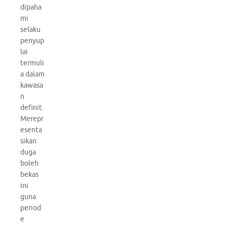
dipaha
mi
selaku
penyup
lai
termuli
a dalam
kawasa
n
definit.
Merepr
esenta
sikan
duga
boleh
bekas
ini
guna
period
e