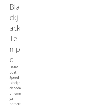
Bla
ckj
ack
Te
mp
o
Dasar
buat
Speed
Blackja
ck pada
umumn
ya
berhart