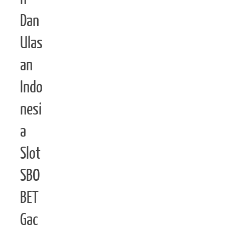
Dan
Ulas
an
Indo
nesi
a
Slot
SBO
BET
Gac