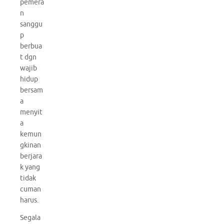
pemera
n
sanggu
p
berbua
t dgn
wajib
hidup
bersam
a
menyit
a
kemun
gkinan
berjara
k yang
tidak
cuman
harus.
Segala