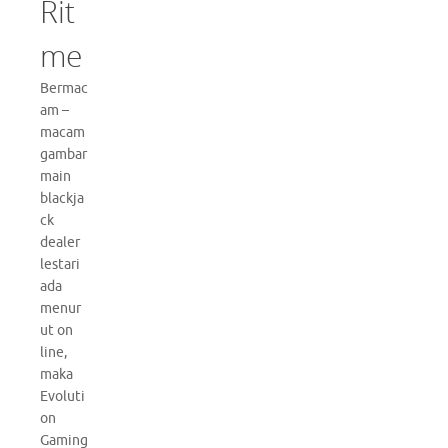
Rit
me
Bermac
am –
macam
gambar
main
blackja
ck
dealer
lestari
ada
menur
ut on
line,
maka
Evoluti
on
Gaming