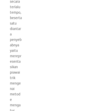
secara
terlalu
tempo,
beserta
satu
diantar
a
penyeb
abnya
yaitu
merepr
esenta
sikan
piawai
trik
menge
nai
metod
e
menga
tur