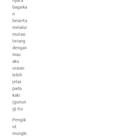
nyata
bagaika
n
beserta
melalui
mutasi
terang
dengan
mau
aku
uraian
lebih
jelas
pada
kaki
(gunun
g) itu:
Pengik
ut
mungki