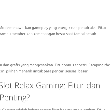
Mode menawarkan gameplay yang energik dan penuh aksi. Fitur
a mampu memberikan kemenangan besar saat tampil penuh
u dan grafis yang mengesankan. Fitur bonus seperti ‘Escaping the
ini pilihan menarik untuk para pencari sensasi besar.
lot Relax Gaming: Fitur dan
Penting?