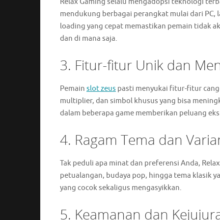
Relax Gaming selalu mengadopsi teknologi te
mendukung berbagai perangkat mulai dari PC, la
loading yang cepat memastikan pemain tidak a
dan di mana saja.
3. Fitur-fitur Unik dan Me
Pemain
slot zeus
pasti menyukai fitur-fitur can
multiplier, dan simbol khusus yang bisa menin
dalam beberapa game memberikan peluang ekst
4. Ragam Tema dan Varia
Tak peduli apa minat dan preferensi Anda, Rel
petualangan, budaya pop, hingga tema klasik 
yang cocok sekaligus mengasyikkan.
5. Keamanan dan Kejujur