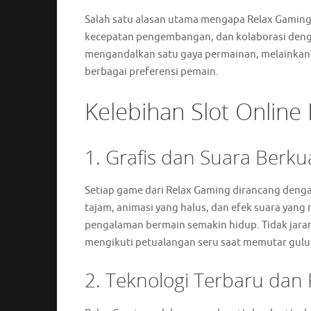
Salah satu alasan utama mengapa Relax Gaming 
kecepatan pengembangan, dan kolaborasi dengan
mengandalkan satu gaya permainan, melainkan 
berbagai preferensi pemain.
Kelebihan Slot Online
1. Grafis dan Suara Berkua
Setiap game dari Relax Gaming dirancang dengan
tajam, animasi yang halus, dan efek suara ya
pengalaman bermain semakin hidup. Tidak jara
mengikuti petualangan seru saat memutar gulu
2. Teknologi Terbaru dan 