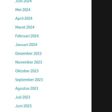
Juni 2024
Mei 2024
m
April 2024
Maret 2024
Februari 2024
Januari 2024
Desember 2023
November 2023
Oktober 2023
September 2023
Agustus 2023
Juli 2023
Juni 2023