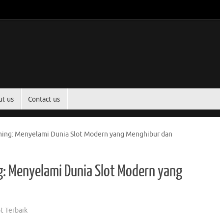
t us
Contact us
ming: Menyelami Dunia Slot Modern yang Menghibur dan
g: Menyelami Dunia Slot Modern yang
ot Terbaik