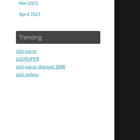
Mei 2023
April 2023
Trending
slot gacor
LGOSUPER
slot gacor deposit 5000
slot online