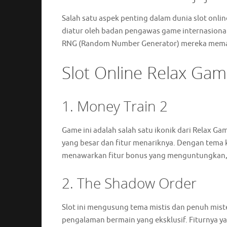
Salah satu aspek penting dalam dunia slot onli
diatur oleh badan pengawas game internasiona
RNG (Random Number Generator) mereka memast
Slot Online Relax Gam
1. Money Train 2
Game ini adalah salah satu ikonik dari Relax 
yang besar dan fitur menariknya. Dengan tema 
menawarkan fitur bonus yang menguntungkan,
2. The Shadow Order
Slot ini mengusung tema mistis dan penuh mist
pengalaman bermain yang eksklusif. Fiturnya 