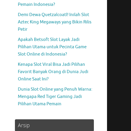
Pemain Indonesia?
Demi Dewa Quetzalcoatl! Inilah Slot
Aztec King Megaways yang Bikin Rilis
Petir
Apakah Betsoft Slot Layak Jadi
Pilihan Utama untuk Pecinta Game
Slot Online di Indonesia?
Kenapa Slot Viral Bisa Jadi Pilihan
Favorit Banyak Orang di Dunia Judi
Online Saat Ini?
Dunia Slot Online yang Penuh Warna:
Mengapa Red Tiger Gaming Jadi
Pilihan Utama Pemain
Arsip