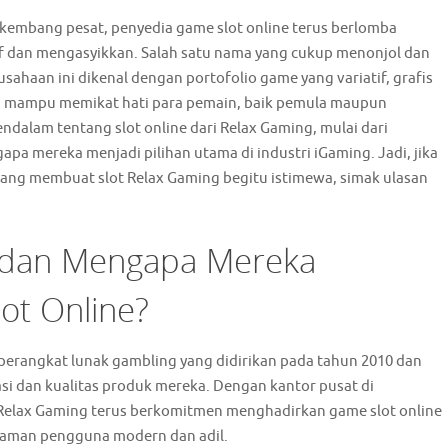
kembang pesat, penyedia game slot online terus berlomba
 dan mengasyikkan. Salah satu nama yang cukup menonjol dan
sahaan ini dikenal dengan portofolio game yang variatif, grafis
yang mampu memikat hati para pemain, baik pemula maupun
endalam tentang slot online dari Relax Gaming, mulai dari
a mereka menjadi pilihan utama di industri iGaming. Jadi, jika
yang membuat slot Relax Gaming begitu istimewa, simak ulasan
g dan Mengapa Mereka
lot Online?
rangkat lunak gambling yang didirikan pada tahun 2010 dan
si dan kualitas produk mereka. Dengan kantor pusat di
, Relax Gaming terus berkomitmen menghadirkan game slot online
laman pengguna modern dan adil.