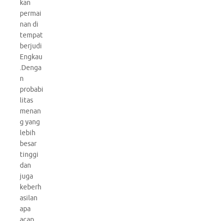
kan
permai
nan di
tempat
berjudi
Engkau
.Denga
n
probabi
litas
menan
g yang
lebih
besar
tinggi
dan
juga
keberh
asilan
apa
acap