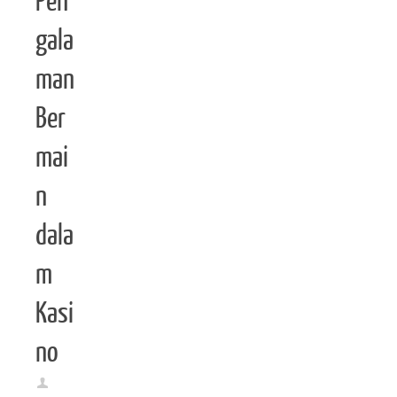
Pen
gala
man
Ber
mai
n
dala
m
Kasi
no