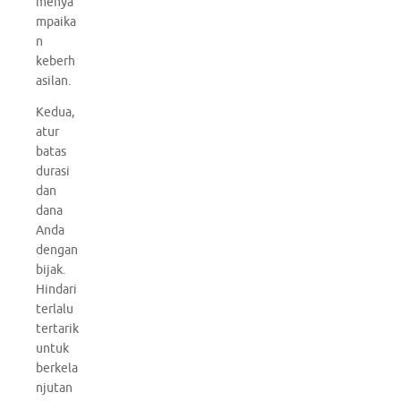
menya
mpaika
n
keberh
asilan.
Kedua,
atur
batas
durasi
dan
dana
Anda
dengan
bijak.
Hindari
terlalu
tertarik
untuk
berkela
njutan