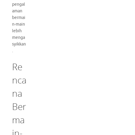
pengal
aman
bermai
n-main
lebih
menga
syikkan
.
Re
nca
na
Ber
ma
in-