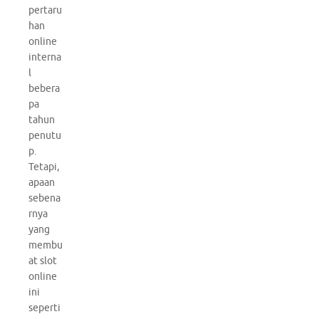
pertaru
han
online
interna
l
bebera
pa
tahun
penutu
p.
Tetapi,
apaan
sebena
rnya
yang
membu
at slot
online
ini
seperti