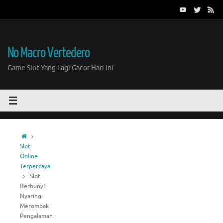
Skip
to
content
No Macro Vertedero
Game Slot Yang Lagi Gacor Hari Ini
Home
Slot
Online
Terpercaya
Slot
Berbunyi
Nyaring:
Merombak
Pengalaman