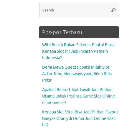
Search
Search
for:
Pos-pos Terbaru
Wild Beach Bukan Sekedar Pantai Biasa:
Kenapa Slot Ini Jadi Incaran Pemain
Indonesia?
Demi Dewa Quetzalcoatl! Inilah Slot
Aztec King Megaways yang Bikin Rilis
Petir
Apakah Betsoft Slot Layak Jadi Pilihan
Utama untuk Pecinta Game Slot Online
di Indonesia?
Kenapa Slot Viral Bisa Jadi Pilihan Favorit
Banyak Orang di Dunia Judi Online Saat
Ini?