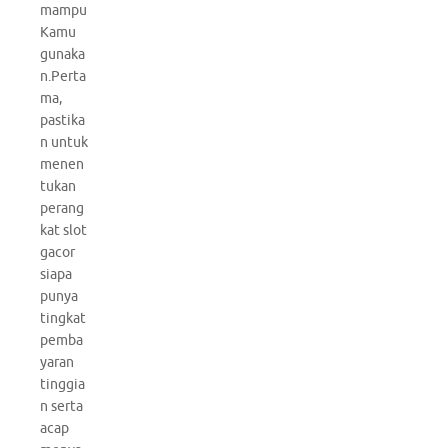
mampu
Kamu
gunaka
n.Perta
ma,
pastika
n untuk
menen
tukan
perang
kat slot
gacor
siapa
punya
tingkat
pemba
yaran
tinggia
n serta
acap