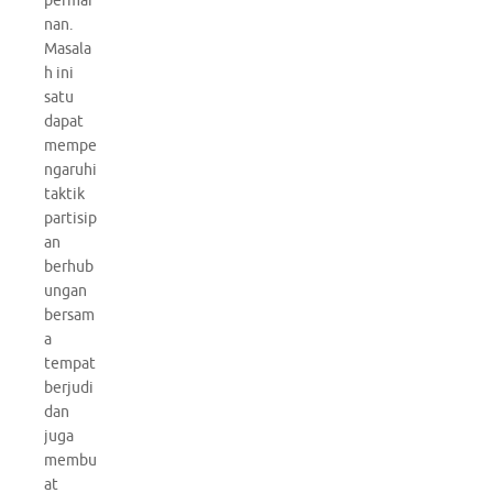
permai
nan.
Masala
h ini
satu
dapat
mempe
ngaruhi
taktik
partisip
an
berhub
ungan
bersam
a
tempat
berjudi
dan
juga
membu
at