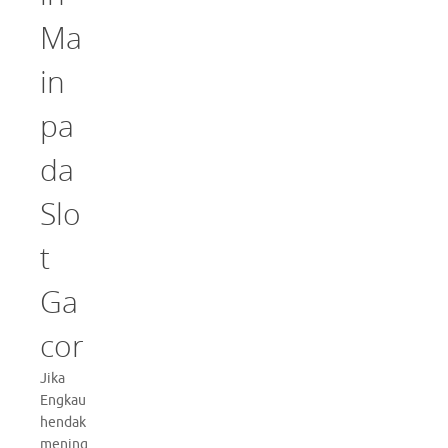
Ma
in
pa
da
Slo
t
Ga
cor
Jika
Engkau
hendak
mening