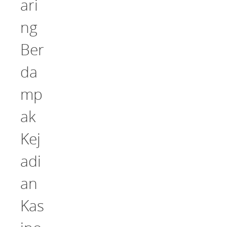
ari
ng
Ber
da
mp
ak
Kej
adi
an
Kas