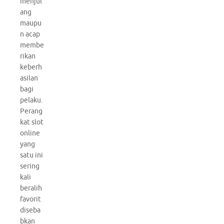
menjul
ang
maupu
n acap
membe
rikan
keberh
asilan
bagi
pelaku.
Perang
kat slot
online
yang
satu ini
sering
kali
beralih
favorit
diseba
bkan