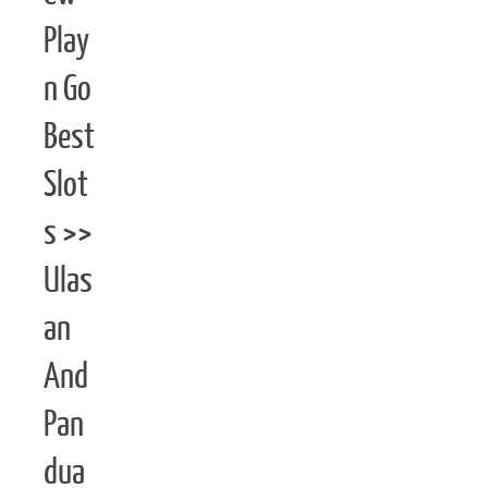
Play
n Go
Best
Slot
s >>
Ulas
an
And
Pan
dua