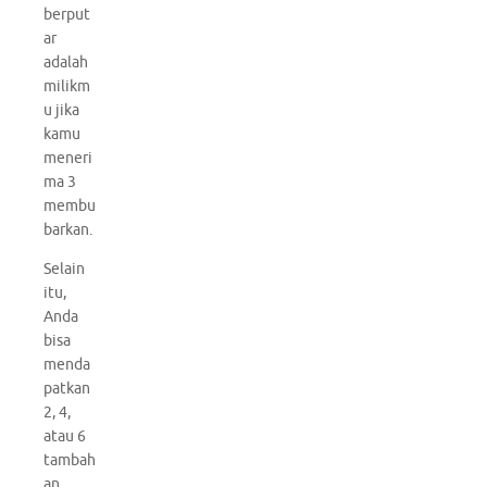
berput
ar
adalah
milikm
u jika
kamu
meneri
ma 3
membu
barkan.
Selain
itu,
Anda
bisa
menda
patkan
2, 4,
atau 6
tambah
an