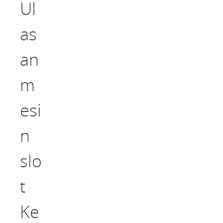
Ul
as
an
m
esi
n
slo
t
Ke