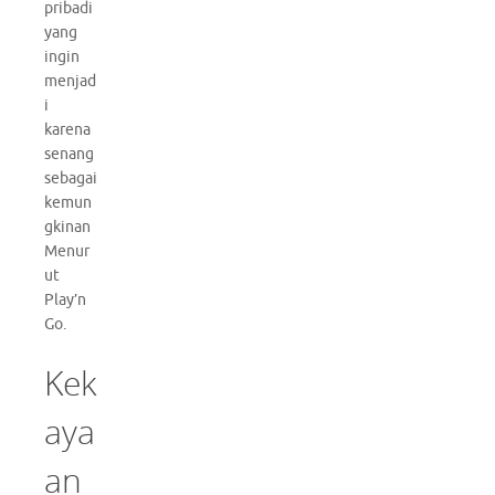
pribadi
yang
ingin
menjad
i
karena
senang
sebagai
kemun
gkinan
Menur
ut
Play’n
Go.
Kek
aya
an