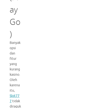
ay
Go
)
Banyak
opsi
dan
fitur
yang
kurang
kasino.
Oleh
karena
itu,
Slot77
7
tidak
diraguk