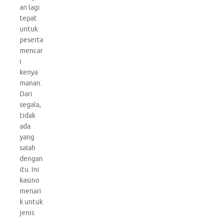
an lagi
tepat
untuk
peserta
mencar
i
kenya
manan.
Dari
segala,
tidak
ada
yang
salah
dengan
itu. Ini
kasino
menari
k untuk
jenis