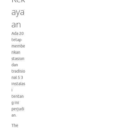
aya
an
Ada 20
tetap
membe
rikan
stasiun
dan
tradisio
nal 5 3
instalas
i
tentan
g ini
perjudi
an.
The