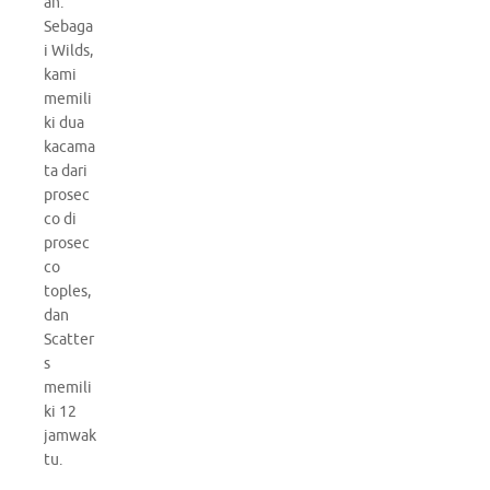
an.
Sebaga
i Wilds,
kami
memili
ki dua
kacama
ta dari
prosec
co di
prosec
co
toples,
dan
Scatter
s
memili
ki 12
jamwak
tu.