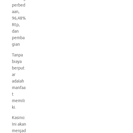
perbed
aan,
96,48%
Rtp,
dan
pemba
gian
Tanpa
biaya
berput
ar
adalah
manfaa
t
memili
ki.
Kasino:
Ini akan
menjad