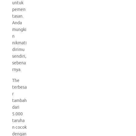
untuk
pemen
tasan.
Anda
mungki
n
nikmati
dirimu
sendiri,
sebena
rnya.
The
terbesa
r
tambah
dari
5.000
taruha
n cocok
dengan