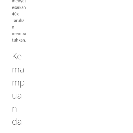
menyel
esaikan
40x
Taruha
n
membu
tuhkan.
Ke
ma
mp
ua
n
da