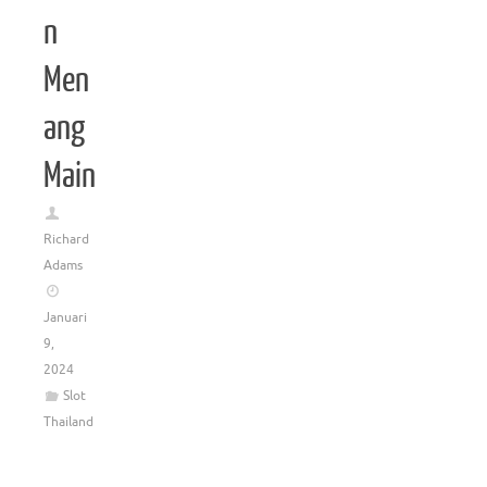
n
Men
ang
Main
Richard
Adams
Januari
9,
2024
Slot
Thailand