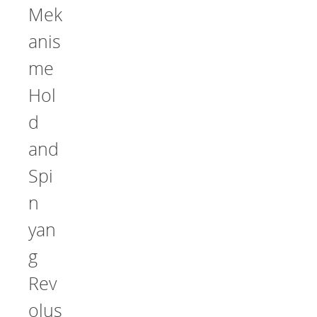
Mek
anis
me
Hol
d
and
Spi
n
yan
g
Rev
olus