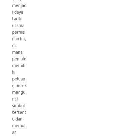
menjad
i daya
tarik
utama
permai
nan ini,
di
mana
pemain
memili
ki
peluan
g untuk
mengu
nci
simbol
tertent
u dan
memut
ar