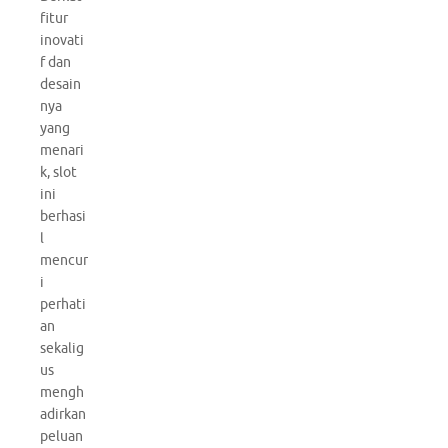
fitur
inovati
f dan
desain
nya
yang
menari
k, slot
ini
berhasi
l
mencur
i
perhati
an
sekalig
us
mengh
adirkan
peluan