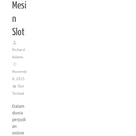
Mesi
n
Slot
Richard
Adams
November
8, 2025
Slot
Terbaik
Dalam
dunia
perjudi
an
online