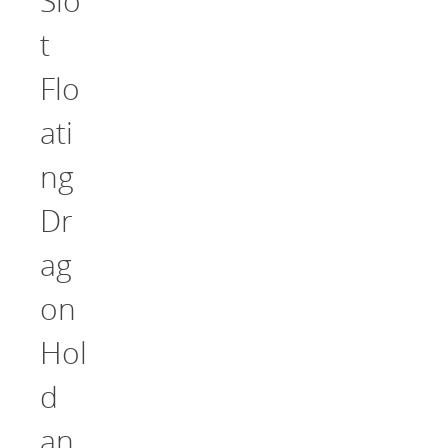
Slo
t
Flo
ati
ng
Dr
ag
on
Hol
d
an