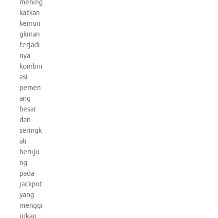
mening
katkan
kemun
gkinan
terjadi
nya
kombin
asi
pemen
ang
besar
dan
seringk
ali
beruju
ng
pada
jackpot
yang
menggi
urkan.