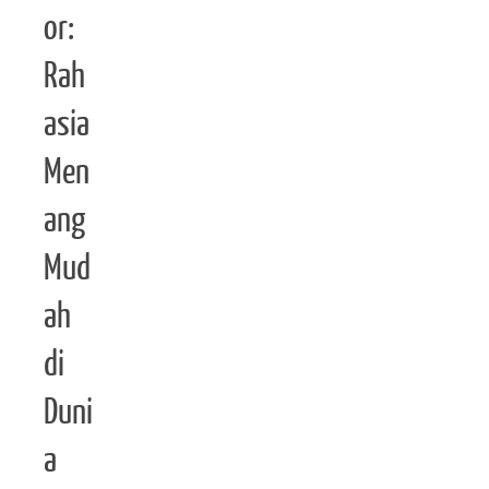
or:
Rah
asia
Men
ang
Mud
ah
di
Duni
a