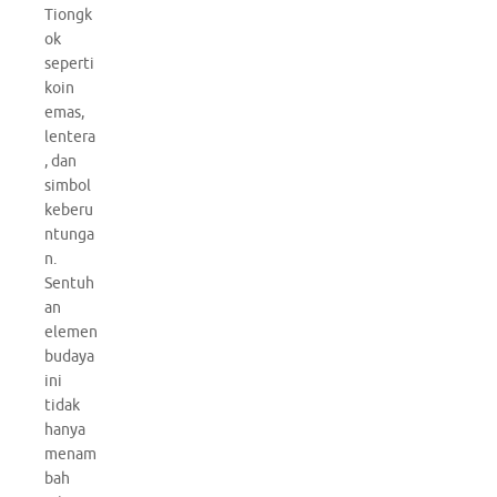
Tiongk
ok
seperti
koin
emas,
lentera
, dan
simbol
keberu
ntunga
n.
Sentuh
an
elemen
budaya
ini
tidak
hanya
menam
bah