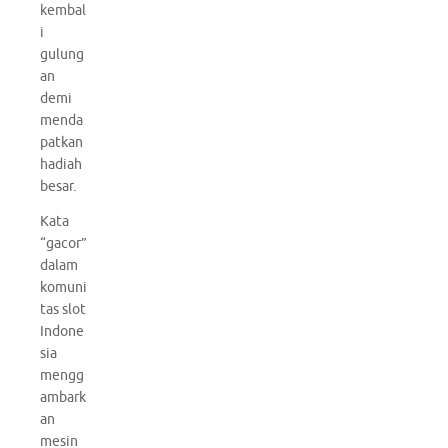
kembal
i
gulung
an
demi
menda
patkan
hadiah
besar.
Kata
“gacor”
dalam
komuni
tas slot
Indone
sia
mengg
ambark
an
mesin