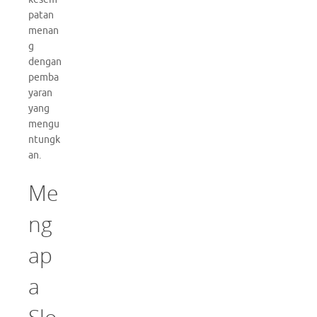
patan
menan
g
dengan
pemba
yaran
yang
mengu
ntungk
an.
Me
ng
ap
a