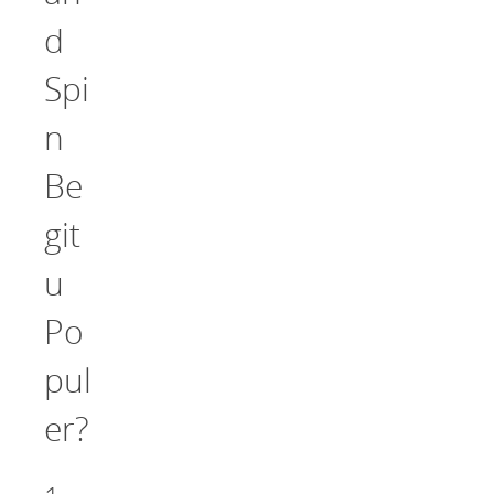
d
Spi
n
Be
git
u
Po
pul
er?