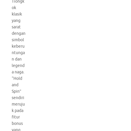
Tiongk
ok
klasik
yang
sarat
dengan
simbol
keberu
ntunga
n dan
legend
a naga.
“Hold
and
Spin”
sendiri
meruju
k pada
fitur
bonus
yang