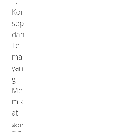
1.
Kon
sep
dan
Te
ma
yan
g
Me
mik
at
Slot ini
mengu