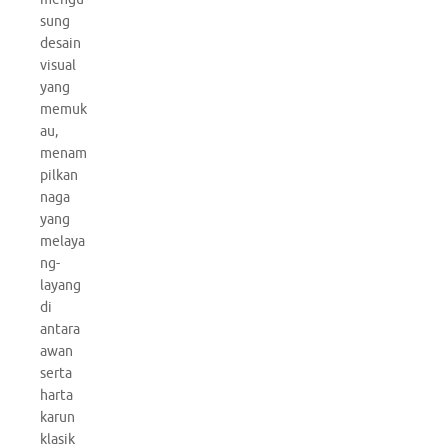
sung
desain
visual
yang
memuk
au,
menam
pilkan
naga
yang
melaya
ng-
layang
di
antara
awan
serta
harta
karun
klasik