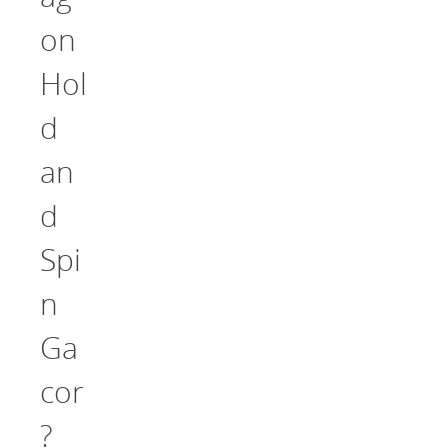
on
Hol
d
an
d
Spi
n
Ga
cor
?