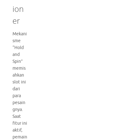
ion
er
Mekani
sme
“Hold
and
Spin”
memis
ahkan
slot ini
dari
para
pesain
gnya.
Saat
fitur ini
aktif,
pemain