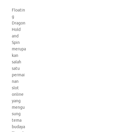
Floatin
g
Dragon
Hold
and
Spin
merupa
kan
salah
satu
permai
nan
slot
online
yang
mengu
sung
tema
budaya