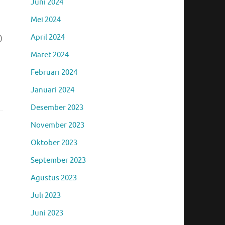
Juni 2024
Mei 2024
April 2024
)
Maret 2024
Februari 2024
Januari 2024
Desember 2023
November 2023
Oktober 2023
September 2023
Agustus 2023
Juli 2023
Juni 2023