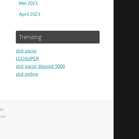
Mei 2023
April 2023
Trending
slot gacor
LGOSUPER
slot gacor deposit 5000
slot online
ge.
gue.