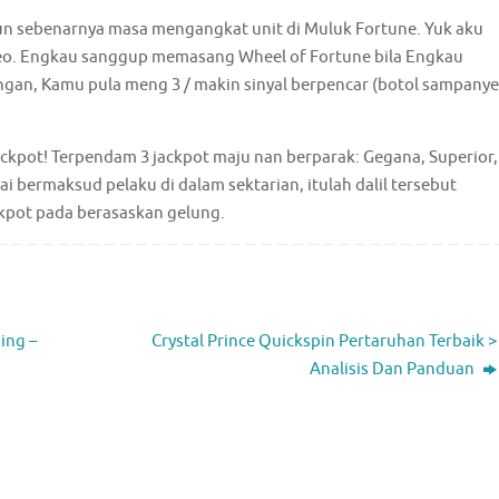
 sebenarnya masa mengangkat unit di Muluk Fortune. Yuk aku
o. Engkau sanggup memasang Wheel of Fortune bila Engkau
ngan, Kamu pula meng 3 / makin sinyal berpencar (botol sampanye
ackpot! Terpendam 3 jackpot maju nan berparak: Gegana, Superior,
bermaksud pelaku di dalam sektarian, itulah dalil tersebut
kpot pada berasaskan gelung.
ing –
Crystal Prince Quickspin Pertaruhan Terbaik >
Analisis Dan Panduan