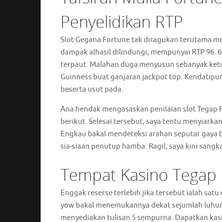
Penyelidikan RTP
Slot Gegana Fortune tak diragukan terutama 
dampak alhasil dilindungi, mempunyai RTP 96. 6
terpaut. Malahan duga menyusun sebanyak ketu
Guinness buat ganjaran jackpot top. Kendatipun
beserta usut pada.
Ana hendak mengasaskan penilaian slot Tegap Fo
berikut. Selesai tersebut, saya tentu menyiarkan
Engkau bakal mendeteksi arahan seputar gaya b
sia-siaan penutup hamba. Ragil, saya kini sang
Tempat Kasino Tegap
Enggak reserse terlebih jika tersebut ialah sat
yow bakal menemukannya dekat sejumlah luhur 
menyediakan tulisan 5 sempurna. Dapatkan kasi