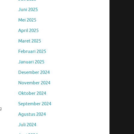
Juni 2025
Mei 2025
April 2025
Maret 2025
Februari 2025
Januari 2025
Desember 2024
November 2024
,
Oktober 2024
September 2024
g
Agustus 2024
Juli 2024