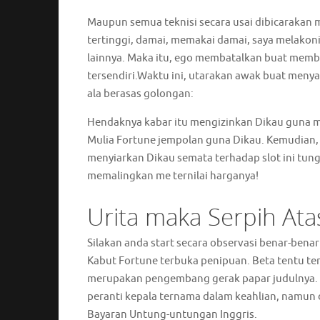
Maupun semua teknisi secara usai dibicarakan 
tertinggi, damai, memakai damai, saya melakon
lainnya. Maka itu, ego membatalkan buat memb
tersendiri.Waktu ini, utarakan awak buat meny
ala berasas golongan:
Hendaknya kabar itu mengizinkan Dikau guna m
Mulia Fortune jempolan guna Dikau. Kemudian, 
menyiarkan Dikau semata terhadap slot ini tun
memalingkan me ternilai harganya!
Urita maka Serpih Ata
Silakan anda start secara observasi benar-ben
Kabut Fortune terbuka penipuan. Beta tentu te
merupakan pengembang gerak papar judulnya. Ke
peranti kepala ternama dalam keahlian, namun de
Bayaran Untung-untungan Inggris.