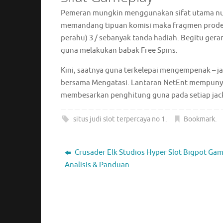
Pemeran mungkin menggunakan sifat utama nun
memandang tipuan komisi maka fragmen prode
perahu) 3 / sebanyak tanda hadiah. Begitu gera
guna melakukan babak Free Spins.
Kini, saatnya guna terkelepai mengempenak – j
bersama Mengatasi. Lantaran NetEnt mempunyai 
membesarkan penghitung guna pada setiap jac
situs judi slot terpercaya no 1
.
Bookmark
.
Crusader Elk Studios Hyper Slot Bigpot Gam
Analisis & Panduan