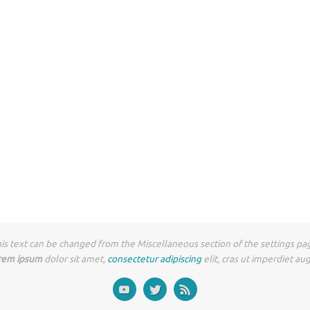
is text can be changed from the Miscellaneous section of the settings pa
rem ipsum
dolor sit amet,
consectetur adipiscing
elit, cras ut imperdiet au