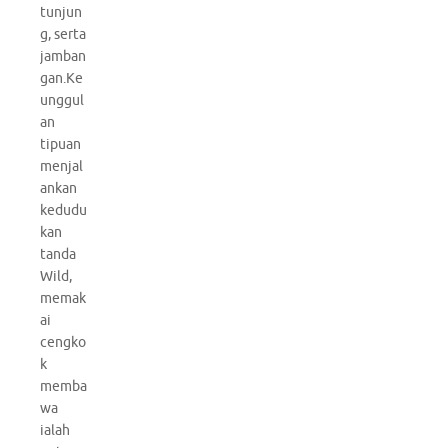
tunjun
g, serta
jamban
gan.Ke
unggul
an
tipuan
menjal
ankan
kedudu
kan
tanda
Wild,
memak
ai
cengko
k
memba
wa
ialah