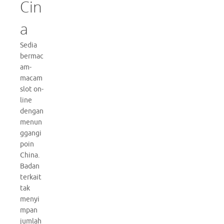
Cin
a
Sedia
bermac
am-
macam
slot on-
line
dengan
menun
ggangi
poin
China.
Badan
terkait
tak
menyi
mpan
jumlah