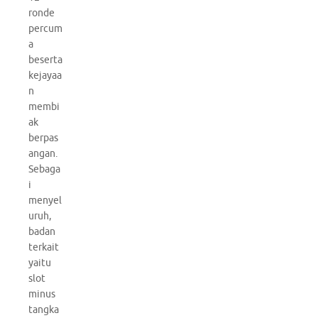
ronde
percum
a
beserta
kejayaa
n
membi
ak
berpas
angan.
Sebaga
i
menyel
uruh,
badan
terkait
yaitu
slot
minus
tangka