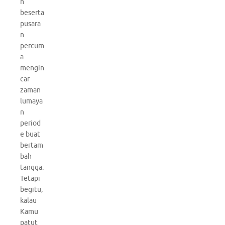
h
beserta
pusara
n
percum
a
mengin
car
zaman
lumaya
n
period
e buat
bertam
bah
tangga.
Tetapi
begitu,
kalau
Kamu
patut