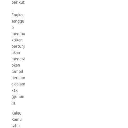
berikut
.
Engkau
sanggu
p
membu
ktikan
pertunj
ukan
menera
pkan
tampil
percum
a dalam
kaki
(gunun
g).
Kalau
Kamu
tahu