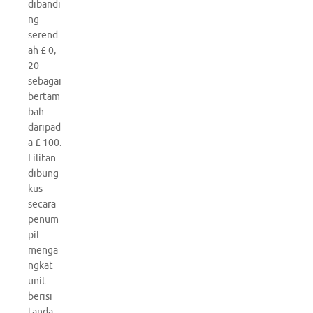
dibandi
ng
serend
ah £ 0,
20
sebagai
bertam
bah
daripad
a £ 100.
Lilitan
dibung
kus
secara
penum
pil
menga
ngkat
unit
berisi
tanda