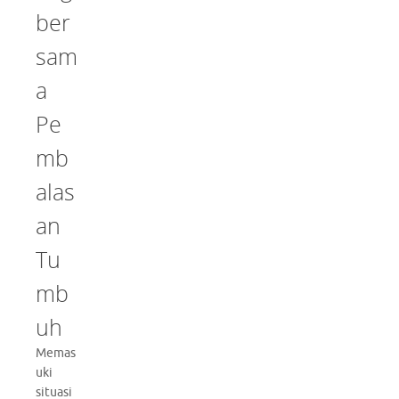
ber
sam
a
Pe
mb
alas
an
Tu
mb
uh
Memas
uki
situasi