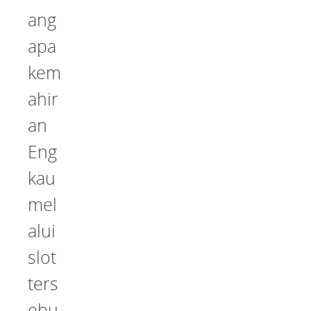
ang
apa
kem
ahir
an
Eng
kau
mel
alui
slot
ters
ebu