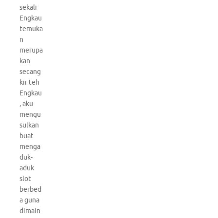
sekali
Engkau
temuka
n
merupa
kan
secang
kir teh
Engkau
, aku
mengu
sulkan
buat
menga
duk-
aduk
slot
berbed
a guna
dimain