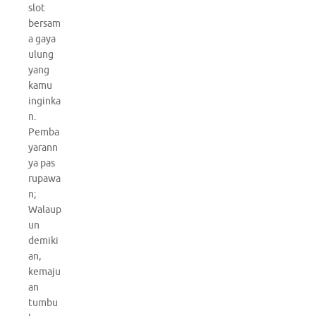
slot
bersam
a gaya
ulung
yang
kamu
inginka
n.
Pemba
yarann
ya pas
rupawa
n;
Walaup
un
demiki
an,
kemaju
an
tumbu