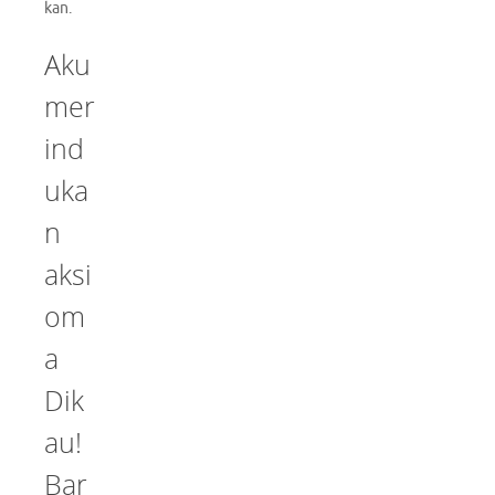
kan.
Aku
mer
ind
uka
n
aksi
om
a
Dik
au!
Bar