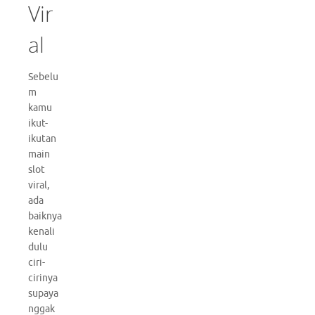
Vir
al
Sebelu
m
kamu
ikut-
ikutan
main
slot
viral,
ada
baiknya
kenali
dulu
ciri-
cirinya
supaya
nggak