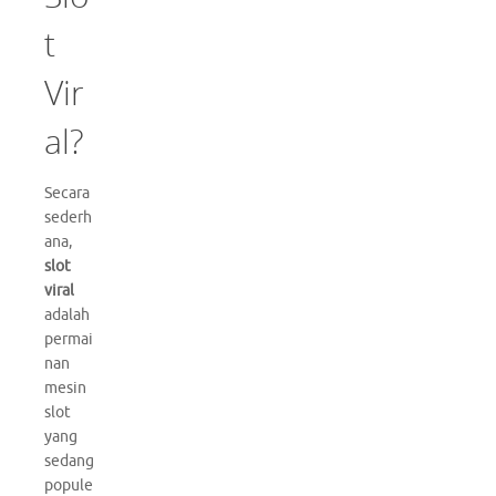
t
Vir
al?
Secara
sederh
ana,
slot
viral
adalah
permai
nan
mesin
slot
yang
sedang
popule