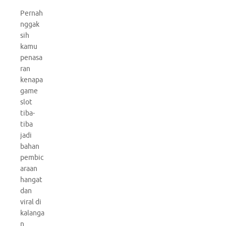
Pernah
nggak
sih
kamu
penasa
ran
kenapa
game
slot
tiba-
tiba
jadi
bahan
pembic
araan
hangat
dan
viral di
kalanga
n