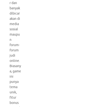
r dan
banyak
dibicar
akan di
media
sosial
maupu
n
forum-
forum
judi
online.
Biasany
a, game
ini
punya
tema
unik,
fitur
bonus