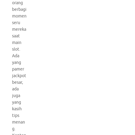
orang
berbagi
momen
seru
mereka
saat
main
slot.
Ada
yang
pamer
jackpot
besar,
ada
juga
yang
kasih
tips
menan
g.