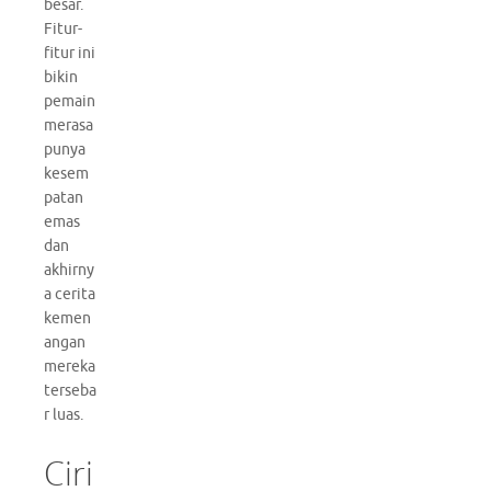
besar.
Fitur-
fitur ini
bikin
pemain
merasa
punya
kesem
patan
emas
dan
akhirny
a cerita
kemen
angan
mereka
terseba
r luas.
Ciri