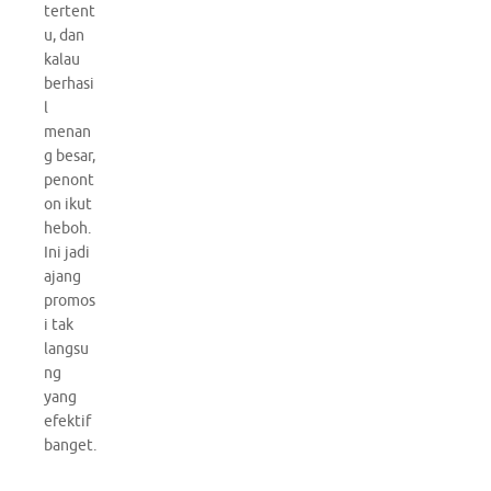
tertent
u, dan
kalau
berhasi
l
menan
g besar,
penont
on ikut
heboh.
Ini jadi
ajang
promos
i tak
langsu
ng
yang
efektif
banget.