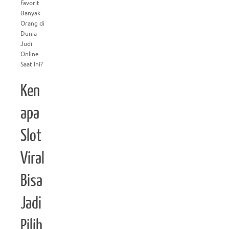
Favorit
Banyak
Orang di
Dunia
Judi
Online
Saat Ini?
Ken
apa
Slot
Viral
Bisa
Jadi
Pilih