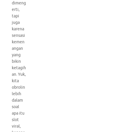
dimeng
erti,
tapi
juga
karena
sensasi
kemen
angan
yang
bikin
ketagih
an. Yuk,
kita
obrolin
lebih
dalam
soal
apa itu
slot
viral,