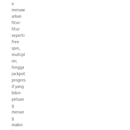
a
menaw
arkan
fitur-
fitur
seperti
free
spin,
multipl
ier,
hingga
jackpot
progres
if yang
bikin
peluan
g
menan
g
makin