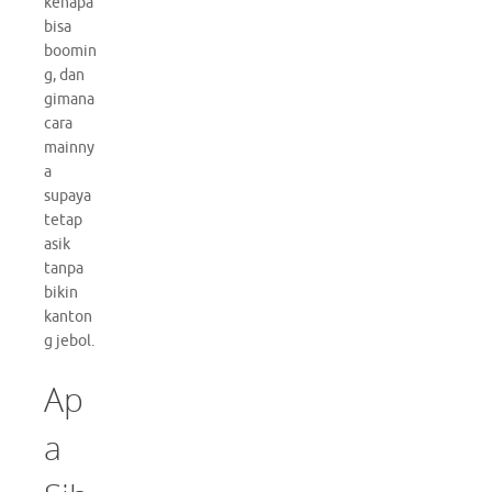
kenapa
bisa
boomin
g, dan
gimana
cara
mainny
a
supaya
tetap
asik
tanpa
bikin
kanton
g jebol.
Ap
a