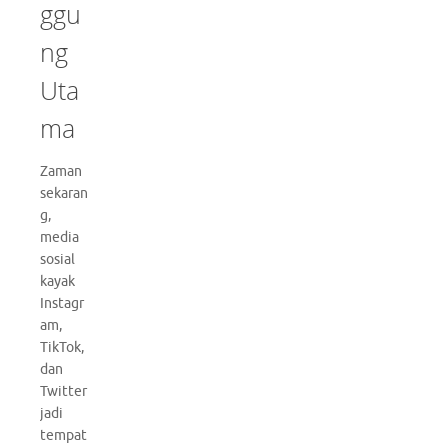
ggu
ng
Uta
ma
Zaman
sekaran
g,
media
sosial
kayak
Instagr
am,
TikTok,
dan
Twitter
jadi
tempat