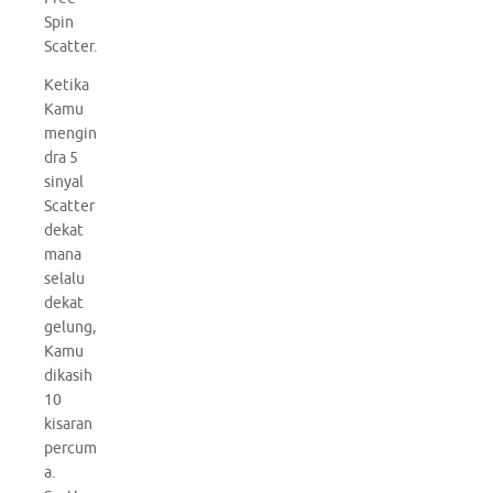
Spin
Scatter.
Ketika
Kamu
mengin
dra 5
sinyal
Scatter
dekat
mana
selalu
dekat
gelung,
Kamu
dikasih
10
kisaran
percum
a.