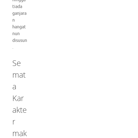
tiada
ganjara
n
hangat
nun
disusun
.
Se
mat
a
Kar
akte
r
mak