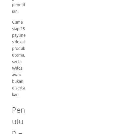
penelit
ian.
Cuma
siap 25
payline
s dekat
produk
utama,
serta
Wilds
awur
bukan
diserta
kan.
Pen
utu
p –