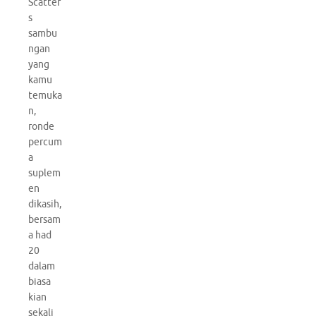
Scatter
s
sambu
ngan
yang
kamu
temuka
n,
ronde
percum
a
suplem
en
dikasih,
bersam
a had
20
dalam
biasa
kian
sekali