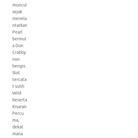
muncul
sejak
menela
ntarkan
Pearl
bermul
a Don
Crabby
nun
bengis.
Slot
tercata
t sulih
Wild
beserta
Kisaran
Percu
ma,
dekat
mana