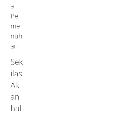
a
Pe
me
nuh
an
Sek
ilas
Ak
an
hal