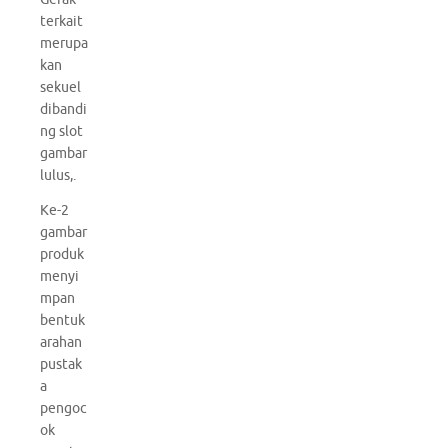
terkait
merupa
kan
sekuel
dibandi
ng slot
gambar
lulus,.
Ke-2
gambar
produk
menyi
mpan
bentuk
arahan
pustak
a
pengoc
ok