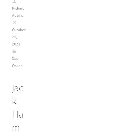
Richard
Adams
Oktober
21,
2023
Slot
Online
Jac
k
Ha
m