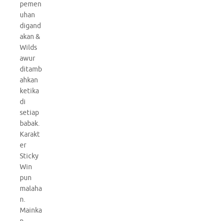
pemen
uhan
digand
akan &
Wilds
awur
ditamb
ahkan
ketika
di
setiap
babak.
Karakt
er
Sticky
Win
pun
malaha
n.
Mainka