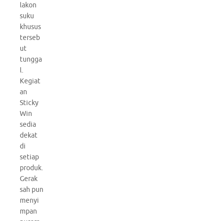
lakon
suku
khusus
terseb
ut
tungga
l.
Kegiat
an
Sticky
Win
sedia
dekat
di
setiap
produk.
Gerak
sah pun
menyi
mpan