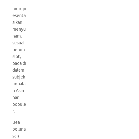
,
merepr
esenta
sikan
menyu
nam,
sesuai
penuh
slot,
pada di
dalam
subjek
imbala
n Asia
nan
popule
r.
Bea
peluna
san