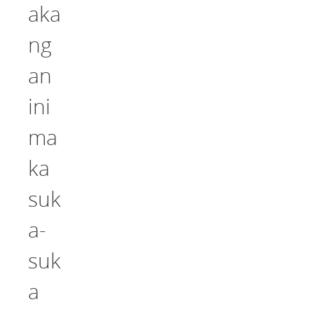
aka
ng
an
ini
ma
ka
suk
a-
suk
a