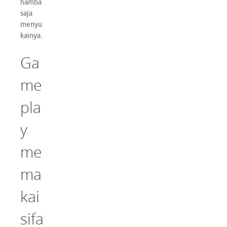
hamba
saja
menyu
kainya.
Ga
me
pla
y
me
ma
kai
sifa