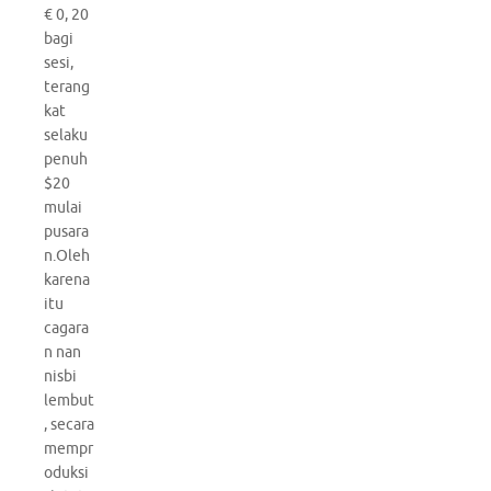
€ 0, 20
bagi
sesi,
terang
kat
selaku
penuh
$20
mulai
pusara
n.Oleh
karena
itu
cagara
n nan
nisbi
lembut
, secara
mempr
oduksi