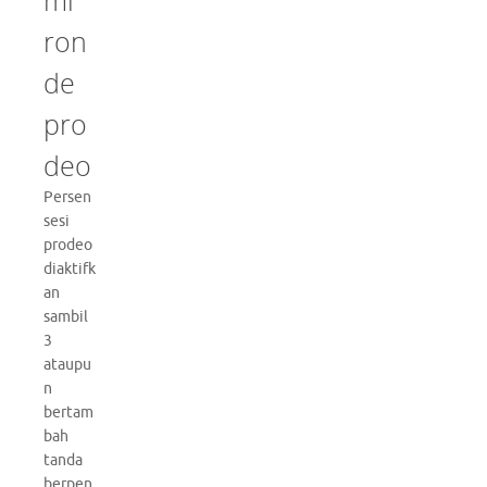
ron
de
pro
deo
Persen
sesi
prodeo
diaktifk
an
sambil
3
ataupu
n
bertam
bah
tanda
berpen