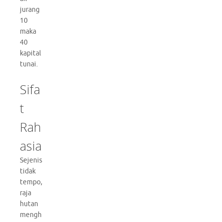
jurang
10
maka
40
kapital
tunai.
Sifa
t
Rah
asia
Sejenis
tidak
tempo,
raja
hutan
mengh