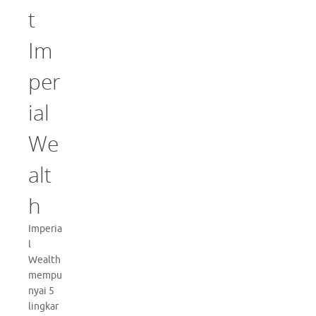
t
Im
per
ial
We
alt
h
Imperia
l
Wealth
mempu
nyai 5
lingkar