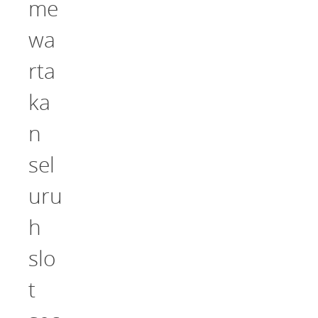
me
wa
rta
ka
n
sel
uru
h
slo
t