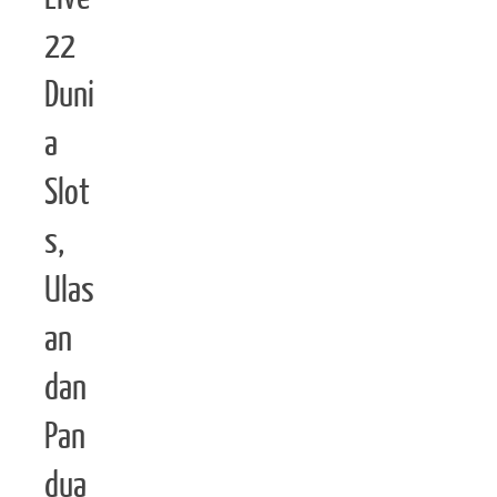
22
Duni
a
Slot
s,
Ulas
an
dan
Pan
dua