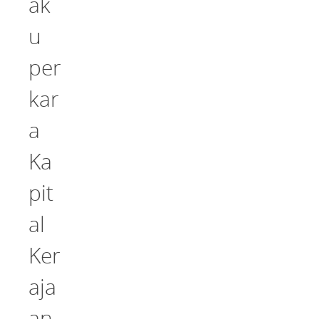
ak
u
per
kar
a
Ka
pit
al
Ker
aja
an