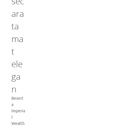
sec
ara
ta
ma
t
ele
ga
n
Besert
a
Imperia
l
Wealth