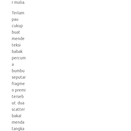
r mulia.
Terlam
pau
cukup
buat
mende
teksi
babak
percum
a
bumbu
seputar
fragme
n premi
terseb
ut. dua
scatter
bakal
menda
tangka