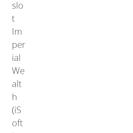
slo
t
Im
per
ial
We
alt
h
(iS
oft