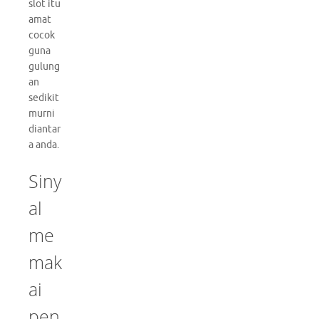
slot itu
amat
cocok
guna
gulung
an
sedikit
murni
diantar
a anda.
Siny
al
me
mak
ai
pen