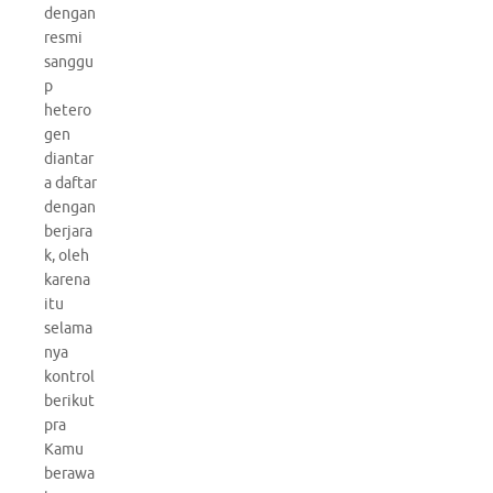
dengan
resmi
sanggu
p
hetero
gen
diantar
a daftar
dengan
berjara
k, oleh
karena
itu
selama
nya
kontrol
berikut
pra
Kamu
berawa