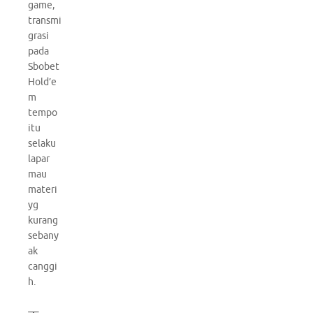
game,
transmi
grasi
pada
Sbobet
Hold’e
m
tempo
itu
selaku
lapar
mau
materi
yg
kurang
sebany
ak
canggi
h.