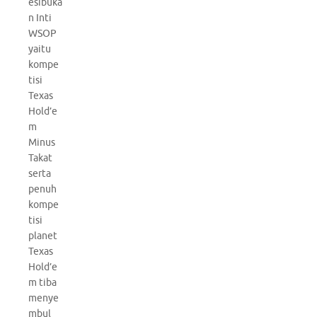
esibuka
n Inti
WSOP
yaitu
kompe
tisi
Texas
Hold’e
m
Minus
Takat
serta
penuh
kompe
tisi
planet
Texas
Hold’e
m tiba
menye
mbul