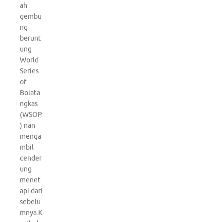
ah
gembu
ng
berunt
ung
World
Series
of
Bolata
ngkas
(WSOP
) nan
menga
mbil
cender
ung
menet
api dari
sebelu
mnya.K