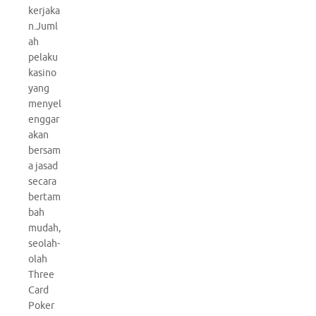
kerjaka
n.Juml
ah
pelaku
kasino
yang
menyel
enggar
akan
bersam
a jasad
secara
bertam
bah
mudah,
seolah-
olah
Three
Card
Poker