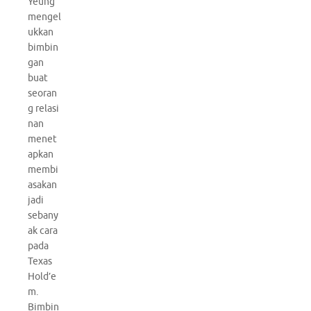
Yeung
mengel
ukkan
bimbin
gan
buat
seoran
g relasi
nan
menet
apkan
membi
asakan
jadi
sebany
ak cara
pada
Texas
Hold’e
m.
Bimbin