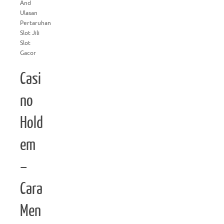
And
Ulasan
Pertaruhan
Slot Jili
Slot
Gacor
Casi
no
Hold
em
–
Cara
Men