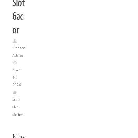
Slot
Gac
or
Richard
Adams
April
10,
2024
Judi
Slot
Online
Kas