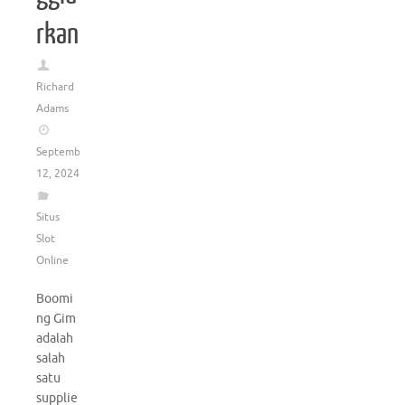
rkan
Richard
Adams
September
12, 2024
Situs
Slot
Online
Boomi
ng Gim
adalah
salah
satu
supplie