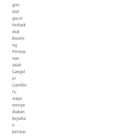
gim
slot
gacor
terbaik
asal
Boomi
ng
Permai
nan
ialah
Gangst
er
Gamble
rs,
siapa
menye
diakan
kejadia
n
bermai