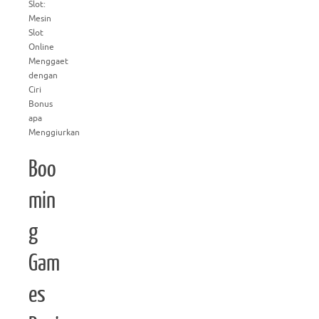
Slot:
Mesin
Slot
Online
Menggaet
dengan
Ciri
Bonus
apa
Menggiurkan
Boo
min
g
Gam
es