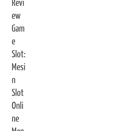
Revi
ew
Gam
e
Slot:
Mesi
n
Slot
Onli
ne