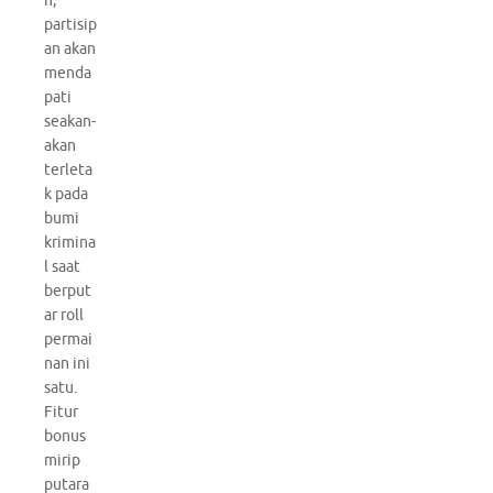
n,
partisip
an akan
menda
pati
seakan-
akan
terleta
k pada
bumi
krimina
l saat
berput
ar roll
permai
nan ini
satu.
Fitur
bonus
mirip
putara