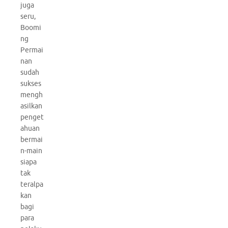
juga
seru,
Boomi
ng
Permai
nan
sudah
sukses
mengh
asilkan
penget
ahuan
bermai
n-main
siapa
tak
teralpa
kan
bagi
para