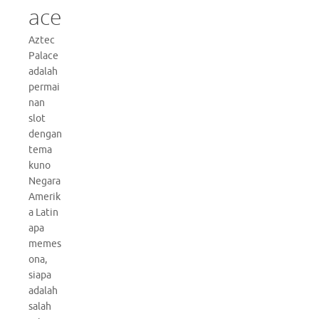
ace
Aztec
Palace
adalah
permai
nan
slot
dengan
tema
kuno
Negara
Amerik
a Latin
apa
memes
ona,
siapa
adalah
salah