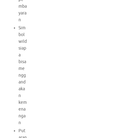
mba
yara
n
Sim
bol
wild
siap
a
bisa
me
ngg
and
aka
n
kem
ena
nga
n
Put
aran