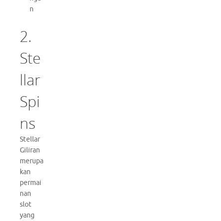
n
2.
Ste
llar
Spi
ns
Stellar
Giliran
merupa
kan
permai
nan
slot
yang