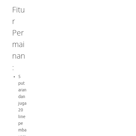
Fitu
r
Per
mai
nan
:
5
put
aran
dan
juga
20
line
pe
mba