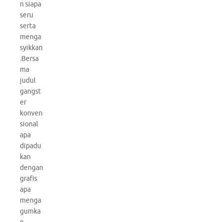
n siapa
seru
serta
menga
syikkan
.Bersa
ma
judul
gangst
er
konven
sional
apa
dipadu
kan
dengan
grafis
apa
menga
gumka