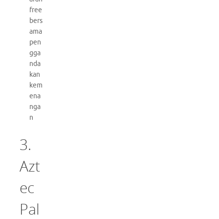
free
bers
ama
pen
gga
nda
kan
kem
ena
nga
n
3.
Azt
ec
Pal