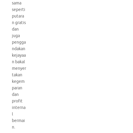
sama
seperti
putara
n gratis
dan
juga
pengga
ndakan
kejayaa
n bakal
menyer
takan
kegem
paran
dan
profit
interna
l
bermai
n.