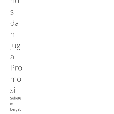
nu
s
da
n
jug
a
Pro
mo
si
Sebelu
m
bergab