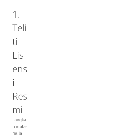
1.
Teli
ti
Lis
ens
i
Res
mi
Langka
h mula-
mula