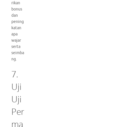
rikan
bonus
dan
pening
katan
apa
wajar
serta
seimba
ng.
7.
Uji
Uji
Per
ma