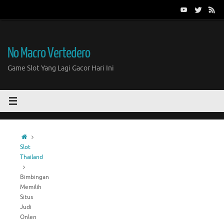
Skip
to
content
No Macro Vertedero
Game Slot Yang Lagi Gacor Hari Ini
Home
Slot
Thailand
Bimbingan
Memilih
Situs
Judi
Onlen