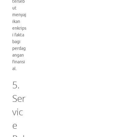
terseb
ut
menyaj
ikan
enkrips
i fakta
bagi
perdag
angan
finansi
al.
5.
Ser
vic
e