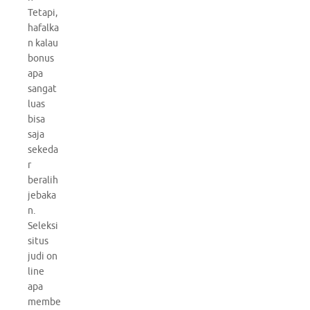
Tetapi,
hafalka
n kalau
bonus
apa
sangat
luas
bisa
saja
sekeda
r
beralih
jebaka
n.
Seleksi
situs
judi on
line
apa
membe