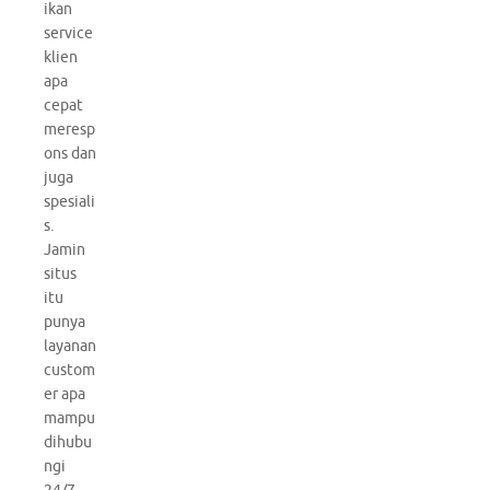
ikan
service
klien
apa
cepat
meresp
ons dan
juga
spesiali
s.
Jamin
situs
itu
punya
layanan
custom
er apa
mampu
dihubu
ngi