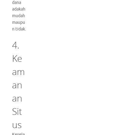
dana
adakah
mudah
maupu
n tidak.
4.
Ke
am
an
an
Sit
us
Kesela