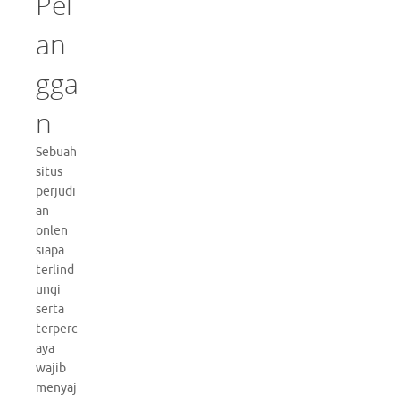
Pel
an
gga
n
Sebuah
situs
perjudi
an
onlen
siapa
terlind
ungi
serta
terperc
aya
wajib
menyaj