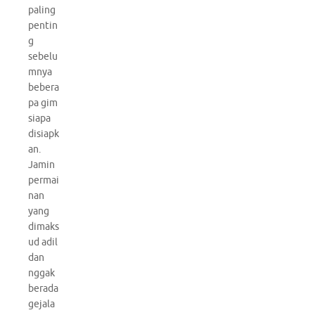
paling
pentin
g
sebelu
mnya
bebera
pa gim
siapa
disiapk
an.
Jamin
permai
nan
yang
dimaks
ud adil
dan
nggak
berada
gejala