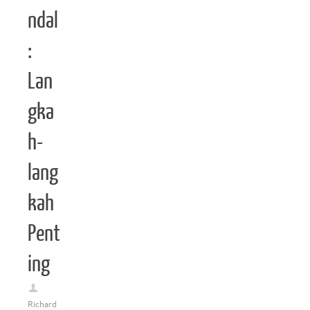
ndal
:
Lan
gka
h-
lang
kah
Pent
ing
Richard