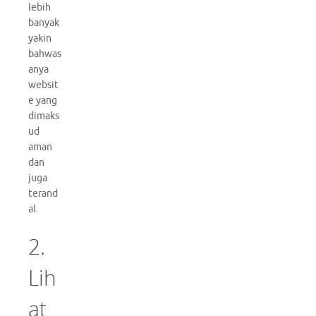
lebih
banyak
yakin
bahwas
anya
websit
e yang
dimaks
ud
aman
dan
juga
terand
al.
2.
Lih
at