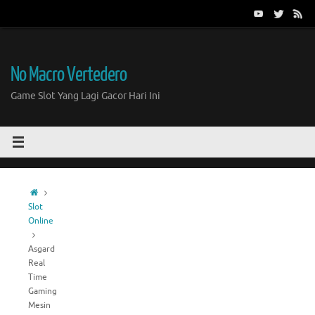
Skip
to
content
No Macro Vertedero
Game Slot Yang Lagi Gacor Hari Ini
Home
Slot
Online
Asgard
Real
Time
Gaming
Mesin