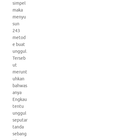
simpel
maka
menyu
sun
243
metod
e buat
unggul.
Terseb
ut
merunt
uhkan
bahwas
anya
Engkau
tentu
unggul
seputar
tanda
sebang