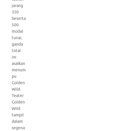
jarang
350
beserta
500
modal
tunai,
ganda
total
ini
asalkan
menum
pu
Golden
Wild.
Teater
Golden
Wild
tampil
dalam
segena