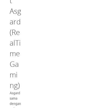
t
Asg
ard
(Re
alTi
me
Ga
mi
ng)
Asgard
sama
dengan