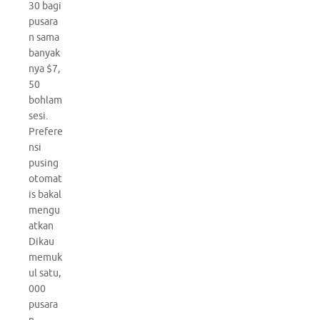
30 bagi
pusara
n sama
banyak
nya $7,
50
bohlam
sesi.
Prefere
nsi
pusing
otomat
is bakal
mengu
atkan
Dikau
memuk
ul satu,
000
pusara