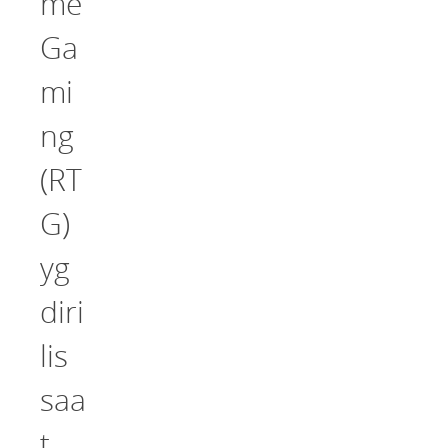
me
Ga
mi
ng
(RT
G)
yg
diri
lis
saa
t