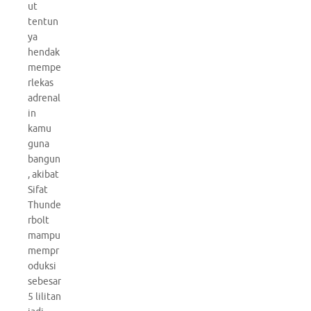
ut
tentun
ya
hendak
mempe
rlekas
adrenal
in
kamu
guna
bangun
, akibat
Sifat
Thunde
rbolt
mampu
mempr
oduksi
sebesar
5 lilitan