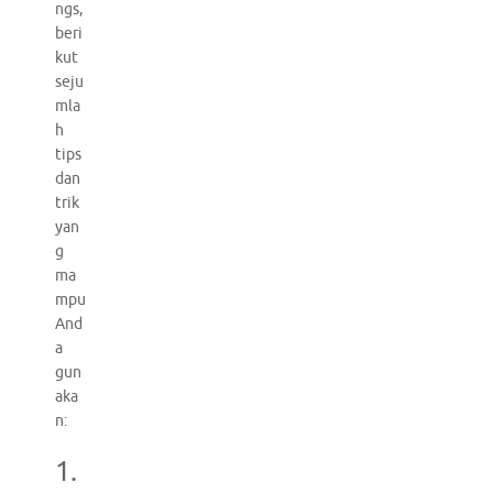
ngs,
beri
kut
seju
mla
h
tips
dan
trik
yan
g
ma
mpu
And
a
gun
aka
n:
1.