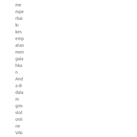
me
mpe
rbai
ki
kes
emp
atan
men
gala
hka
n
And
a di
dala
m
gim
slot
onli
ne
Viki