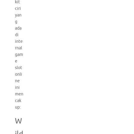
kit
ciri
yan
g
ada
di
inte
rnal
gam
e
slot
onli
ne
ini
men
cak
up:
W
ild