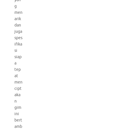
g
men
arik
dan
juga
spes
ifika
si
siap
a
tep
at
men
cipt
aka
n
gim
ini
bert
amb