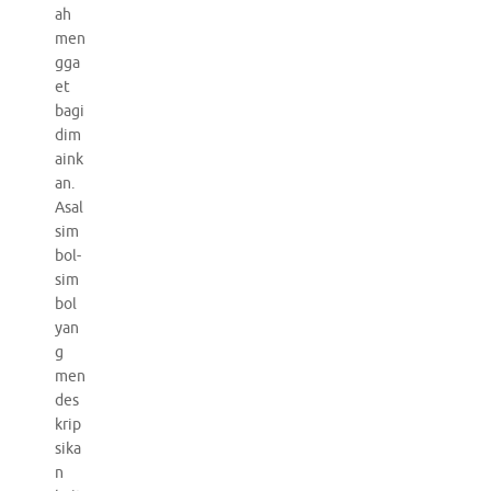
ah
men
gga
et
bagi
dim
aink
an.
Asal
sim
bol-
sim
bol
yan
g
men
des
krip
sika
n