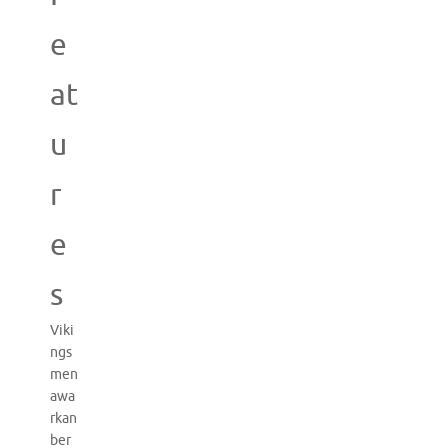
e
at
u
r
e
s
Viki
ngs
men
awa
rkan
ber