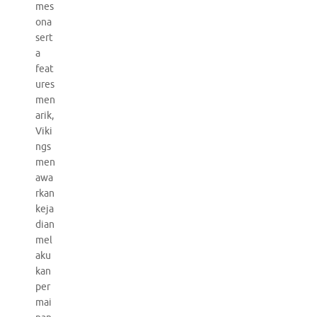
mes
ona
sert
a
feat
ures
men
arik,
Viki
ngs
men
awa
rkan
keja
dian
mel
aku
kan
per
mai