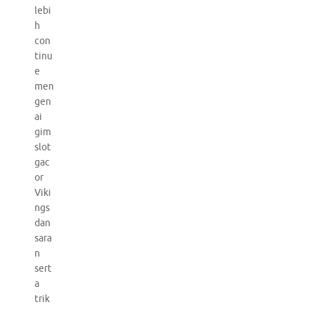
lebi
h
con
tinu
e
men
gen
ai
gim
slot
gac
or
Viki
ngs
dan
sara
n
sert
a
trik