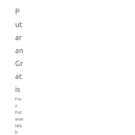
P
ut
ar
an
Gr
at
is
Fre
e
Put
aran
iala
h