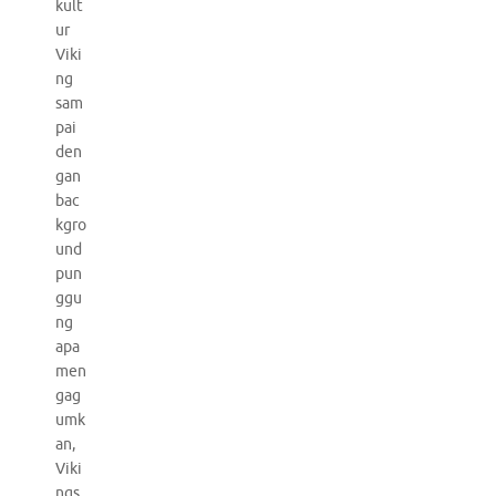
kult
ur
Viki
ng
sam
pai
den
gan
bac
kgro
und
pun
ggu
ng
apa
men
gag
umk
an,
Viki
ngs