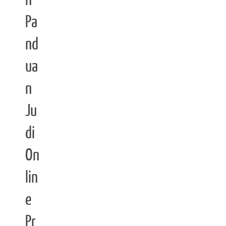
n
Pa
nd
ua
n
Ju
di
On
lin
e
Pr