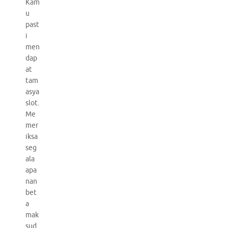
Kam
u
past
i
men
dap
at
tam
asya
slot.
Me
mer
iksa
seg
ala
apa
nan
bet
a
mak
sud