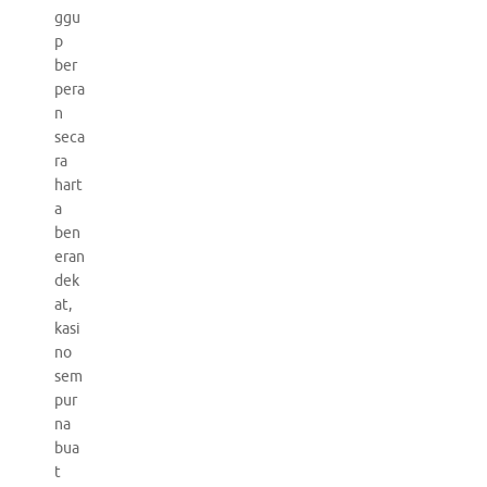
ggu
p
ber
pera
n
seca
ra
hart
a
ben
eran
dek
at,
kasi
no
sem
pur
na
bua
t