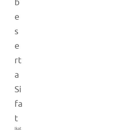
b
e
s
e
rt
a
Si
fa
t
Ikat