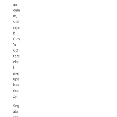
an
dala
m,
slot
seja
k
Play
’n
GO
ters
ebu
t
mer
upa
kan
doo
zy.
Seg
ala