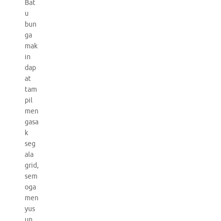
Bat
u
bun
ga
mak
in
dap
at
tam
pil
men
gasa
k
seg
ala
grid,
sem
oga
men
yus
un