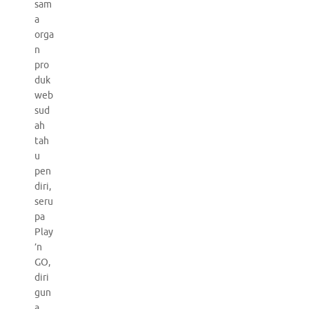
sam
a
orga
n
pro
duk
web
sud
ah
tah
u
pen
diri,
seru
pa
Play
’n
GO,
diri
gun
a