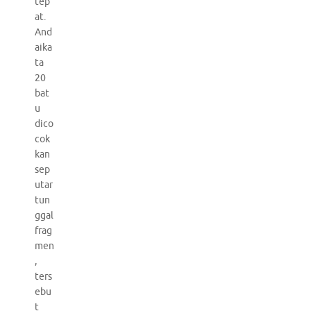
tep
at.
And
aika
ta
20
bat
u
dico
cok
kan
sep
utar
tun
ggal
frag
men
,
ters
ebu
t