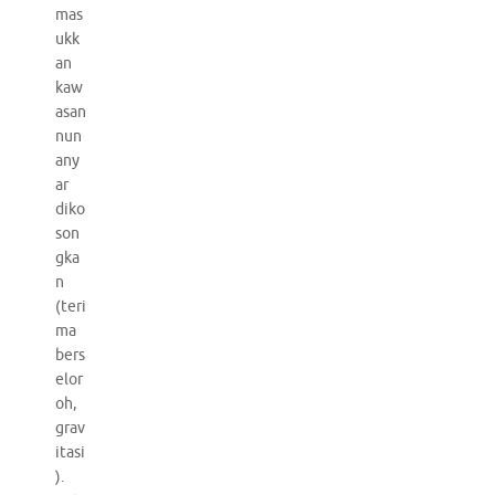
mas
ukk
an
kaw
asan
nun
any
ar
diko
son
gka
n
(teri
ma
bers
elor
oh,
grav
itasi
).