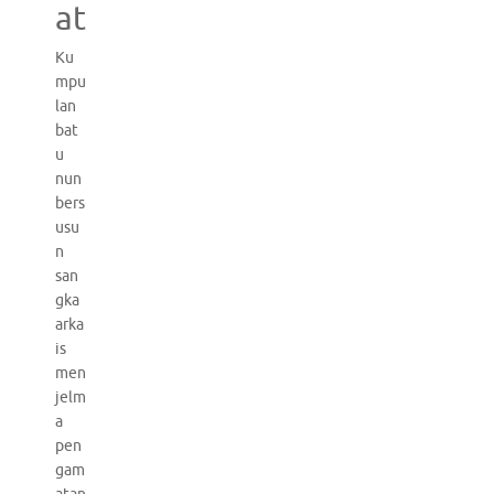
at
Ku
mpu
lan
bat
u
nun
bers
usu
n
san
gka
arka
is
men
jelm
a
pen
gam