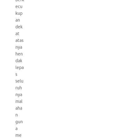
ecu
kup
an
dek
at
atas
nya
hen
dak
lepa
s
selu
ruh
nya
mal
aha
n
gun
a
me