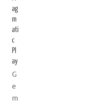
ag
m
ati
c
Pl
ay
G
e
m