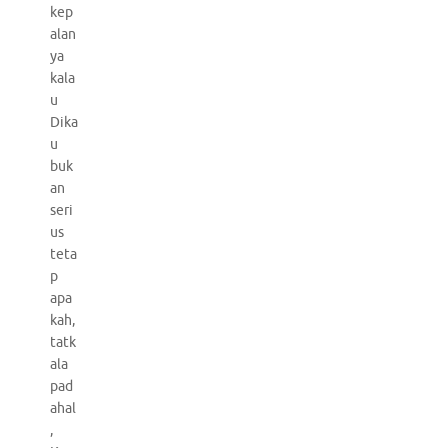
kep
alan
ya
kala
u
Dika
u
buk
an
seri
us
teta
p
apa
kah,
tatk
ala
pad
ahal
,