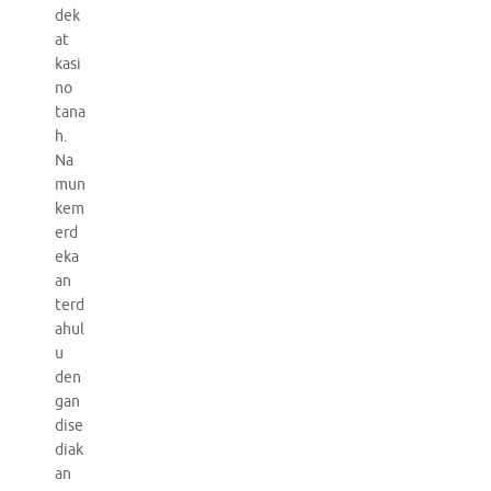
dek
at
kasi
no
tana
h.
Na
mun
kem
erd
eka
an
terd
ahul
u
den
gan
dise
diak
an