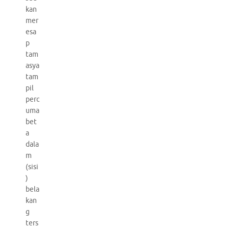
kan
mer
esa
p
tam
asya
tam
pil
perc
uma
bet
a
dala
m
(sisi
)
bela
kan
g
ters