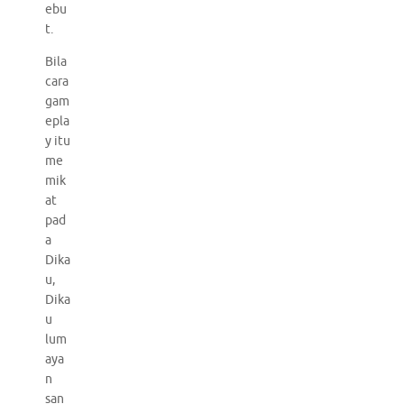
ebu
t.
Bila
cara
gam
epla
y itu
me
mik
at
pad
a
Dika
u,
Dika
u
lum
aya
n
san