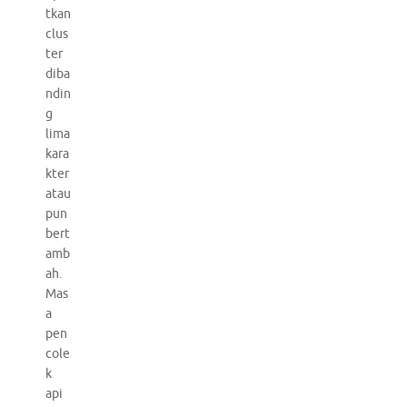
tkan
clus
ter
diba
ndin
g
lima
kara
kter
atau
pun
bert
amb
ah.
Mas
a
pen
cole
k
api