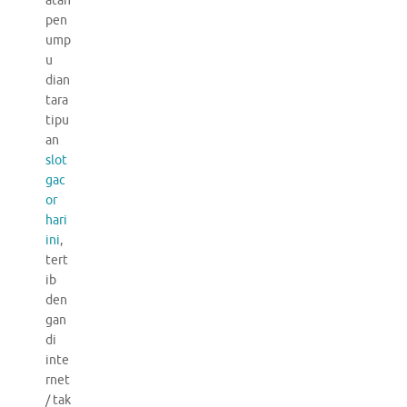
atan
pen
ump
u
dian
tara
tipu
an
slot
gac
or
hari
ini
,
tert
ib
den
gan
di
inte
rnet
/ tak