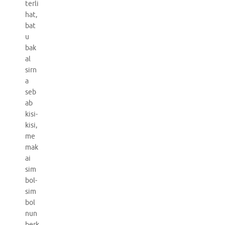
terli
hat,
bat
u
bak
al
sirn
a
seb
ab
kisi-
kisi,
me
mak
ai
sim
bol-
sim
bol
nun
berk