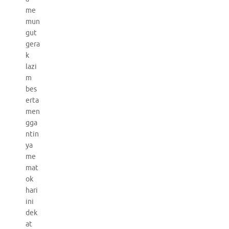
me
mun
gut
gera
k
lazi
m
bes
erta
men
gga
ntin
ya
me
mat
ok
hari
ini
dek
at