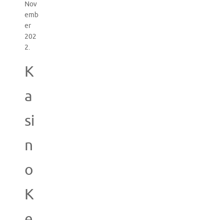
Nov
emb
er
202
2.
K
a
si
n
o
K
e