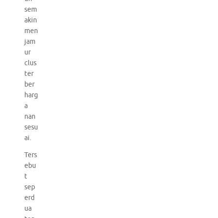
sem
akin
men
jam
ur
clus
ter
ber
harg
a
nan
sesu
ai.
Ters
ebu
t
sep
erd
ua