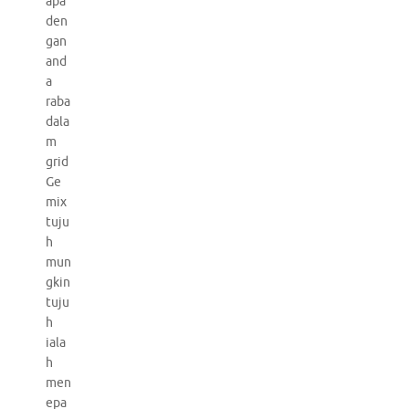
apa
den
gan
and
a
raba
dala
m
grid
Ge
mix
tuju
h
mun
gkin
tuju
h
iala
h
men
epa